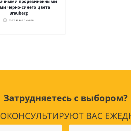
ичными прорезиненными
Лампочки
Электронные книги
ми черно-синего цвета
Розетки и выключатели
Мобильные телеф
Brauberg
Измерительный инструмент
Игровые приставки
Нет в наличии
аксессуары
Ручной инструмент
Планшеты
СКУД
Телевизоры и аксес
ТВ
Ещё
Затрудняетесь с выбором?
КОНСУЛЬТИРУЮТ ВАС ЕЖЕДНЕВ