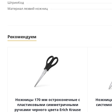
Картриджи и тонеры
ШтрихКод
Уничтожители документов
Материал лезвий ножниц
(шредеры)
Сканеры
Ламинаторы и расходные
материалы
Переплетное оборудование
Рекомендуем
и материалы
Чистящие средства для
оргтехники и электроники
Светильники и настольные
лампы
Упаковка и тара
Пакеты
Клейкие ленты, скотч
Ножницы 170 мм остроконечные с
Ножницы
Пленка упаковочная
пластиковыми симметричными
системой
ручками черного цвета Erich Krause