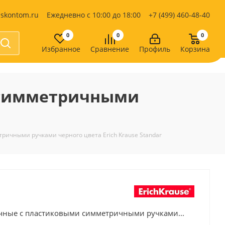
iskontom.ru
Ежедневно с 10:00 до 18:00
+7 (499) 460-48-40
0
0
0
Избранное
Сравнение
Профиль
Корзина
Продукты питания
Кондитерские изделия
 симметричными
Кофе, какао
Чай
е
ичными ручками черного цвета Erich Krause Standar
чные с пластиковыми симметричными ручками...