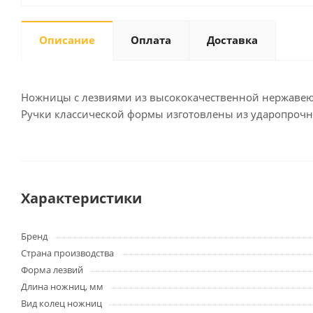
Описание
Оплата
Доставка
Письменные
принадлежности
Карандаши
Ножницы с лезвиями из высококачественной нержавею
Маркеры
Ручки классической формы изготовлены из ударопрочно
Ручки
Фломастеры
Расходные материалы для
письменных
принадлежностей
Характеристики
Бренд
Офисная техника
Страна производства
Калькуляторы
Форма лезвий
Принтеры
Длина ножниц, мм
МФУ
Вид колец ножниц