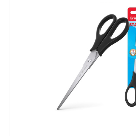
Канцелярские мелочи
Зажимы для бумаг
Лупы
Материалы для прошивки
документов
Подушки для смачивания
пальцев
Резинки универсальные
Скрепки
Диспенсеры для скрепок
Наборы канцелярских
мелочей