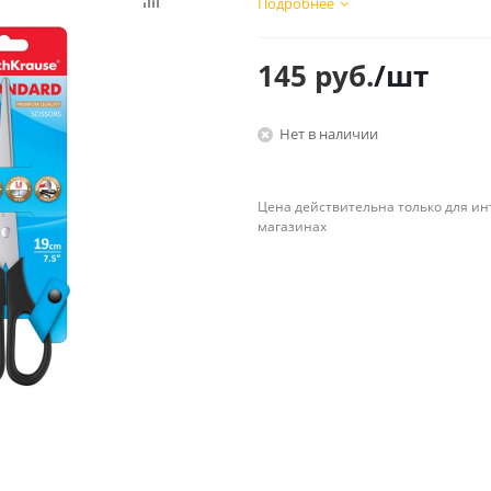
Подробнее
Планинги
Ещё
145
руб.
/шт
Мебель
Офисные
принадлежности
Нет в наличии
Мебель для ванной комнаты
Дыроколы
Аксессуары и предметы
интерьера
Корректоры для тек
Цена действительна только для ин
Канцелярские нож
магазинах
Настольные набор
подставки
Лотки и накопители
бумаг
Ящики для ключей 
комплектующие
Клей
Штемпельные
принадлежности
Кэшбоксы