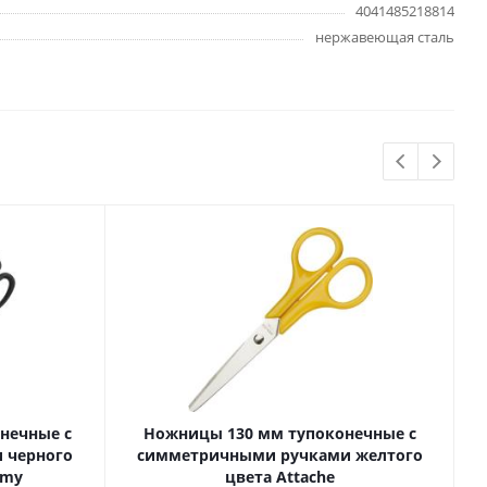
4041485218814
Бытовая химия
нержавеющая сталь
Одноразовая посуда
Тряпки, салфетки, губки
Туалетная бумага
Инвентарь и средства для
окон
Мешки и емкости для мусора
 и
Товары для
художников
шки и
Бумага для рисования,
графики и эскизов
нечные с
Ножницы 130 мм тупоконечные с
 черного
симметричными ручками желтого
Инструменты для живописи
omy
цвета Attache
Мелки восковые