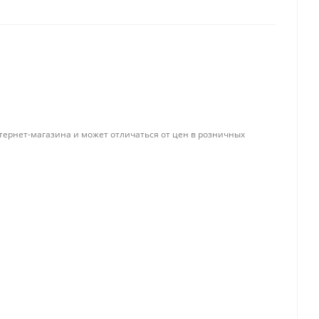
Папки и системы
архивации
Папки для хранения
документов
ста
Папки-конверты
тернет-магазина и может отличаться от цен в розничных
и
Скоросшиватели
ы,
Разделители
 для
Папки и короба архивные
Деловые папки и портфели
и
Папки адресные
Папки-планшеты
Папки-уголки
Файлы-вкладыши