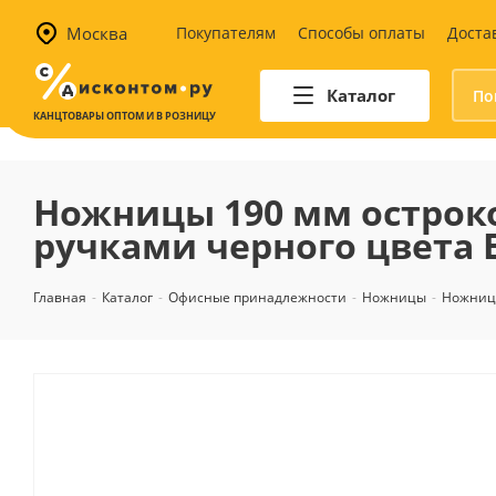
Москва
Покупателям
Способы оплаты
Доста
Каталог
КАНЦТОВАРЫ ОПТОМ И В РОЗНИЦУ
Автотовары
Аптечки и наборы для
Ножницы 190 мм остро
автомобилистов
ручками черного цвета E
Канистры и воронки для ГСМ
Автомобильные аксессуары
Главная
-
Каталог
-
Офисные принадлежности
-
Ножницы
-
Ножниц
Уход за салоном
Техника для авто
Аварийные принадлежности