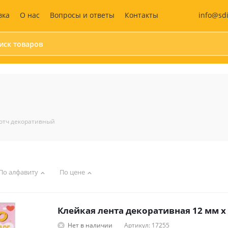
info@sd
вка
О нас
Вопросы и ответы
Контакты
Бумага и бумажные
Средства
изделия
индивидуальной
защиты (СИЗ)
Календари
Маски защитные
Бумага для офисной техники
Жилеты сигнальны
отч декоративный
Бумага для заметок
Антисептики
Блокноты
Перчатки
Этикетки самоклеящиеся
Аптечка
Бухгалтерские книги и
По алфавиту
По цене
бланки
Дизайнерская бумага
Записные книжки
Клейкая лента декоративная 12 мм х 1
Ежедневники и
еженедельники
Нет в наличии
Артикул: 17255