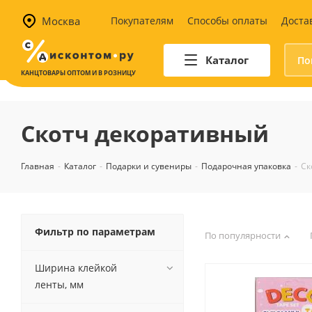
Москва
Покупателям
Способы оплаты
Доста
Каталог
КАНЦТОВАРЫ ОПТОМ И В РОЗНИЦУ
Автотовары
Аптечки и наборы для
Скотч декоративный
автомобилистов
Канистры и воронки для ГСМ
Главная
-
Каталог
-
Подарки и сувениры
-
Подарочная упаковка
-
Ск
Автомобильные аксессуары
Уход за салоном
Техника для авто
Аварийные принадлежности
Фильтр по параметрам
По популярности
Ширина клейкой
ленты, мм