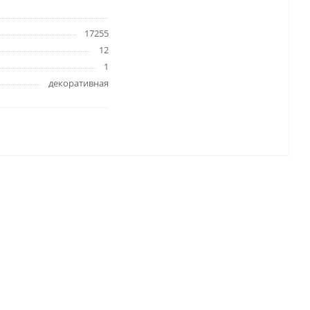
17255
12
1
Папки и системы
архивации
декоративная
Папки для хранения
документов
ста
Папки-конверты
и
Скоросшиватели
ы,
Разделители
 для
Папки и короба архивные
Деловые папки и портфели
и
Папки адресные
Папки-планшеты
Папки-уголки
Файлы-вкладыши