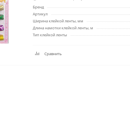
Планинги
Бренд
Ещё
Артикул
Ширина клейкой ленты, мм
Длина намотки клейкой ленты, м
Мебель
Офисные
принадлежности
Тип клейкой ленты
Мебель для ванной комнаты
Дыроколы
Аксессуары и предметы
интерьера
Корректоры для тек
Сравнить
Канцелярские нож
Настольные набор
подставки
Лотки и накопители
бумаг
Ящики для ключей 
комплектующие
Клей
Штемпельные
принадлежности
Кэшбоксы