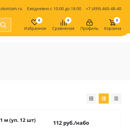
iskontom.ru
Ежедневно с 10:00 до 18:00
+7 (499) 460-48-40
0
0
0
Избранное
Сравнение
Профиль
Корзина
Продукты питания
Кондитерские изделия
Кофе, какао
Чай
е
 м (уп. 12 шт)
112
руб.
/набо