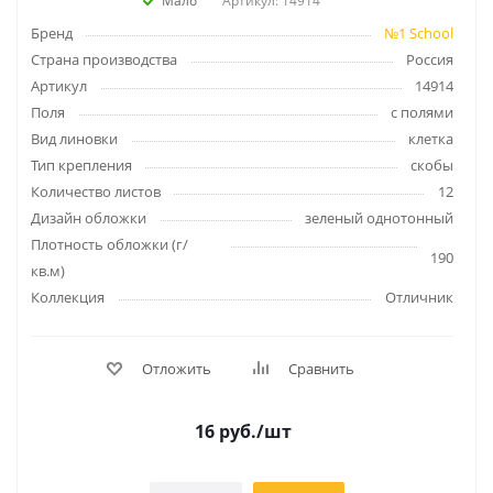
Мало
Артикул: 14914
Бренд
№1 School
Страна производства
Россия
Артикул
14914
Поля
с полями
Вид линовки
клетка
Тип крепления
скобы
Количество листов
12
Дизайн обложки
зеленый однотонный
Плотность обложки (г/
190
кв.м)
Коллекция
Отличник
Отложить
Сравнить
16
руб.
/шт