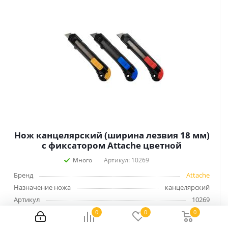
Нож канцелярский (ширина лезвия 18 мм)
с фиксатором Attache цветной
Много
Артикул: 10269
Бренд
Attache
Назначение ножа
канцелярский
Артикул
10269
Ширина лезвия ножа, мм
18
0
0
0
Наличие фиксатора
да