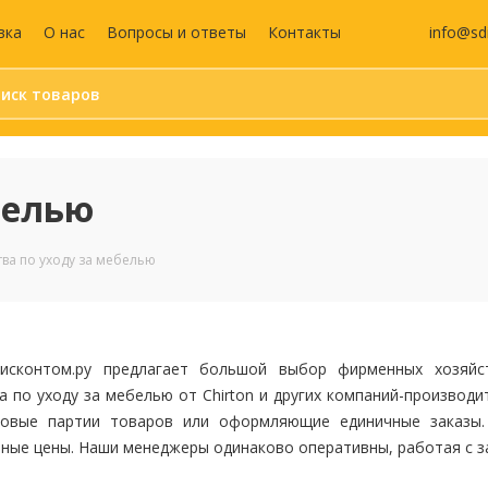
info@sd
вка
О нас
Вопросы и ответы
Контакты
Бумага и бумажные
Средства
изделия
индивидуальной
белью
защиты (СИЗ)
Календари
Маски защитные
Бумага для офисной техники
Жилеты сигнальны
ва по уходу за мебелью
Бумага для заметок
Антисептики
Блокноты
Перчатки
Этикетки самоклеящиеся
Аптечка
Бухгалтерские книги и
дисконтом.ру предлагает большой выбор фирменных хозяйс
бланки
 по уходу за мебелью от Chirton и других компаний-производи
Дизайнерская бумага
овые партии товаров или оформляющие единичные заказы. 
Записные книжки
тные цены. Наши менеджеры одинаково оперативны, работая с 
Ежедневники и
еженедельники