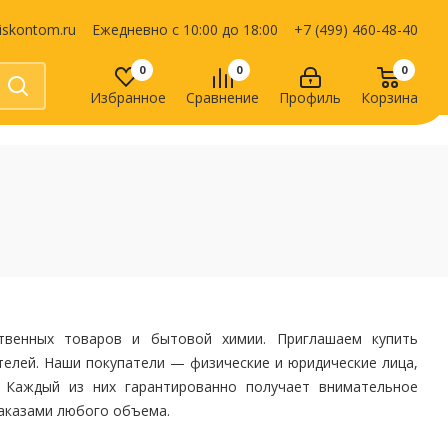
iskontom.ru
Ежедневно с 10:00 до 18:00
+7 (499) 460-48-40
0
0
0
Избранное
Сравнение
Профиль
Корзина
Продукты питания
Кондитерские изделия
Кофе, какао
Чай
е
твенных товаров и бытовой химии. Приглашаем купить
телей. Наши покупатели — физические и юридические лица,
Каждый из них гарантированно получает внимательное
заказами любого объема.