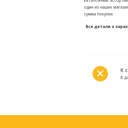
каталожный ассортим
один из наших магази
сумма покупки.
Все детали о хара
Письменные
принадлежности
Карандаши
Маркеры
Ручки
Фломастеры
К 
Расходные материалы для
В д
письменных
принадлежностей
Офисная техника
Калькуляторы
Принтеры
МФУ