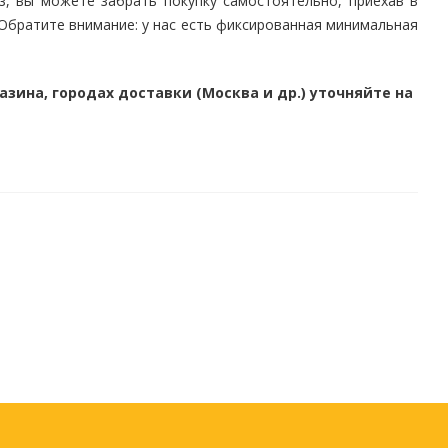
, вы можете забрать покупку самостоятельно, приехав в
 Обратите внимание: у нас есть фиксированная минимальная
зина, городах доставки (Москва и др.) уточняйте на
ное
Компьютерная
техника и аксессуары
тели
Компьютерные аксессуары
 системы
Носители информации
ы
Электротовары и
освещение
ки,
Периферийные устройства
Хозяйственные
товары
хника
Бумажные полотенца и
салфетки