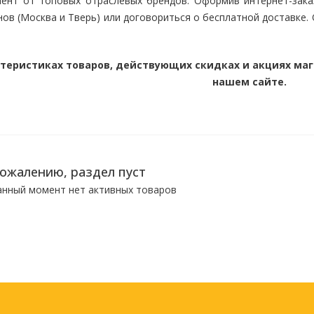
ент от топовых отраслевых брендов. Оформив интернет-заказ
Клейкие ленты
канцелярские
нов (Москва и Тверь) или договориться о бесплатной доставке.
Ещё
ктеристиках товаров, действующих скидках и акциях мага
Подарки и сувениры
Демонстрацион
нашем сайте.
оборудование
Подарки бизнес-партнерам
Бейджи и их держа
Грамоты, дипломы,
благодарности
Демонстрационные
Организация праздника
Доски и аксессуар
Декор интерьера
Подставки, таблич
сожалению, раздел пуст
буклетницы
Подарочная упаковка
анный момент нет активных товаров
Сувениры
Зонты
Товары для школы
Бытовая техника
Цветная бумага и картон
Климатическая те
Тетради
Техника для дома
Принадлежности для