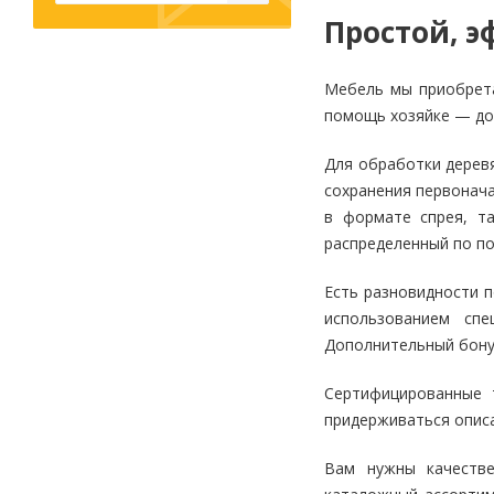
Простой, 
Мебель мы приобрета
Канцелярские
помощь хозяйке — дом
мелочи
Зажимы для бумаг
Для обработки деревя
Лупы
сохранения первонача
в формате спрея, т
Материалы для прошивки
документов
распределенный по по
Подушки для смачивания
пальцев
Есть разновидности п
Резинки универсальные
использованием спе
Скрепки
Дополнительный бону
Диспенсеры для скрепок
Сертифицированные 
Наборы канцелярских
придерживаться описа
мелочей
Вам нужны качестве