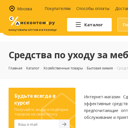
Москва
Покупателям
Способы оплаты
Доста
Каталог
КАНЦТОВАРЫ ОПТОМ И В РОЗНИЦУ
Автотовары
Аптечки и наборы для
Средства по уходу за ме
автомобилистов
Канистры и воронки для ГСМ
Главная
-
Каталог
-
Хозяйственные товары
-
Бытовая химия
-
Средст
Автомобильные аксессуары
Уход за салоном
Техника для авто
Аварийные принадлежности
Будьте всегда в
Интернет-магазин С
курсе!
эффективные средства
Получайте акции и подборки
предпочитающие опт
товаров на свою почту
обслуживание и прия