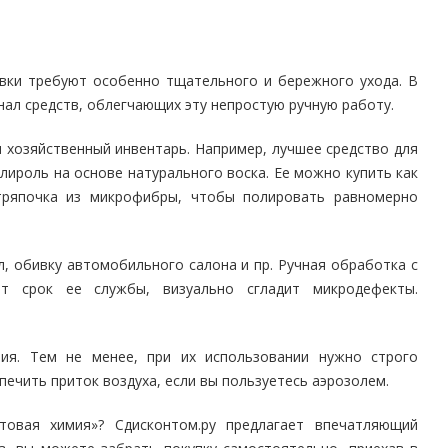
вки требуют особенно тщательного и бережного ухода. В
Папки и системы
ал средств, облегчающих эту непростую ручную работу.
архивации
Папки для хранения
 хозяйственный инвентарь. Например, лучшее средство для
документов
кста
ироль на основе натурального воска. Ее можно купить как
Папки-конверты
 тряпочка из микрофибры, чтобы полировать равномерно
и
Скоросшиватели
ы,
Разделители
, обивку автомобильного салона и пр. Ручная обработка с
и для
Папки и короба архивные
ит срок ее службы, визуально сгладит микродефекты.
Деловые папки и портфели
и
Папки адресные
Папки-планшеты
ия. Тем не менее, при их использовании нужно строго
Папки-уголки
ечить приток воздуха, если вы пользуетесь аэрозолем.
Файлы-вкладыши
овая химия»? Сдисконтом.ру предлагает впечатляющий