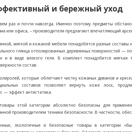
Планинги
эффективный и бережный уход
Ещё
ем раз и почти навсегда. Именно поэтому предметы обстано
Мебель
Офисные
а или офиса, – производители предлагают впечатляющий арсен
принадлежности
Мебель для ванной комнаты
Дыроколы
нной, мягкой и кожаной мебели понадобятся разные составы и
Аксессуары и предметы
интерьера
Корректоры для те
льного глянца отполированных деревянных поверхностей — пол
ак и в виде вязкого геля. В комплект понадобится мягкая
Канцелярские нож
верхности состав.
Настольные набор
подставки
олиролей, которые облегчают чистку кожаных диванов и кресел
Лотки и накопител
бумаг
циальных составов позволяет вернуть коже лоск, продл
Ящики для ключей 
с — эффект антистатика.
комплектующие
Клей
товары этой категории абсолютно безопасны для применен
нной производителем техники безопасности. В частности, обесп
Штемпельные
принадлежности
нные, экологичные и безопасные товары в категории «быт
Кэшбоксы