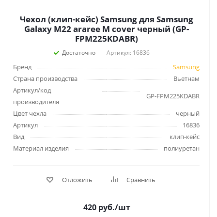
Чехол (клип-кейс) Samsung для Samsung
Galaxy M22 araree M cover черный (GP-
FPM225KDABR)
Достаточно
Артикул: 16836
Бренд
Samsung
Страна производства
Вьетнам
Артикул/код
GP-FPM225KDABR
производителя
Цвет чехла
черный
Артикул
16836
Вид
клип-кейс
Материал изделия
полиуретан
Отложить
Сравнить
420
руб.
/шт