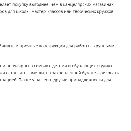
целярские
лает покупку выгоднее, чем в канцелярских магазинах
ров для школы, мастер-классов или творческих кружков.
ое
Компьютерная
техника и аксессуары
тели
Компьютерные аксессуары
ойчивые и прочные конструкции для работы с крупными
 системы
Носители информации
Электротовары и освещение
и,
Периферийные устройства
ни популярны в семьях с детьми и обучающих студиях
ли оставлять заметки, на закрепленной бумаге – рисовать
рацией. Также у нас есть другие принадлежности для
Хозяйственные
товары
ника
Бумажные полотенца и
салфетки
Инвентарь для уборки