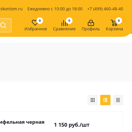
iskontom.ru
Ежедневно с 10:00 до 18:00
+7 (499) 460-48-40
0
0
0
Избранное
Сравнение
Профиль
Корзина
Продукты питания
Кондитерские изделия
Кофе, какао
Чай
е
рифельная черная
1 150
руб.
/шт