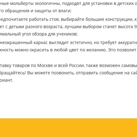
ные мольберты экологичны, подходят для установки в детских о
Дневники
го обращения и защиты от влаги;
Мел
редпочитаете работать стоя, выбирайте большие конструкции, 
Папки для тетрадей и уроков
ает с детьми разного возраста, лучшим выбором станет высота 
труда
тимальный угол обзора для учеников;
Аксессуары для тетрадей,
книг и учебников
 неокрашенный каркас выглядит эстетично, но требует аккурат
Глобусы и карты
ность можно окрасить в любой цвет по желанию. Это позволит 
Инструменты и аксессуары
для труда и творчества
авку товаров по Москве и всей России, также возможен самовыв
Книги, пособия, журналы,
бращайтесь! Вы можете позвонить, отправить сообщение на сай
методическая литература
риант.
Ещё
Красота, гигиена
Товары для хобби
творчества
Уход за лицом
Развивающие игру
Уход за одеждой и обувью
книги
Гигиенические изделия
Алмазная мозайка
Косметические подарочные
Лепка и скульптура