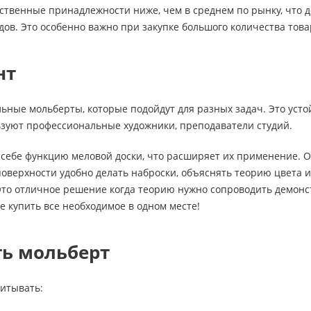
Клейкие ленты кан
твенные принадлежности ниже, чем в среднем по рынку, что де
Ещё
дов. Это особенно важно при закупке большого количества това
Подарки и сувениры
Демонстрационн
нт
оборудование
Подарки бизнес-партнерам
Бейджи и их держа
Грамоты, дипломы,
ьные мольберты, которые подойдут для разных задач. Это уст
благодарности
Демонстрационные
ьзуют профессиональные художники, преподаватели студий.
Организация праздника
Доски и аксессуары
Декор интерьера
Подставки, табличк
себе функцию меловой доски, что расширяет их применение. О
буклетницы
Подарочная упаковка
оверхности удобно делать наброски, объяснять теорию цвета и
Сувениры
Это отличное решение когда теорию нужно сопроводить демонст
Зонты
е купить все необходимое в одном месте!
Товары для школы
Бытовая техника
ть мольберт
Цветная бумага и картон
Климатическая тех
Тетради
Техника для дома
читывать:
Принадлежности для
черчения