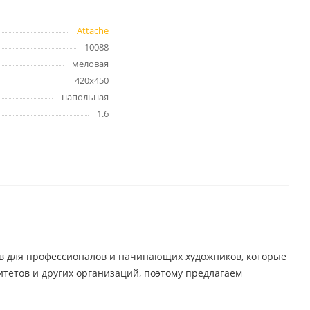
Attache
10088
меловая
Папки и системы
420x450
архивации
напольная
Папки для хранения
документов
1.6
ста
Папки-конверты
и
Скоросшиватели
ы,
Разделители
 для
Папки и короба архивные
Деловые папки и портфели
и
Папки адресные
Папки-планшеты
в для профессионалов и начинающих художников, которые
Папки-уголки
тетов и других организаций, поэтому предлагаем
Файлы-вкладыши