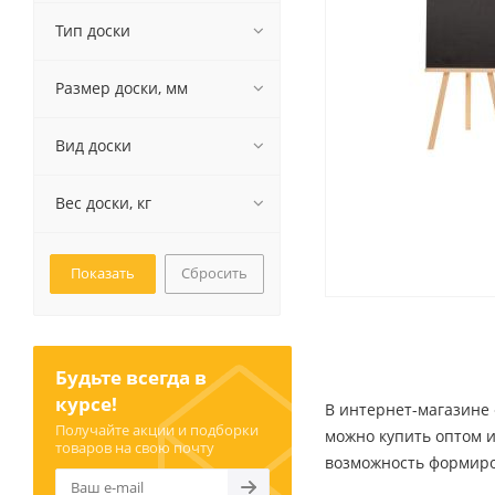
Тип доски
Размер доски, мм
Канцелярские мелочи
Зажимы для бумаг
Вид доски
Лупы
Материалы для прошивки
Вес доски, кг
документов
Подушки для смачивания
пальцев
Сбросить
Резинки универсальные
Скрепки
Диспенсеры для скрепок
Будьте всегда в
Наборы канцелярских
мелочей
курсе!
В интернет-магазине
Получайте акции и подборки
можно купить оптом и
товаров на свою почту
возможность формиро