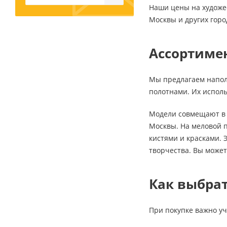
Наши цены на художес
Москвы и других горо
Письменные
Ассортиме
принадлежности
Карандаши
Мы предлагаем напол
Маркеры
полотнами. Их испол
Ручки
Фломастеры
Модели совмещают в 
Расходные материалы для
Москвы. На меловой п
письменных
кистями и красками. 
принадлежностей
творчества. Вы может
Офисная техника
Как выбра
Калькуляторы
Принтеры
При покупке важно у
МФУ