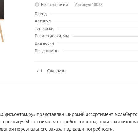
Планинги
Нет в наличии
Артикул: 10088
Ещё
Бренд
Артикул
Тип доски
Мебель
Офисные
Размер доски, мм
принадлежности
Мебель для ванной комнаты
Вид доски
Дыроколы
Аксессуары и предметы
Вес доски, кг
интерьера
Корректоры для тек
Канцелярские нож
Настольные набор
Сравнить
подставки
Лотки и накопители
бумаг
Ящики для ключей 
комплектующие
Клей
 «Сдисконтом.ру» представлен широкий ассортимент мольберто
Штемпельные
 в розницу. Мы понимаем потребности школ, родительских коми
принадлежности
вания персонального заказа под ваши потребности.
Кэшбоксы