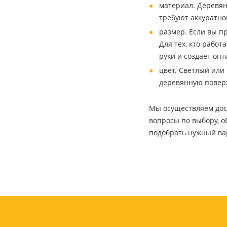
Картриджи и тонеры
материал. Деревян
Уничтожители документов
требуют аккуратно
(шредеры)
размер. Если вы п
Сканеры
Для тех, кто работ
Ламинаторы и расходные
руки и создает оп
материалы
цвет. Светлый или
Переплетное оборудование
и материалы
деревянную поверх
Чистящие средства для
оргтехники и электроники
Мы осуществляем дост
Светильники и настольные
вопросы по выбору, о
лампы
подобрать нужный ва
Упаковка и тара
Пакеты
Клейкие ленты, скотч
Пленка упаковочная