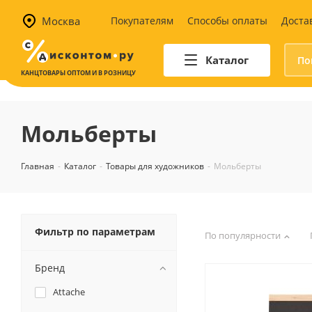
Москва
Покупателям
Способы оплаты
Доста
Каталог
КАНЦТОВАРЫ ОПТОМ И В РОЗНИЦУ
Автотовары
Аптечки и наборы для
Мольберты
автомобилистов
Канистры и воронки для ГСМ
Главная
-
Каталог
-
Товары для художников
-
Мольберты
Автомобильные аксессуары
Уход за салоном
Техника для авто
Аварийные принадлежности
Фильтр по параметрам
По популярности
Бренд
Attache