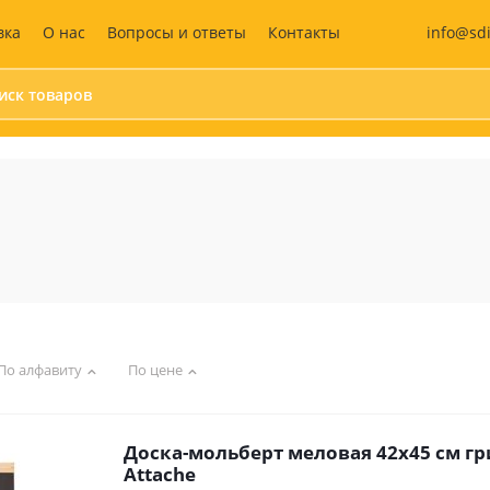
info@sd
вка
О нас
Вопросы и ответы
Контакты
Бумага и бумажные
Средства
изделия
индивидуальной
защиты (СИЗ)
Календари
Маски защитные
Бумага для офисной техники
Жилеты сигнальны
Бумага для заметок
Антисептики
Блокноты
Перчатки
Этикетки самоклеящиеся
Аптечка
Бухгалтерские книги и
По алфавиту
По цене
бланки
Дизайнерская бумага
Записные книжки
Доска-мольберт меловая 42х45 см г
Ежедневники и
Attache
еженедельники