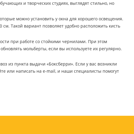
бучающих и творческих студиях, выглядят стильно, но
Бытовая химия
Одноразовая посуда
которые можно установить у окна для хорошего освещения.
Тряпки, салфетки, губки
90 см. Такой вариант позволяет удобно расположить кисть
Туалетная бумага
Инвентарь и средства для
окон
ности при работе со стойкими чернилами. При этом
Мешки и емкости для мусора
обновлять мольберты, если вы используете их регулярно.
оз из пункта выдачи «Боксберри». Если у вас возникли
те или написать на e-mail, и наши специалисты помогут
 и
Товары для
художников
шки и
Бумага для рисования,
графики и эскизов
Инструменты для живописи
Мелки восковые