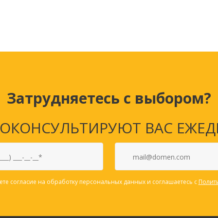
Планинги
Ещё
Мебель
Офисные
принадлежности
Мебель для ванной комнаты
Дыроколы
Аксессуары и предметы
интерьера
Корректоры для те
Затрудняетесь с выбором?
Канцелярские нож
Настольные набор
подставки
КОНСУЛЬТИРУЮТ ВАС ЕЖЕДНЕВ
Лотки и накопител
бумаг
Ящики для ключей 
комплектующие
Клей
ете согласие на обработку персональных данных и соглашаетесь с
Полит
Штемпельные
принадлежности
Кэшбоксы