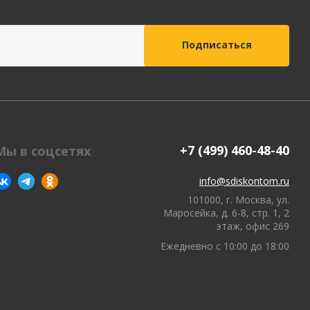
ное
Компьютерная
техника и аксессуары
тели
Компьютерные аксессуары
 системы
Носители информации
ы
Электротовары и
+7 (499) 460-48-40
Мы в соцсетях
освещение
ки,
Периферийные устройства
info@sdiskontom.ru
101000, г. Москва, ул.
Маросейка, д. 6-8, стр. 1, 2
этаж, офис 269
Ежедневно с 10:00 до 18:00
Хозяйственные
товары
хника
Бумажные полотенца и
салфетки