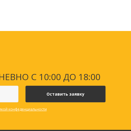
Папки и системы
архивации
Папки для хранения
документов
кста
Папки-конверты
и
Скоросшиватели
ы,
Разделители
НО С 10:00 ДО 18:00
и для
Папки и короба архивные
Деловые папки и портфели
и
Папки адресные
Папки-планшеты
Папки-уголки
икой конфеденциальности
Файлы-вкладыши