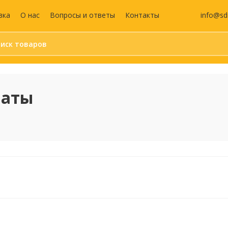
info@sd
вка
О нас
Вопросы и ответы
Контакты
Бумага и бумажные
Средства
изделия
индивидуальной
наты
защиты (СИЗ)
Календари
Маски защитные
Бумага для офисной техники
Жилеты сигнальны
Бумага для заметок
Антисептики
Блокноты
Перчатки
Этикетки самоклеящиеся
Аптечка
Бухгалтерские книги и
бланки
Дизайнерская бумага
Записные книжки
Ежедневники и
еженедельники