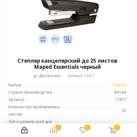
Степлер канцелярский до 25 листов
Maped Essentials черный
Достаточно
Артикул: 11877
Бренд
Maped
Страна производства
Китай
Артикул
11877
Количество пробиваемых
25
листов
Тип и размер скоб для
24/6, 26/6
0
0
0
степлера
Коллекция
Essentials