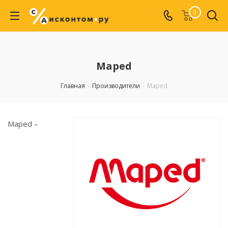
0
Maped
Главная
-
Производители
-
Maped
Maped –