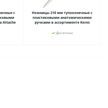
Лаки, разбавители, грунты,
масла
гравюры
нечные с
Ножницы 210 мм тупоконечные с
Пастель, уголь
иковыми
пластиковыми анатомическими
ий
а Attache
ручками в ассортименте Kores
Краски
Холсты
ги
Достаточно
Каллиграфия и графика
Кисти
Мольберты
Ещё
ектронных
йств
с-