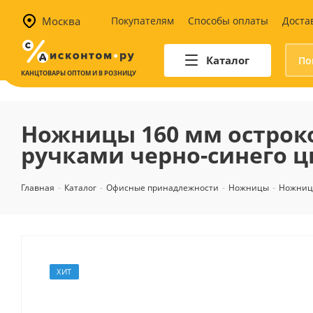
Москва
Покупателям
Способы оплаты
Доста
Каталог
КАНЦТОВАРЫ ОПТОМ И В РОЗНИЦУ
Автотовары
Аптечки и наборы для
Ножницы 160 мм остро
автомобилистов
ручками черно-синего ц
Канистры и воронки для ГСМ
Автомобильные аксессуары
Главная
-
Каталог
-
Офисные принадлежности
-
Ножницы
-
Ножниц
Уход за салоном
Техника для авто
Аварийные принадлежности
ХИТ