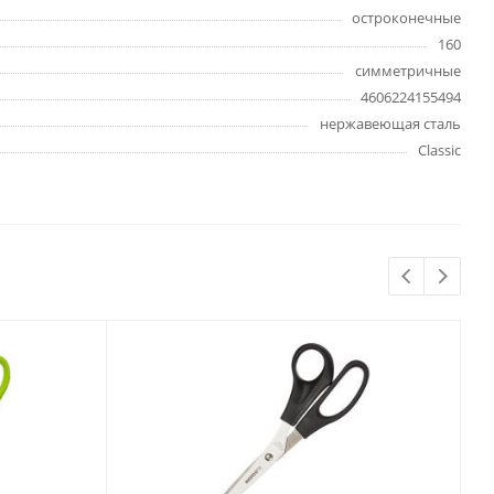
Бытовая химия
остроконечные
Одноразовая посуда
160
Тряпки, салфетки, губки
симметричные
4606224155494
Туалетная бумага
нержавеющая сталь
Инвентарь и средства для
окон
Classic
Мешки и емкости для мусора
 и
Товары для
художников
шки и
Бумага для рисования,
графики и эскизов
Инструменты для живописи
Мелки восковые