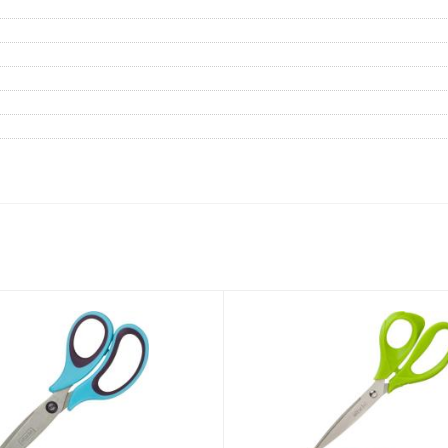
Дневники
Мел
Папки для тетрадей и уроков
труда
Аксессуары для тетрадей,
книг и учебников
Глобусы и карты
Инструменты и аксессуары
для труда и творчества
Книги, пособия, журналы,
методическая литература
Ещё
Красота, гигиена
Товары для хобби
творчества
Уход за лицом
Развивающие игру
Уход за одеждой и обувью
книги
Гигиенические изделия
Алмазная мозайка
Косметические подарочные
Лепка и скульптура