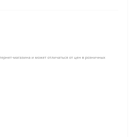
Папки и системы
архивации
Папки для хранения
документов
ста
тернет-магазина и может отличаться от цен в розничных
Папки-конверты
и
Скоросшиватели
ы,
Разделители
 для
Папки и короба архивные
Деловые папки и портфели
и
Папки адресные
Папки-планшеты
Папки-уголки
Файлы-вкладыши