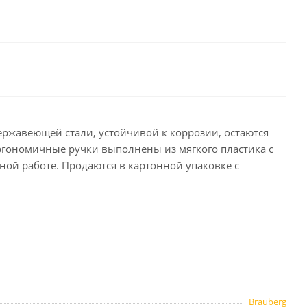
целярские
ое
Компьютерная
техника и аксессуары
тели
Компьютерные аксессуары
 системы
Носители информации
Электротовары и освещение
ржавеющей стали, устойчивой к коррозии, остаются
и,
Периферийные устройства
гономичные ручки выполнены из мягкого пластика с
ной работе. Продаются в картонной упаковке с
Хозяйственные
товары
ника
Бумажные полотенца и
салфетки
Инвентарь для уборки
Brauberg