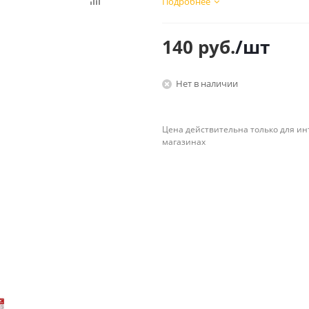
Подробнее
Планинги
Ещё
140
руб.
/шт
Мебель
Офисные
принадлежности
Нет в наличии
Мебель для ванной комнаты
Дыроколы
Аксессуары и предметы
интерьера
Корректоры для тек
Цена действительна только для ин
Канцелярские нож
магазинах
Настольные набор
подставки
Лотки и накопители
бумаг
Ящики для ключей 
комплектующие
Клей
Штемпельные
принадлежности
Кэшбоксы