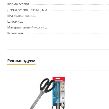
Картриджи и тонеры
Форма лезвий
Уничтожители документов
Длина лезвия ножниц, мм
(шредеры)
Вид колец ножниц
Сканеры
ШтрихКод
Ламинаторы и расходные
Материал лезвий ножниц
материалы
Коллекция
Переплетное оборудование
и материалы
Чистящие средства для
оргтехники и электроники
Светильники и настольные
лампы
Рекомендуем
Упаковка и тара
Пакеты
Клейкие ленты, скотч
Пленка упаковочная