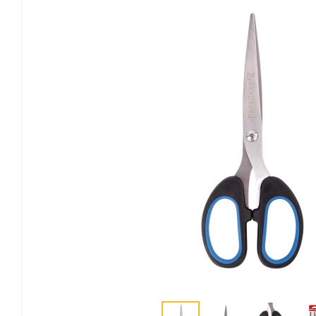
Канцелярские мелочи
Зажимы для бумаг
Лупы
Материалы для прошивки
документов
Подушки для смачивания
пальцев
Резинки универсальные
Скрепки
Диспенсеры для скрепок
Наборы канцелярских
мелочей