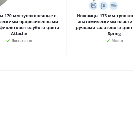
наборы
Нумизматика
Уход за волосами
Роспись, фрески, 
 170 мм тупоконечные с
Ножницы 175 мм тупоко
Уход за телом
ческими прорезиненными
анатомическими пласт
Создание аппликац
фиолетово-голубого цвета
ручками салатового цвет
Рукоделие
Attache
Spring
Творчество из бума
Достаточно
Много
Электрика и
Электроника
инструменты
Аудиотехника
Силовое оборудование
Аксессуары для эл
Электромонтажные
и мобильных устро
материалы
Смартфоны
Фонари
Смарт-часы и фитне
Источники питания
браслеты