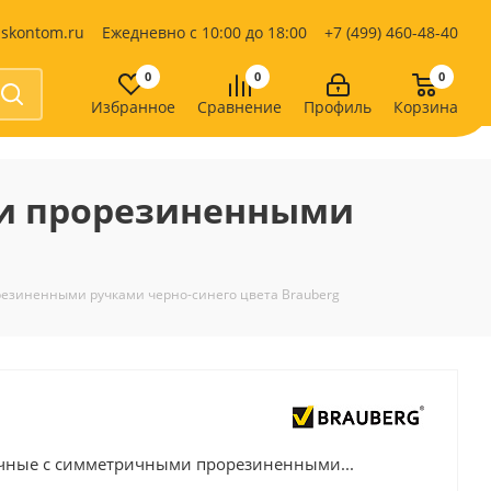
iskontom.ru
Ежедневно с 10:00 до 18:00
+7 (499) 460-48-40
0
0
0
Избранное
Сравнение
Профиль
Корзина
Продукты питания
Кондитерские изделия
ми прорезиненными
Кофе, какао
Чай
е
езиненными ручками черно-синего цвета Brauberg
чные с симметричными прорезиненными...