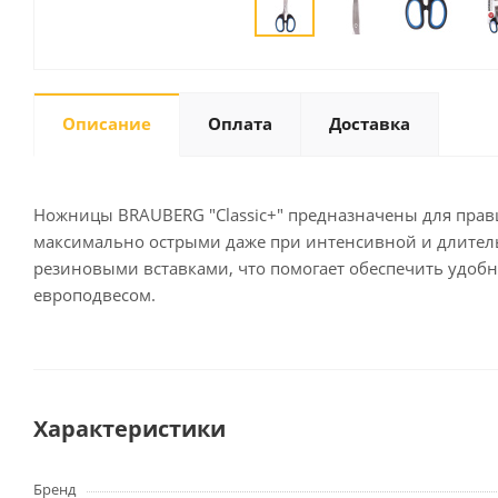
Письменные
принадлежности
Описание
Оплата
Доставка
Карандаши
Маркеры
Ручки
Ножницы BRAUBERG "Classic+" предназначены для правш
Фломастеры
максимально острыми даже при интенсивной и длитель
Расходные материалы для
резиновыми вставками, что помогает обеспечить удобн
письменных
европодвесом.
принадлежностей
Офисная техника
Калькуляторы
Характеристики
Принтеры
МФУ
Бренд