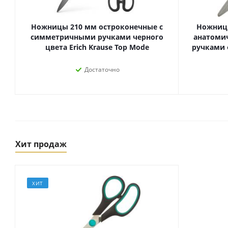
Ножницы 210 мм остроконечные с
Ножницы
симметричными ручками черного
анатоми
цвета Erich Krause Top Mode
ручками 
Достаточно
Хит продаж
Товары для спорта,
пикника и отдыха
Спортивные игры
Туризм и походы
ХИТ