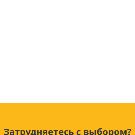
Лампочки
Электронные книги
Розетки и выключатели
Мобильные телеф
Измерительный инструмент
Игровые приставки
аксессуары
Ручной инструмент
Планшеты
СКУД
Телевизоры и аксес
ТВ
Ещё
Затрудняетесь с выбором?