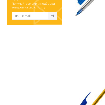
Получайте акции и подборки
товаров на свою почту
Товары для спорта,
пикника и отдыха
Спортивные игры
Туризм и походы