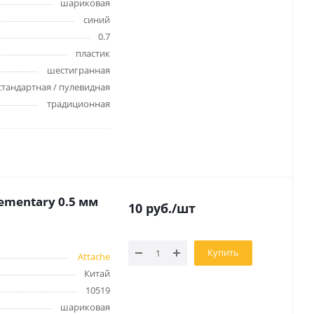
шариковая
синий
оны
0.7
 и
пластик
шестигранная
стандартная / пулевидная
традиционная
суары для
ementary 0.5 мм
10
руб.
/шт
Купить
Attache
Китай
10519
шариковая