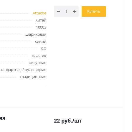
Купить
Attache
Китай
10003
Папки и системы
шариковая
архивации
синий
Папки для хранения
документов
0.5
ста
пластик
Папки-конверты
и
фигурная
Скоросшиватели
ы,
стандартная / пулевидная
Разделители
традиционная
 для
Папки и короба архивные
Деловые папки и портфели
и
Папки адресные
Папки-планшеты
Папки-уголки
Файлы-вкладыши
яя
22
руб.
/шт