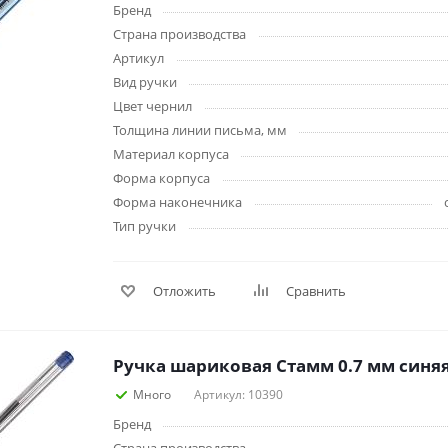
Клейкие ленты кан
Бренд
Ещё
Страна производства
Артикул
Вид ручки
Подарки и сувениры
Демонстрационн
Цвет чернил
оборудование
Подарки бизнес-партнерам
Толщина линии письма, мм
Бейджи и их держа
Грамоты, дипломы,
Материал корпуса
благодарности
Демонстрационные
Форма корпуса
Организация праздника
Доски и аксессуары
Форма наконечника
Декор интерьера
Подставки, табличк
Тип ручки
буклетницы
Подарочная упаковка
Сувениры
Зонты
Отложить
Сравнить
Товары для школы
Бытовая техника
Ручка шариковая Стамм 0.7 мм синя
Цветная бумага и картон
Климатическая тех
Много
Артикул: 10390
Тетради
Техника для дома
Принадлежности для
Бренд
черчения