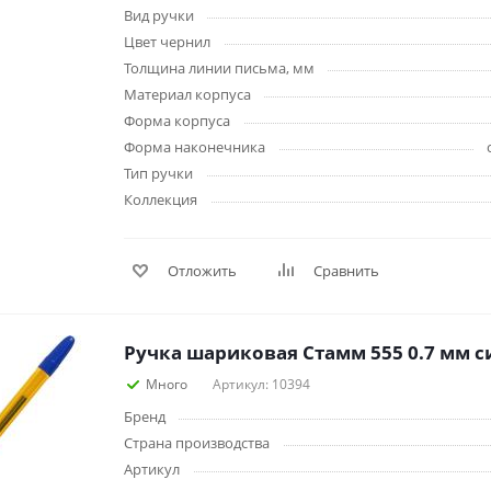
наборы
Вид ручки
Нумизматика
Уход за волосами
Цвет чернил
Роспись, фрески, 
Уход за телом
Толщина линии письма, мм
Создание аппликац
Материал корпуса
Рукоделие
Форма корпуса
Творчество из бума
Форма наконечника
Тип ручки
Коллекция
Отложить
Сравнить
Электрика и
Электроника
инструменты
Аудиотехника
Ручка шариковая Стамм 555 0.7 мм с
Силовое оборудование
Аксессуары для эл
Много
Артикул: 10394
Электромонтажные
и мобильных устро
материалы
Бренд
Смартфоны
Фонари
Страна производства
Смарт-часы и фитне
Источники питания
браслеты
Артикул