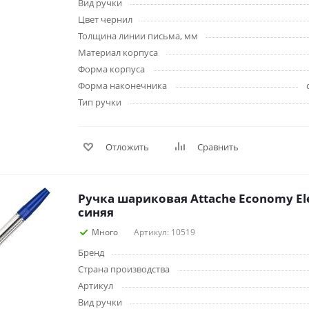
Вид ручки
Лампочки
Электронные книги
Цвет чернил
Розетки и выключатели
Мобильные телеф
Толщина линии письма, мм
Измерительный инструмент
Игровые приставки
аксессуары
Материал корпуса
Ручной инструмент
Форма корпуса
Планшеты
Форма наконечника
СКУД
Тип ручки
Телевизоры и аксес
ТВ
Ещё
Отложить
Сравнить
Ручка шариковая Attache Economy El
синяя
Много
Артикул: 10519
Бренд
Страна производства
Артикул
Вид ручки