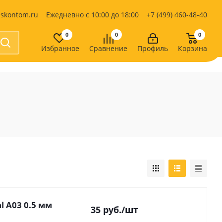
iskontom.ru
Ежедневно с 10:00 до 18:00
+7 (499) 460-48-40
0
0
0
Избранное
Сравнение
Профиль
Корзина
Продукты питания
Кондитерские изделия
Кофе, какао
Чай
е
l A03 0.5 мм
35
руб.
/шт