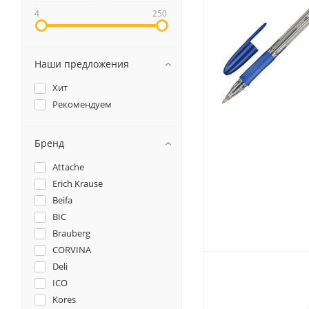
4
250
Наши предложения
Канцелярские мелочи
Зажимы для бумаг
Хит
Рекомендуем
Лупы
Материалы для прошивки
документов
Бренд
Подушки для смачивания
пальцев
Attache
Erich Krause
Резинки универсальные
Beifa
Скрепки
BIC
Диспенсеры для скрепок
Brauberg
Наборы канцелярских
CORVINA
мелочей
Deli
ICO
Kores