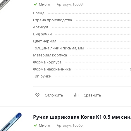
Планинги
Много
Артикул: 10003
Ещё
Бренд
Страна производства
Артикул
Мебель
Офисные
Вид ручки
принадлежности
Мебель для ванной комнаты
Цвет чернил
Дыроколы
Аксессуары и предметы
Толщина линии письма, мм
интерьера
Корректоры для тек
Материал корпуса
Канцелярские нож
Форма корпуса
Настольные набор
Форма наконечника
подставки
Тип ручки
Лотки и накопители
бумаг
Ящики для ключей 
Отложить
Сравнить
комплектующие
Клей
Штемпельные
Ручка шариковая Kores K1 0.5 мм син
принадлежности
Кэшбоксы
Много
Артикул: 10565