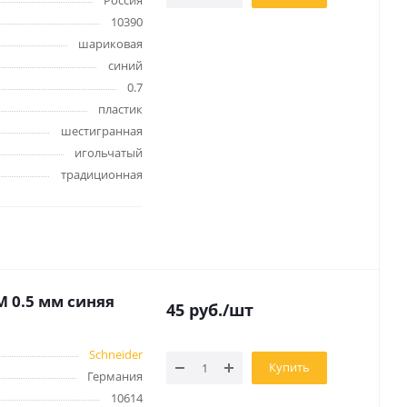
Россия
Бытовая химия
10390
Одноразовая посуда
шариковая
Тряпки, салфетки, губки
синий
Туалетная бумага
0.7
Инвентарь и средства для
пластик
окон
шестигранная
Мешки и емкости для мусора
игольчатый
традиционная
M 0.5 мм синяя
 и
Товары для
45
руб.
/шт
художников
шки и
Бумага для рисования,
Schneider
графики и эскизов
Купить
Германия
Инструменты для живописи
10614
Мелки восковые