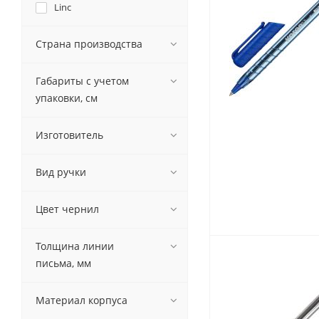
Linc
Lorex
Paper Mate
Страна производства
Pensan
Письменные
Pentel
принадлежности
Габариты с учетом
Pilot
Карандаши
упаковки, см
Schneider
Маркеры
Staff
Ручки
Изготовитель
UNIMAX
Фломастеры
СТАММ
Расходные материалы для
Вид ручки
Уник-Ум
письменных
принадлежностей
Цвет чернил
Офисная техника
Толщина линии
письма, мм
Калькуляторы
Принтеры
Материал корпуса
МФУ