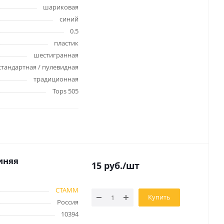
шариковая
Лаки, разбавители, грунты,
синий
масла
гравюры
0.5
Пастель, уголь
ий
пластик
Краски
шестигранная
Холсты
ги
стандартная / пулевидная
Каллиграфия и графика
традиционная
Кисти
Tops 505
Мольберты
Ещё
иняя
15
руб.
/шт
ектронных
йств
СТАММ
Купить
Россия
с-
10394