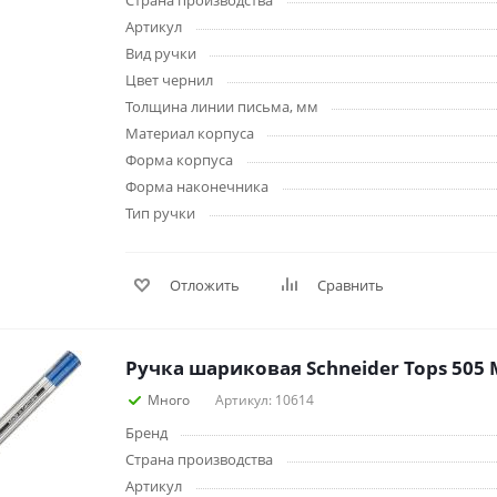
Страна производства
Дневники
Артикул
Мел
Вид ручки
Папки для тетрадей и уроков
Цвет чернил
труда
Толщина линии письма, мм
Аксессуары для тетрадей,
Материал корпуса
книг и учебников
Форма корпуса
Глобусы и карты
Форма наконечника
Инструменты и аксессуары
Тип ручки
для труда и творчества
Книги, пособия, журналы,
методическая литература
Отложить
Сравнить
Ещё
Ручка шариковая Schneider Tops 505 
Красота, гигиена
Товары для хобби
творчества
Уход за лицом
Много
Артикул: 10614
Развивающие игру
Уход за одеждой и обувью
Бренд
книги
Гигиенические изделия
Страна производства
Алмазная мозайка
Косметические подарочные
Артикул
Лепка и скульптура