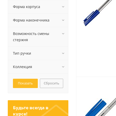
Картриджи и тонеры
Форма корпуса
Уничтожители документов
(шредеры)
Сканеры
Форма наконечника
Ламинаторы и расходные
материалы
Возможность смены
Переплетное оборудование
стержня
и материалы
Чистящие средства для
оргтехники и электроники
Тип ручки
Светильники и настольные
лампы
Коллекция
Сбросить
Упаковка и тара
Пакеты
Клейкие ленты, скотч
Пленка упаковочная
Будьте всегда в
курсе!