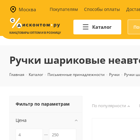
Москва
Покупателям
Способы оплаты
Доста
Каталог
КАНЦТОВАРЫ ОПТОМ И В РОЗНИЦУ
Автотовары
Аптечки и наборы для
Ручки шариковые неав
автомобилистов
Канистры и воронки для ГСМ
Главная
-
Каталог
-
Письменные принадлежности
-
Ручки
-
Ручки ш
Автомобильные аксессуары
Уход за салоном
Техника для авто
Аварийные принадлежности
Фильтр по параметрам
По популярности
Цена