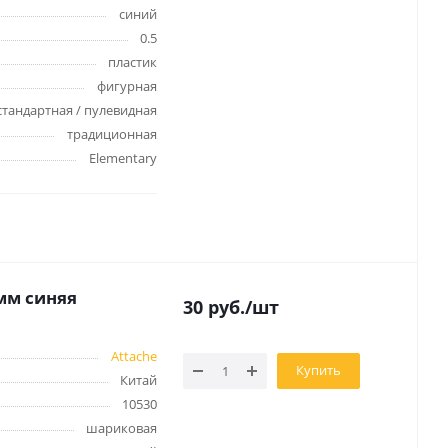
синий
0.5
пластик
фигурная
стандартная / пулевидная
традиционная
Elementary
 мм синяя
30
руб.
/шт
Attache
Купить
Китай
10530
шариковая