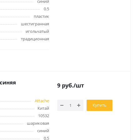
синий
0.5
пластик
шестигранная
игольчатый
традиционная
 синяя
9
руб.
/шт
Attache
Купить
Китай
10532
шариковая
синий
0.5