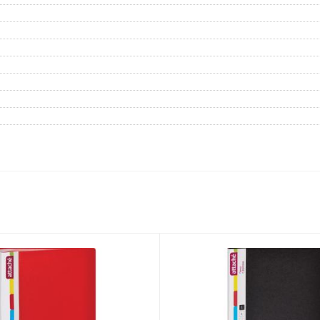
Дневники
Мел
Папки для тетрадей и уроков
труда
Аксессуары для тетрадей,
книг и учебников
Глобусы и карты
Инструменты и аксессуары
для труда и творчества
Книги, пособия, журналы,
методическая литература
Ещё
Красота, гигиена
Товары для хобби
творчества
Уход за лицом
Развивающие игру
Уход за одеждой и обувью
книги
Гигиенические изделия
Алмазная мозайка
Косметические подарочные
Лепка и скульптура