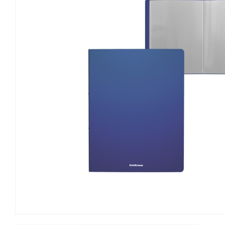
Канцелярские мелочи
Зажимы для бумаг
Лупы
Материалы для прошивки
документов
Подушки для смачивания
пальцев
Резинки универсальные
Скрепки
Диспенсеры для скрепок
Наборы канцелярских
мелочей