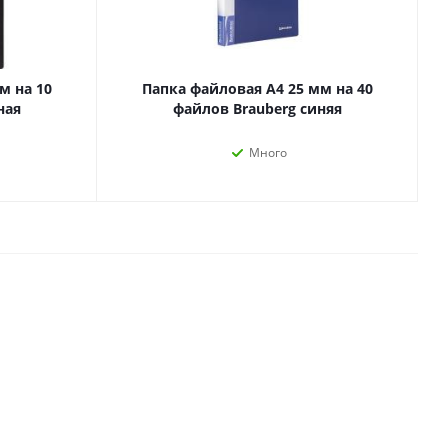
Лаки, разбавители, грунты,
масла
гравюры
Пастель, уголь
ий
м на 10
Папка файловая А4 25 мм на 40
Краски
ная
файлов Brauberg синяя
Холсты
ги
Каллиграфия и графика
Много
Кисти
Мольберты
Ещё
ектронных
йств
с-