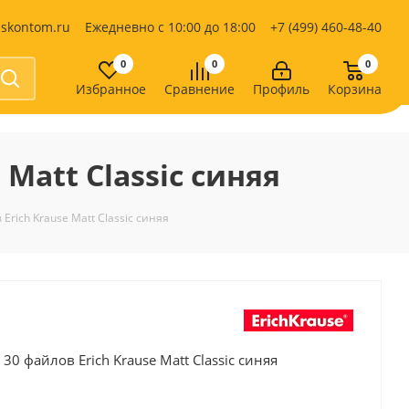
iskontom.ru
Ежедневно с 10:00 до 18:00
+7 (499) 460-48-40
0
0
0
Избранное
Сравнение
Профиль
Корзина
Продукты питания
Кондитерские изделия
Matt Classic синяя
Кофе, какао
Чай
е
rich Krause Matt Classic синяя
0 файлов Erich Krause Matt Classic синяя