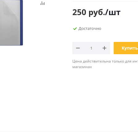
Планинги
250
руб.
/шт
Ещё
Достаточно
Мебель
Офисные
принадлежности
Мебель для ванной комнаты
Дыроколы
Аксессуары и предметы
Купить
интерьера
Корректоры для тек
Канцелярские нож
Цена действительна только для ин
магазинах
Настольные набор
подставки
Лотки и накопители
бумаг
Ящики для ключей 
комплектующие
Клей
Штемпельные
принадлежности
Кэшбоксы