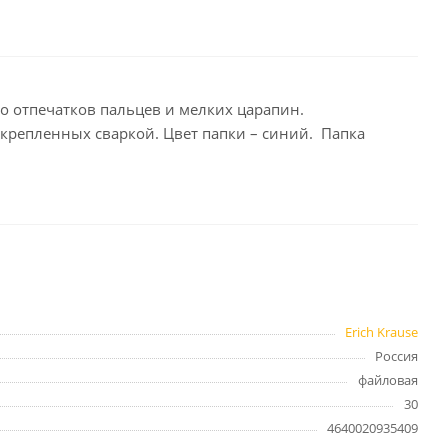
целярские
ое
Компьютерная
техника и аксессуары
но отпечатков пальцев и мелких царапин.
крепленных сваркой. Цвет папки – синий. Папка
тели
Компьютерные аксессуары
 системы
Носители информации
Электротовары и освещение
и,
Периферийные устройства
Erich Krause
Хозяйственные
Россия
товары
ника
файловая
Бумажные полотенца и
30
салфетки
4640020935409
Инвентарь для уборки