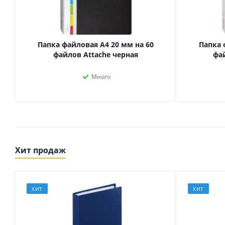
Папка файловая А4 20 мм на 60
Папка 
файлов Attache черная
фай
Много
Товары для спорта,
Хит продаж
пикника и отдыха
Спортивные игры
Туризм и походы
ХИТ
ХИТ