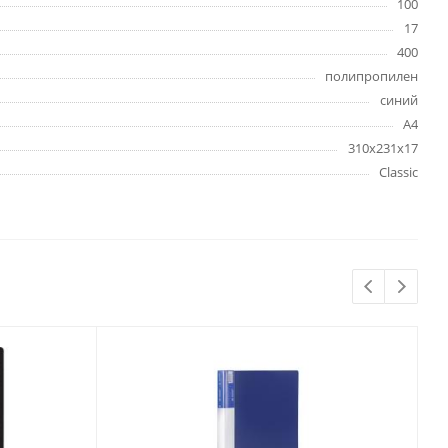
100
Бытовая химия
17
Одноразовая посуда
400
Тряпки, салфетки, губки
полипропилен
Туалетная бумага
синий
Инвентарь и средства для
А4
окон
310х231х17
Мешки и емкости для мусора
Classic
 и
Товары для
художников
шки и
Бумага для рисования,
графики и эскизов
Инструменты для живописи
Мелки восковые