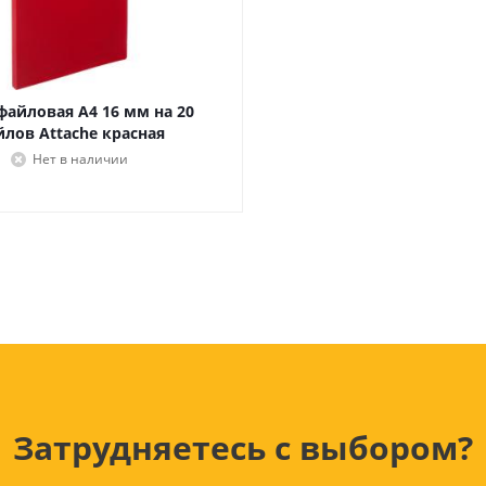
Лампочки
Электронные книги
Розетки и выключатели
Мобильные телеф
Измерительный инструмент
Игровые приставки
аксессуары
Ручной инструмент
Планшеты
файловая А4 16 мм на 20
лов Attache красная
СКУД
Нет в наличии
Телевизоры и аксес
ТВ
Ещё
Затрудняетесь с выбором?