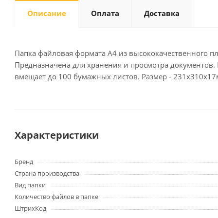
Описание
Оплата
Доставка
Письменные
принадлежности
Папка файловая формата А4 из высококачественного пла
Предназначена для хранения и просмотра документов. 
Карандаши
вмещает до 100 бумажных листов. Размер - 231х310х17
Маркеры
Ручки
Фломастеры
Расходные материалы для
письменных
Характеристики
принадлежностей
Бренд
Офисная техника
Страна производства
Калькуляторы
Вид папки
Принтеры
Количество файлов в папке
МФУ
ШтрихКод