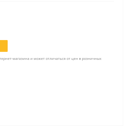
Папки и системы
архивации
Папки для хранения
документов
ста
Папки-конверты
и
тернет-магазина и может отличаться от цен в розничных
Скоросшиватели
ы,
Разделители
 для
Папки и короба архивные
Деловые папки и портфели
и
Папки адресные
Папки-планшеты
Папки-уголки
Файлы-вкладыши