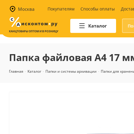
Москва
Покупателям
Способы оплаты
Доста
Каталог
КАНЦТОВАРЫ ОПТОМ И В РОЗНИЦУ
Автотовары
Аптечки и наборы для
Папка файловая А4 17 мм 
автомобилистов
Канистры и воронки для ГСМ
Главная
-
Каталог
-
Папки и системы архивации
-
Папки для хранен
Автомобильные аксессуары
Уход за салоном
Техника для авто
Аварийные принадлежности