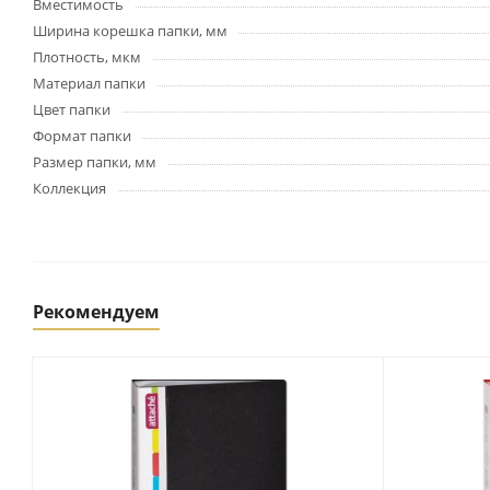
Картриджи и тонеры
Вместимость
Уничтожители документов
Ширина корешка папки, мм
(шредеры)
Плотность, мкм
Сканеры
Материал папки
Ламинаторы и расходные
Цвет папки
материалы
Формат папки
Переплетное оборудование
Размер папки, мм
и материалы
Коллекция
Чистящие средства для
оргтехники и электроники
Светильники и настольные
лампы
Рекомендуем
Упаковка и тара
Пакеты
Клейкие ленты, скотч
Пленка упаковочная