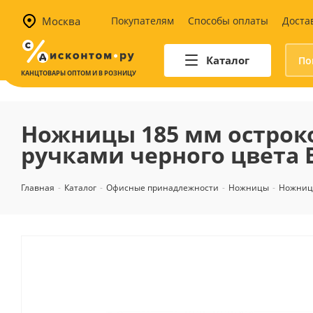
Москва
Покупателям
Способы оплаты
Доста
Каталог
КАНЦТОВАРЫ ОПТОМ И В РОЗНИЦУ
Автотовары
Аптечки и наборы для
Ножницы 185 мм остро
автомобилистов
ручками черного цвета 
Канистры и воронки для ГСМ
Автомобильные аксессуары
Главная
-
Каталог
-
Офисные принадлежности
-
Ножницы
-
Ножниц
Уход за салоном
Техника для авто
Аварийные принадлежности