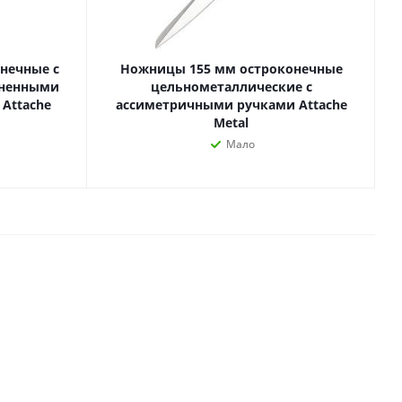
Лаки, разбавители, грунты,
масла
гравюры
Пастель, уголь
нечные с
Ножницы 155 мм остроконечные
ий
Краски
иненными
цельнометаллические с
 Attache
ассиметричными ручками Attache
Холсты
ги
Metal
Каллиграфия и графика
Мало
Кисти
Мольберты
Ещё
ектронных
йств
с-