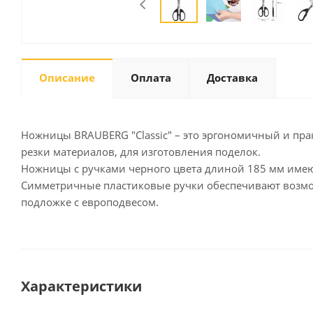
Письменные
принадлежности
Описание
Оплата
Доставка
Карандаши
Маркеры
Ручки
Ножницы BRAUBERG "Classic" – это эргономичный и прак
Фломастеры
резки материалов, для изготовления поделок.
Расходные материалы для
Ножницы с ручками черного цвета длиной 185 мм имею
письменных
Симметричные пластиковые ручки обеспечивают возмож
принадлежностей
подложке с европодвесом.
Офисная техника
Калькуляторы
Принтеры
Характеристики
МФУ