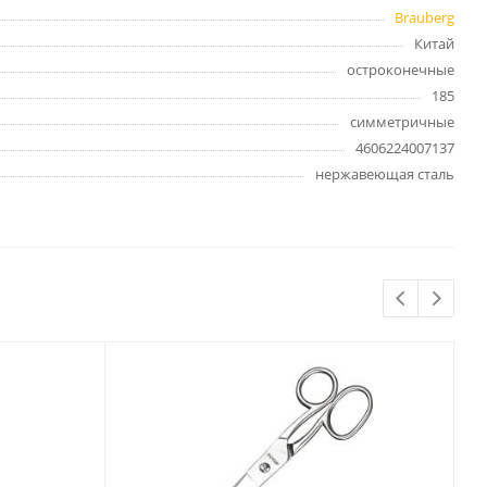
Бытовая химия
Brauberg
Одноразовая посуда
Китай
Тряпки, салфетки, губки
остроконечные
185
Туалетная бумага
симметричные
Инвентарь и средства для
окон
4606224007137
Мешки и емкости для мусора
нержавеющая сталь
 и
Товары для
художников
шки и
Бумага для рисования,
графики и эскизов
Инструменты для живописи
Мелки восковые