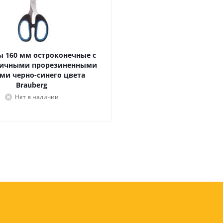
Лампочки
Электронные книги
Розетки и выключатели
Мобильные телеф
Измерительный инструмент
Игровые приставки
аксессуары
Ручной инструмент
Планшеты
 160 мм остроконечные с
СКУД
ичными прорезиненными
ми черно-синего цвета
Телевизоры и аксес
Brauberg
ТВ
Нет в наличии
Ещё