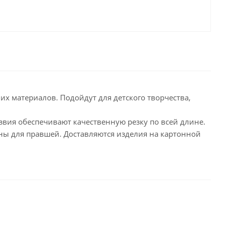
целярские
ое
Компьютерная
техника и аксессуары
тели
Компьютерные аксессуары
 системы
Носители информации
Электротовары и освещение
их материалов. Подойдут для детского творчества,
и,
Периферийные устройства
вия обеспечивают качественную резку по всей длине.
ы для правшей. Доставляются изделия на картонной
Хозяйственные
товары
ника
Бумажные полотенца и
салфетки
Инвентарь для уборки