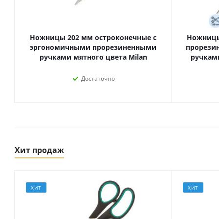
Ножницы 202 мм остроконечные с
Ножницы
эргономичными прорезиненными
прорези
ручками мятного цвета Milan
ручками
Достаточно
Товары для спорта,
пикника и отдыха
Хит продаж
Спортивные игры
Туризм и походы
ХИТ
ХИТ