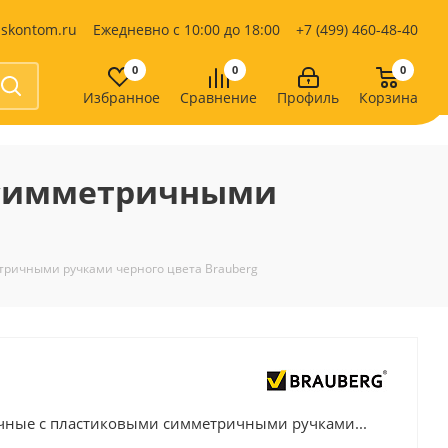
iskontom.ru
Ежедневно с 10:00 до 18:00
+7 (499) 460-48-40
0
0
0
Избранное
Сравнение
Профиль
Корзина
Продукты питания
Кондитерские изделия
 симметричными
Кофе, какао
Чай
е
ричными ручками черного цвета Brauberg
чные с пластиковыми симметричными ручками...