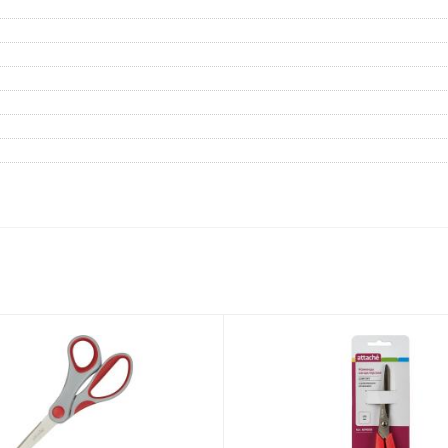
Дневники
Мел
Папки для тетрадей и уроков
труда
Аксессуары для тетрадей,
книг и учебников
Глобусы и карты
Инструменты и аксессуары
для труда и творчества
Книги, пособия, журналы,
методическая литература
Ещё
Красота, гигиена
Товары для хобби
творчества
Уход за лицом
Развивающие игру
Уход за одеждой и обувью
книги
Гигиенические изделия
Алмазная мозайка
Косметические подарочные
Лепка и скульптура