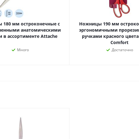
наборы
Нумизматика
Уход за волосами
Роспись, фрески, 
Уход за телом
 180 мм остроконечные с
Ножницы 190 мм остроко
Создание аппликац
ненными анатомическими
эргономичными прорез
Рукоделие
 в ассортименте Attache
ручками красного цвета
Творчество из бума
Comfort
Много
Достаточно
Электрика и
Электроника
инструменты
Аудиотехника
Силовое оборудование
Аксессуары для эл
Электромонтажные
и мобильных устро
материалы
Смартфоны
Фонари
Смарт-часы и фитне
Источники питания
браслеты