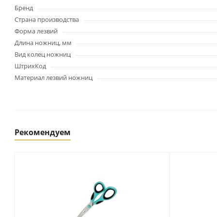
Картриджи и тонеры
Бренд
Уничтожители документов
Страна производства
(шредеры)
Форма лезвий
Сканеры
Длина ножниц, мм
Ламинаторы и расходные
Вид колец ножниц
материалы
ШтрихКод
Переплетное оборудование
и материалы
Материал лезвий ножниц
Чистящие средства для
оргтехники и электроники
Светильники и настольные
лампы
Рекомендуем
Упаковка и тара
Пакеты
Клейкие ленты, скотч
Пленка упаковочная