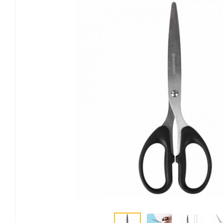
Канцелярские мелочи
Зажимы для бумаг
Лупы
Материалы для прошивки
документов
Подушки для смачивания
пальцев
Резинки универсальные
Скрепки
Диспенсеры для скрепок
Наборы канцелярских
мелочей