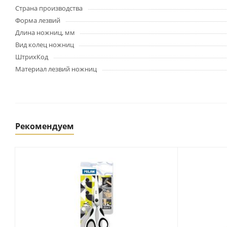
Картриджи и тонеры
Страна производства
Уничтожители документов
Форма лезвий
(шредеры)
Длина ножниц, мм
Сканеры
Вид колец ножниц
Ламинаторы и расходные
ШтрихКод
материалы
Материал лезвий ножниц
Переплетное оборудование
и материалы
Чистящие средства для
оргтехники и электроники
Светильники и настольные
лампы
Рекомендуем
Упаковка и тара
Пакеты
Клейкие ленты, скотч
Пленка упаковочная