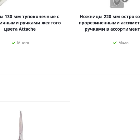
наборы
Нумизматика
Уход за волосами
Роспись, фрески, 
 130 мм тупоконечные с
Ножницы 220 мм остроко
Уход за телом
ичными ручками желтого
прорезиненными ассиме
Создание аппликац
цвета Attache
ручками в ассортимент
Рукоделие
Творчество из бума
Много
Мало
Электрика и
Электроника
инструменты
Аудиотехника
Силовое оборудование
Аксессуары для эл
Электромонтажные
и мобильных устро
материалы
Смартфоны
Фонари
Смарт-часы и фитне
Источники питания
браслеты