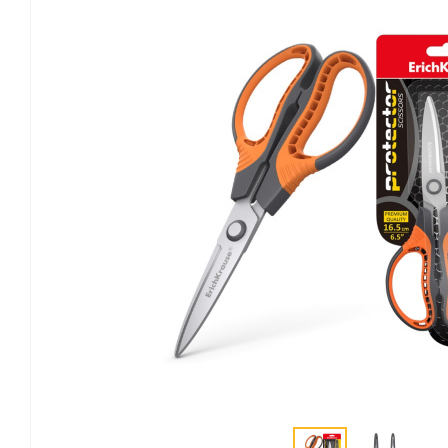
Канцелярские мелочи
Зажимы для бумаг
Лупы
Материалы для прошивки
документов
Подушки для смачивания
пальцев
Резинки универсальные
Скрепки
Диспенсеры для скрепок
Наборы канцелярских
мелочей