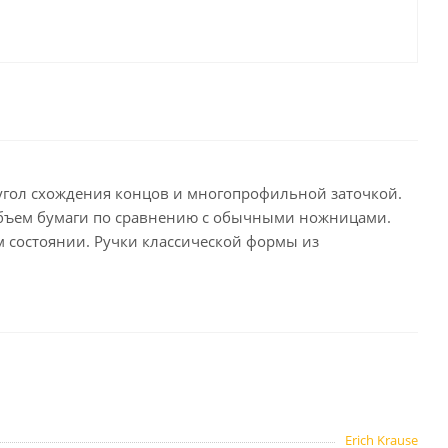
целярские
ое
Компьютерная
техника и аксессуары
тели
Компьютерные аксессуары
 системы
Носители информации
Электротовары и освещение
гол схождения концов и многопрофильной заточкой.
и,
Периферийные устройства
объем бумаги по сравнению с обычными ножницами.
 состоянии. Ручки классической формы из
Хозяйственные
товары
ника
Бумажные полотенца и
салфетки
Инвентарь для уборки
Erich Krause