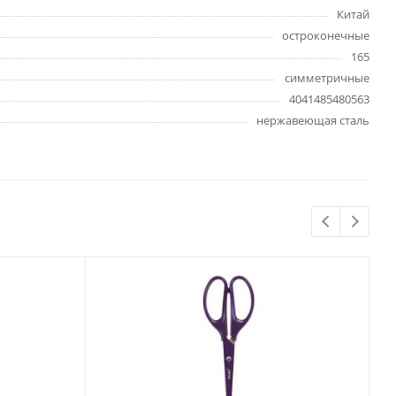
Бытовая химия
Китай
Одноразовая посуда
остроконечные
Тряпки, салфетки, губки
165
симметричные
Туалетная бумага
4041485480563
Инвентарь и средства для
окон
нержавеющая сталь
Мешки и емкости для мусора
 и
Товары для
художников
шки и
Бумага для рисования,
графики и эскизов
Инструменты для живописи
Мелки восковые