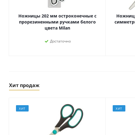
Ножницы 202 мм остроконечные с
Ножницы
прорезиненными ручками белого
симметр
цвета Milan
Достаточно
Хит продаж
Товары для спорта,
пикника и отдыха
Спортивные игры
Туризм и походы
ХИТ
ХИТ