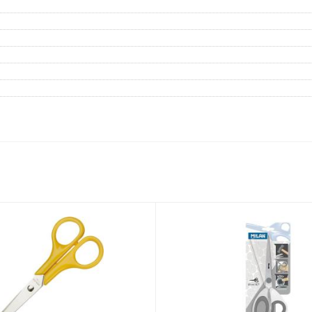
Дневники
Мел
Папки для тетрадей и уроков
труда
Аксессуары для тетрадей,
книг и учебников
Глобусы и карты
Инструменты и аксессуары
для труда и творчества
Книги, пособия, журналы,
методическая литература
Ещё
Красота, гигиена
Товары для хобби
творчества
Уход за лицом
Развивающие игру
Уход за одеждой и обувью
книги
Гигиенические изделия
Алмазная мозайка
Косметические подарочные
Лепка и скульптура