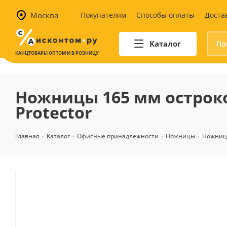
Москва
Покупателям
Способы оплаты
Доста
Каталог
КАНЦТОВАРЫ ОПТОМ И В РОЗНИЦУ
Автотовары
Аптечки и наборы для
Ножницы 165 мм остроко
автомобилистов
Protector
Канистры и воронки для ГСМ
Автомобильные аксессуары
Главная
-
Каталог
-
Офисные принадлежности
-
Ножницы
-
Ножниц
Уход за салоном
Техника для авто
Аварийные принадлежности