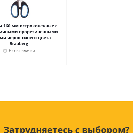
Лампочки
Электронные книги
Розетки и выключатели
Мобильные телеф
Измерительный инструмент
Игровые приставки
аксессуары
Ручной инструмент
 160 мм остроконечные с
Планшеты
ичными прорезиненными
ми черно-синего цвета
СКУД
Brauberg
Телевизоры и аксес
ТВ
Нет в наличии
Ещё
Затрудняетесь с выбором?