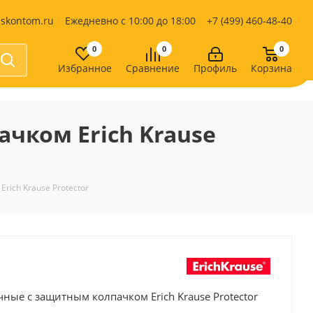
iskontom.ru
Ежедневно с 10:00 до 18:00
+7 (499) 460-48-40
0
0
0
Избранное
Сравнение
Профиль
Корзина
Продукты питания
Кондитерские изделия
чком Erich Krause
Кофе, какао
Чай
е
ich Krause Protector
ые с защитным колпачком Erich Krause Protector