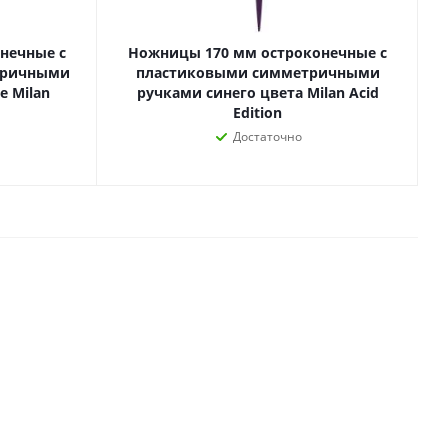
Лаки, разбавители, грунты,
масла
гравюры
нечные с
Ножницы 170 мм остроконечные с
Пастель, уголь
тричными
пластиковыми симметричными
ий
е Milan
ручками синего цвета Milan Acid
Краски
Edition
Холсты
ги
Достаточно
Каллиграфия и графика
Кисти
Мольберты
Ещё
ектронных
йств
с-