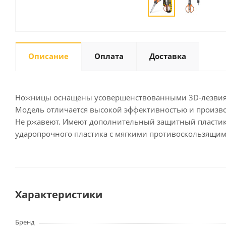
Письменные
принадлежности
Описание
Оплата
Доставка
Карандаши
Маркеры
Ручки
Ножницы оснащены усовершенствованными 3D-лезвиями
Фломастеры
Модель отличается высокой эффективностью и произво
Расходные материалы для
Не ржавеют. Имеют дополнительный защитный пластико
письменных
ударопрочного пластика с мягкими противоскользящи
принадлежностей
Офисная техника
Калькуляторы
Характеристики
Принтеры
МФУ
Бренд