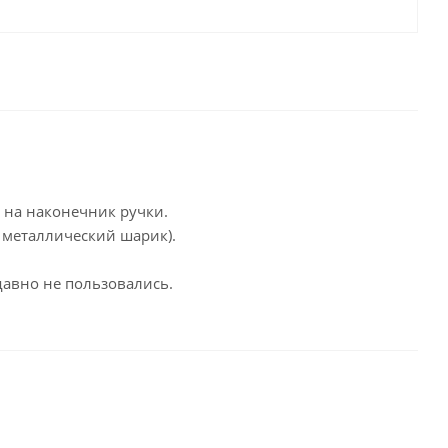
целярские
ое
Компьютерная
техника и аксессуары
тели
Компьютерные аксессуары
 системы
Носители информации
Электротовары и освещение
 на наконечник ручки.
и,
Периферийные устройства
 металлический шарик).
давно не пользовались.
Хозяйственные
товары
ника
Бумажные полотенца и
салфетки
Инвентарь для уборки