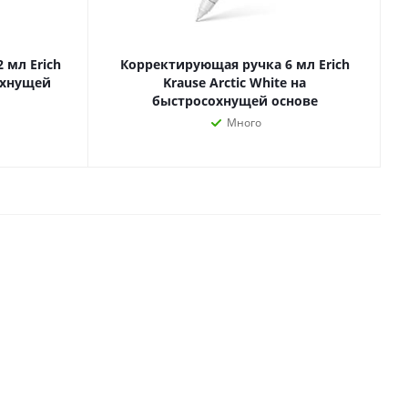
Лаки, разбавители, грунты,
масла
гравюры
Пастель, уголь
 мл Erich
Корректирующая ручка 6 мл Erich
ий
сохнущей
Krause Arctic White на
Краски
быстросохнущей основе
Холсты
ги
Много
Каллиграфия и графика
Кисти
Мольберты
Ещё
ектронных
йств
с-