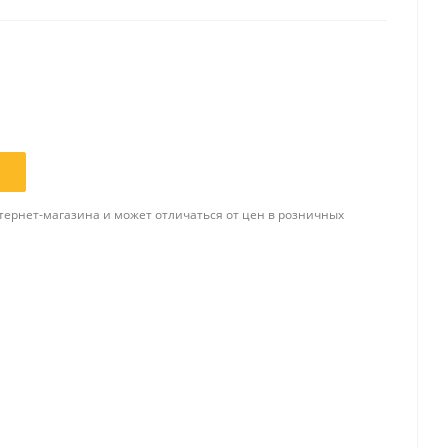
Папки и системы
архивации
Папки для хранения
документов
ста
Папки-конверты
и
Скоросшиватели
тернет-магазина и может отличаться от цен в розничных
ы,
Разделители
 для
Папки и короба архивные
Деловые папки и портфели
и
Папки адресные
Папки-планшеты
Папки-уголки
Файлы-вкладыши