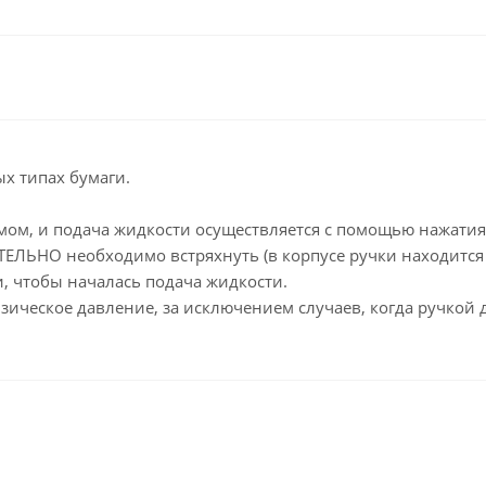
Клейкие ленты кан
Ещё
Подарки и сувениры
Демонстрационн
оборудование
Подарки бизнес-партнерам
Бейджи и их держа
Грамоты, дипломы,
благодарности
Демонстрационные
х типах бумаги.
Организация праздника
Доски и аксессуары
ом, и подача жидкости осуществляется с помощью нажатия
Декор интерьера
Подставки, табличк
буклетницы
ЕЛЬНО необходимо встряхнуть (в корпусе ручки находится
Подарочная упаковка
, чтобы началась подача жидкости.
Сувениры
зическое давление, за исключением случаев, когда ручкой 
Зонты
Товары для школы
Бытовая техника
Цветная бумага и картон
Климатическая тех
Тетради
Техника для дома
Принадлежности для
черчения