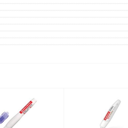
Дневники
Мел
Папки для тетрадей и уроков
труда
Аксессуары для тетрадей,
книг и учебников
Глобусы и карты
Инструменты и аксессуары
для труда и творчества
Книги, пособия, журналы,
методическая литература
Ещё
Красота, гигиена
Товары для хобби
творчества
Уход за лицом
Развивающие игру
Уход за одеждой и обувью
книги
Гигиенические изделия
Алмазная мозайка
Косметические подарочные
Лепка и скульптура