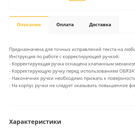
Описание
Оплата
Доставка
Письменные
принадлежности
Карандаши
Маркеры
Предназначена для точных исправлений текста на любы
Ручки
Инструкция по работе с корректирующей ручкой:
- Корректирующая ручка оснащена клапанным механизм
Фломастеры
- Корректирующую ручку перед использованием ОБЯЗАТ
Расходные материалы для
письменных
- Наконечник ручки необходимо прижать к поверхности
принадлежностей
- На корпус ручки не следует оказывать повышенное фи
Офисная техника
Калькуляторы
Принтеры
Характеристики
МФУ