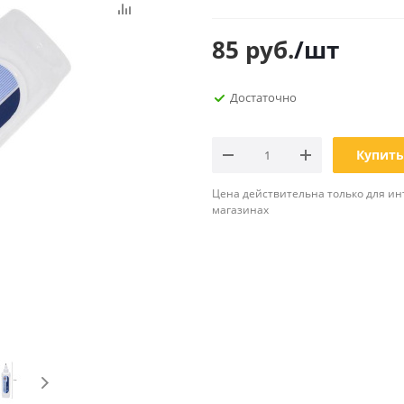
Планинги
Ещё
85
руб.
/шт
Мебель
Офисные
Достаточно
принадлежности
Мебель для ванной комнаты
Дыроколы
Аксессуары и предметы
интерьера
Корректоры для тек
Купить
Канцелярские нож
Цена действительна только для ин
Настольные набор
магазинах
подставки
Лотки и накопители
бумаг
Ящики для ключей 
комплектующие
Клей
Штемпельные
принадлежности
Кэшбоксы