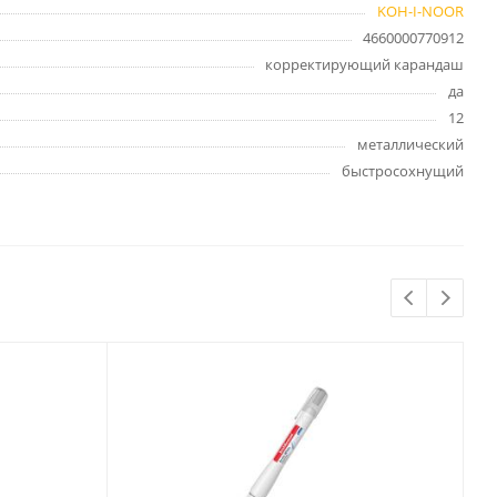
KOH-I-NOOR
Бытовая химия
4660000770912
Одноразовая посуда
корректирующий карандаш
Тряпки, салфетки, губки
да
Туалетная бумага
12
Инвентарь и средства для
металлический
окон
быстросохнущий
Мешки и емкости для мусора
 и
Товары для
художников
шки и
Бумага для рисования,
графики и эскизов
Инструменты для живописи
Мелки восковые