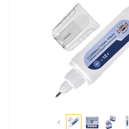
Канцелярские мелочи
Зажимы для бумаг
Лупы
Материалы для прошивки
документов
Подушки для смачивания
пальцев
Резинки универсальные
Скрепки
Диспенсеры для скрепок
Наборы канцелярских
мелочей