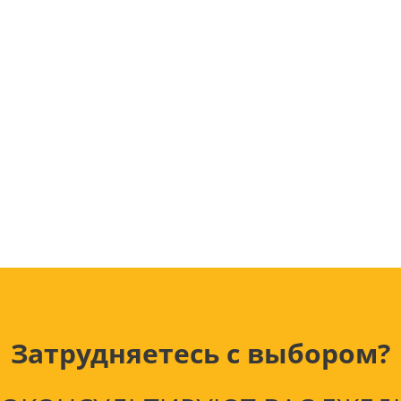
Лампочки
Электронные книги
Розетки и выключатели
Мобильные телеф
Измерительный инструмент
Игровые приставки
аксессуары
Ручной инструмент
Планшеты
СКУД
Телевизоры и аксес
ТВ
Ещё
Затрудняетесь с выбором?