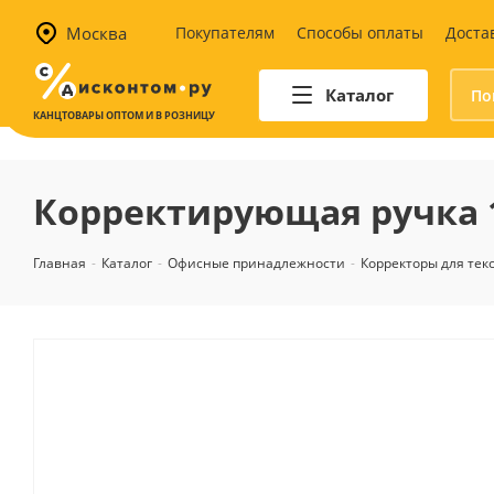
Москва
Покупателям
Способы оплаты
Доста
Каталог
КАНЦТОВАРЫ ОПТОМ И В РОЗНИЦУ
Автотовары
Аптечки и наборы для
Корректирующая ручка 1
автомобилистов
Канистры и воронки для ГСМ
Главная
-
Каталог
-
Офисные принадлежности
-
Корректоры для тек
Автомобильные аксессуары
Уход за салоном
Техника для авто
Аварийные принадлежности