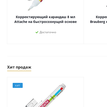
Корректирующий карандаш 8 мл
Корре
Attache на быстросохнущей основе
Brauberg
Достаточно
Хит продаж
Товары для спорта,
пикника и отдыха
Спортивные игры
Туризм и походы
ХИТ