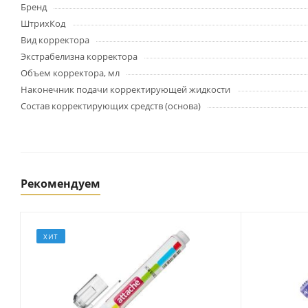
Картриджи и тонеры
Бренд
Уничтожители документов
ШтрихКод
(шредеры)
Вид корректора
Сканеры
Экстрабелизна корректора
Ламинаторы и расходные
Объем корректора, мл
материалы
Наконечник подачи корректирующей жидкости
Переплетное оборудование
Состав корректирующих средств (основа)
и материалы
Чистящие средства для
оргтехники и электроники
Светильники и настольные
лампы
Рекомендуем
Упаковка и тара
ХИТ
Пакеты
Клейкие ленты, скотч
Пленка упаковочная