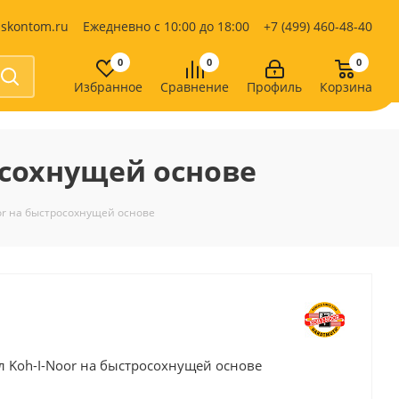
iskontom.ru
Ежедневно с 10:00 до 18:00
+7 (499) 460-48-40
0
0
0
Избранное
Сравнение
Профиль
Корзина
Продукты питания
Кондитерские изделия
осохнущей основе
Кофе, какао
Чай
е
or на быстросохнущей основе
 Koh-I-Noor на быстросохнущей основе