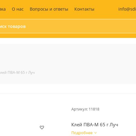
info@sd
вка
О нас
Вопросы и ответы
Контакты
Бумага и бумажные
Средства
изделия
индивидуальной
защиты (СИЗ)
Календари
Маски защитные
Бумага для офисной техники
Жилеты сигнальны
лей ПВА-М 65 г Луч
Бумага для заметок
Антисептики
Блокноты
Перчатки
Этикетки самоклеящиеся
Аптечка
Бухгалтерские книги и
бланки
Артикул:
11818
Дизайнерская бумага
Записные книжки
Клей ПВА-М 65 г Луч
Ежедневники и
еженедельники
Подробнее