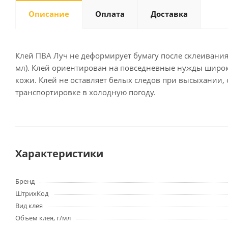
Описание
Оплата
Доставка
Письменные
принадлежности
Клей ПВА Луч не деформирует бумагу после склеивания,
мл). Клей ориентирован на повседневные нужды широко
Карандаши
кожи. Клей не оставляет белых следов при высыхании, 
Маркеры
транспортировке в холодную погоду.
Ручки
Фломастеры
Расходные материалы для
письменных
принадлежностей
Характеристики
Офисная техника
Бренд
Калькуляторы
ШтрихКод
Принтеры
Вид клея
МФУ
Объем клея, г/мл