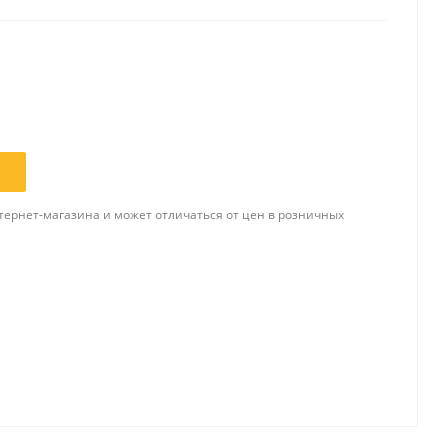
Папки и системы
архивации
Папки для хранения
документов
ста
Папки-конверты
и
Скоросшиватели
тернет-магазина и может отличаться от цен в розничных
ы,
Разделители
 для
Папки и короба архивные
Деловые папки и портфели
и
Папки адресные
Папки-планшеты
Папки-уголки
Файлы-вкладыши