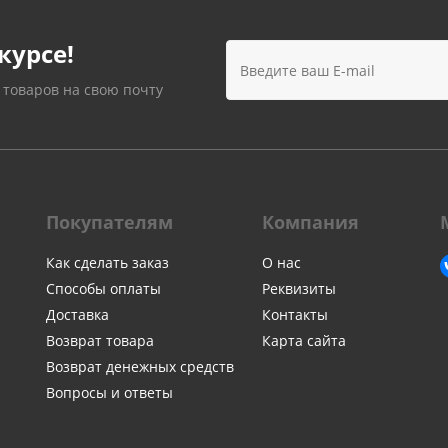
Лампочки
Электронные книги
Розетки и выключатели
Мобильные телеф
курсе!
Измерительный инструмент
Игровые приставки
аксессуары
Ручной инструмент
 товаров на свою почту
Планшеты
СКУД
Телевизоры и аксес
ТВ
Ещё
Покупателям
Компания
Как сделать заказ
О нас
Способы оплаты
Реквизиты
Доставка
Контакты
Возврат товара
Карта сайта
Возврат денежных средств
Вопросы и ответы