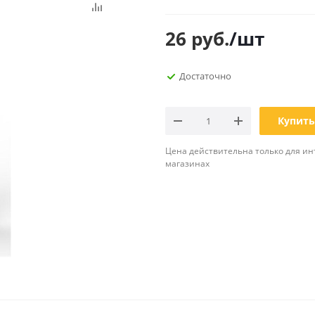
Планинги
Ещё
26
руб.
/шт
Мебель
Офисные
Достаточно
принадлежности
Мебель для ванной комнаты
Дыроколы
Аксессуары и предметы
интерьера
Корректоры для тек
Купить
Канцелярские нож
Цена действительна только для ин
Настольные набор
магазинах
подставки
Лотки и накопители
бумаг
Ящики для ключей 
комплектующие
Клей
Штемпельные
принадлежности
Кэшбоксы