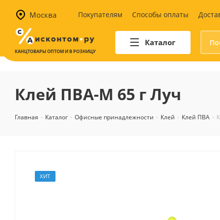
Москва
Покупателям
Способы оплаты
Доста
Каталог
КАНЦТОВАРЫ ОПТОМ И В РОЗНИЦУ
Автотовары
Аптечки и наборы для
Клей ПВА-М 65 г Луч
автомобилистов
Канистры и воронки для ГСМ
Главная
-
Каталог
-
Офисные принадлежности
-
Клей
-
Клей ПВА
-
К
Автомобильные аксессуары
Уход за салоном
Техника для авто
Аварийные принадлежности
ХИТ