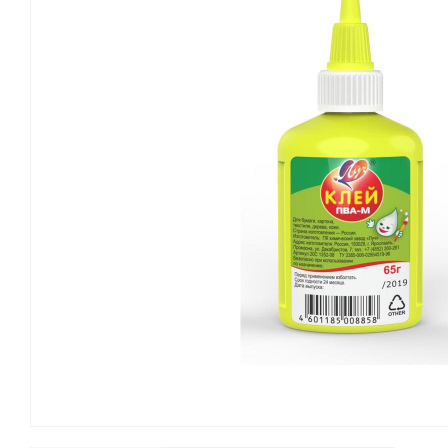
Канцелярские мелочи
Зажимы для бумаг
Лупы
Материалы для прошивки
документов
Подушки для смачивания
пальцев
Резинки универсальные
Скрепки
Диспенсеры для скрепок
Наборы канцелярских
мелочей