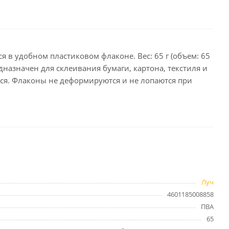
целярские
ое
Компьютерная
техника и аксессуары
 в удобном пластиковом флаконе. Вес: 65 г (объем: 65
назначен для склеивания бумаги, картона, текстиля и
тели
Компьютерные аксессуары
тся. Флаконы не деформируются и не лопаются при
 системы
Носители информации
Электротовары и освещение
и,
Периферийные устройства
Хозяйственные
Луч
товары
ника
4601185008858
Бумажные полотенца и
ПВА
салфетки
65
Инвентарь для уборки