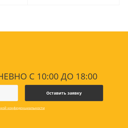
Лаки, разбавители, грунты,
масла
гравюры
Пастель, уголь
ий
Краски
Холсты
ги
Каллиграфия и графика
Кисти
Мольберты
Ещё
НО С 10:00 ДО 18:00
ектронных
йств
кой конфеденциальности
с-