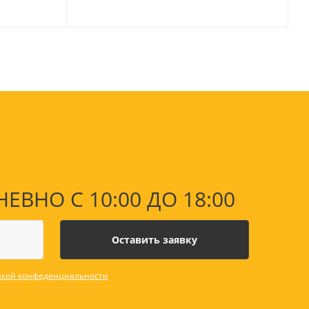
Лаки, разбавители, грунты,
масла
гравюры
Пастель, уголь
ий
Краски
Холсты
ги
Каллиграфия и графика
Кисти
Мольберты
Ещё
НО С 10:00 ДО 18:00
ектронных
йств
кой конфеденциальности
с-