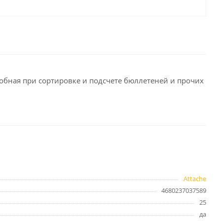
целярские
ое
Компьютерная
техника и аксессуары
тели
Компьютерные аксессуары
 системы
Носители информации
добная при сортировке и подсчете бюллетеней и прочих
Электротовары и освещение
и,
Периферийные устройства
Хозяйственные
товары
Attache
ника
4680237037589
Бумажные полотенца и
салфетки
25
Инвентарь для уборки
да