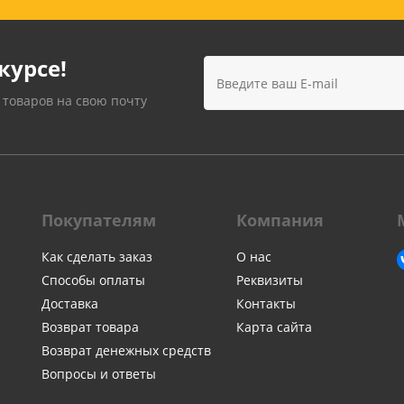
Лампочки
Электронные книги
Розетки и выключатели
Мобильные телеф
Измерительный инструмент
Игровые приставки
курсе!
аксессуары
Ручной инструмент
Планшеты
 товаров на свою почту
СКУД
Телевизоры и аксес
ТВ
Ещё
Покупателям
Компания
Как сделать заказ
О нас
Способы оплаты
Реквизиты
Доставка
Контакты
Возврат товара
Карта сайта
Возврат денежных средств
Вопросы и ответы