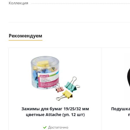
Картриджи и тонеры
Коллекция
Уничтожители документов
(шредеры)
Сканеры
Ламинаторы и расходные
материалы
Рекомендуем
Переплетное оборудование
и материалы
Чистящие средства для
оргтехники и электроники
Светильники и настольные
лампы
Упаковка и тара
Пакеты
Зажимы для бумаг 19/25/32 мм
Подушка
Клейкие ленты, скотч
цветные Attache (уп. 12 шт)
Пленка упаковочная
Достаточно