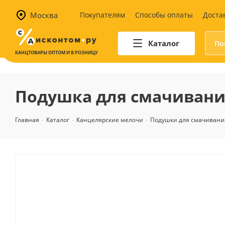
Москва
Покупателям
Способы оплаты
Доста
Каталог
КАНЦТОВАРЫ ОПТОМ И В РОЗНИЦУ
Автотовары
Аптечки и наборы для
Подушка для смачивания 
автомобилистов
Канистры и воронки для ГСМ
Главная
-
Каталог
-
Канцелярские мелочи
-
Подушки для смачивани
Автомобильные аксессуары
Уход за салоном
Техника для авто
Аварийные принадлежности