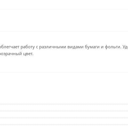
Клейкие ленты кан
Ещё
Подарки и сувениры
Демонстрационн
оборудование
Подарки бизнес-партнерам
Бейджи и их держа
Грамоты, дипломы,
благодарности
Демонстрационные
г облегчает работу с различными видами бумаги и фольги. У
Организация праздника
Доски и аксессуары
розрачный цвет.
Декор интерьера
Подставки, табличк
буклетницы
Подарочная упаковка
Сувениры
Зонты
Товары для школы
Бытовая техника
Цветная бумага и картон
Климатическая тех
Тетради
Техника для дома
Принадлежности для
черчения