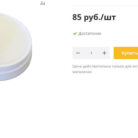
Планинги
Ещё
85
руб.
/шт
Мебель
Офисные
Достаточно
принадлежности
Мебель для ванной комнаты
Дыроколы
Аксессуары и предметы
интерьера
Корректоры для тек
Купить
Канцелярские нож
Цена действительна только для ин
Настольные набор
магазинах
подставки
Лотки и накопители
бумаг
Ящики для ключей 
комплектующие
Клей
Штемпельные
принадлежности
Кэшбоксы