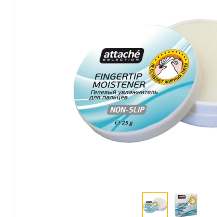
Канцелярские мелочи
Зажимы для бумаг
Лупы
Материалы для прошивки
документов
Подушки для смачивания
пальцев
Резинки универсальные
Скрепки
Диспенсеры для скрепок
Наборы канцелярских
мелочей