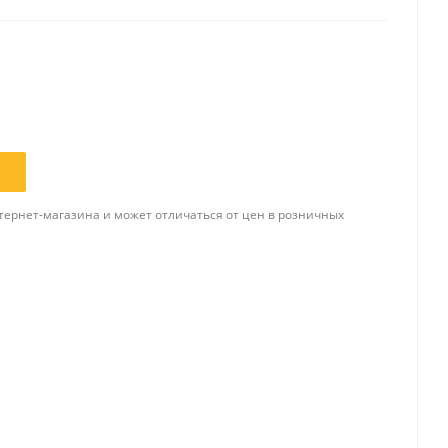
Папки и системы
архивации
Папки для хранения
документов
ста
Папки-конверты
и
Скоросшиватели
тернет-магазина и может отличаться от цен в розничных
ы,
Разделители
 для
Папки и короба архивные
Деловые папки и портфели
и
Папки адресные
Папки-планшеты
Папки-уголки
Файлы-вкладыши