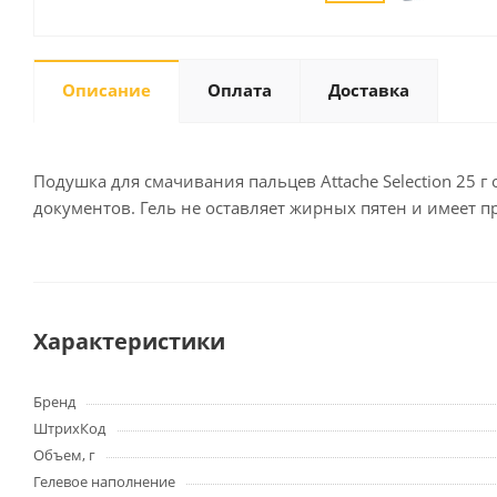
Описание
Оплата
Доставка
Письменные
принадлежности
Карандаши
Маркеры
Подушка для смачивания пальцев Attache Selection 25 
Ручки
документов. Гель не оставляет жирных пятен и имеет п
Фломастеры
Расходные материалы для
письменных
принадлежностей
Характеристики
Офисная техника
Бренд
Калькуляторы
ШтрихКод
Принтеры
Объем, г
МФУ
Гелевое наполнение