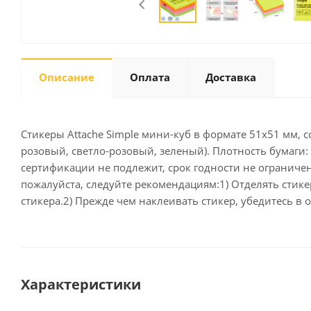
Письменные
принадлежности
Описание
Оплата
Доставка
Карандаши
Маркеры
Ручки
Стикеры Attache Simple мини-куб в формате 51x51 мм, с
Фломастеры
розовый, светло-розовый, зеленый). Плотность бумаги: 
Расходные материалы для
сертификации не подлежит, срок годности не ограничен
письменных
пожалуйста, следуйте рекомендациям:1) Отделять стик
принадлежностей
стикера.2) Прежде чем наклеивать стикер, убедитесь в
Офисная техника
Калькуляторы
Принтеры
Характеристики
МФУ