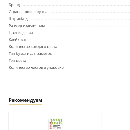
Картриджи и тонеры
Бренд
Уничтожители документов
Страна производства
(шредеры)
ШтрихКод
Сканеры
Размер изделия, мм
Ламинаторы и расходные
Цвет изделия
материалы
Клейкость
Переплетное оборудование
и материалы
Количество каждого цвета
Тип бумаги для заметок
Чистящие средства для
оргтехники и электроники
Тон цвета
Светильники и настольные
Количество листов в упаковке
лампы
Упаковка и тара
Рекомендуем
Пакеты
Клейкие ленты, скотч
Пленка упаковочная