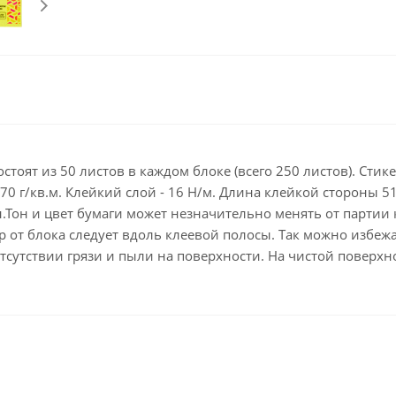
Клейкие ленты кан
Ещё
Подарки и сувениры
Демонстрационн
оборудование
Подарки бизнес-партнерам
Бейджи и их держа
Грамоты, дипломы,
благодарности
Демонстрационные
Организация праздника
Доски и аксессуары
остоят из 50 листов в каждом блоке (всего 250 листов). Ст
Декор интерьера
Подставки, табличк
70 г/кв.м. Клейкий слой - 16 Н/м. Длина клейкой стороны 5
буклетницы
Подарочная упаковка
.Тон и цвет бумаги может незначительно менять от партии 
Сувениры
ер от блока следует вдоль клеевой полосы. Так можно избе
 отсутствии грязи и пыли на поверхности. На чистой поверх
Зонты
Товары для школы
Бытовая техника
Цветная бумага и картон
Климатическая тех
Тетради
Техника для дома
Принадлежности для
черчения