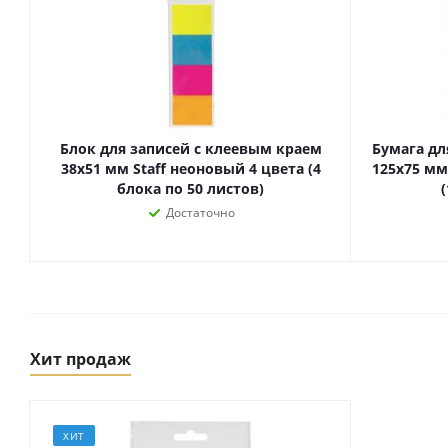
Блок для записей с клеевым краем
Бумага дл
38х51 мм Staff неоновый 4 цвета (4
125х75 мм
блока по 50 листов)
(
Достаточно
Товары для спорта,
пикника и отдыха
Спортивные игры
Туризм и походы
Хит продаж
ХИТ