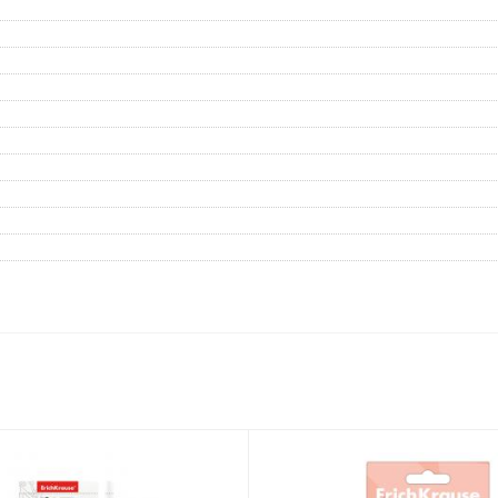
Дневники
Мел
Папки для тетрадей и уроков
труда
Аксессуары для тетрадей,
книг и учебников
Глобусы и карты
Инструменты и аксессуары
для труда и творчества
Книги, пособия, журналы,
методическая литература
Ещё
Красота, гигиена
Товары для хобби
творчества
Уход за лицом
Развивающие игру
Уход за одеждой и обувью
книги
Гигиенические изделия
Алмазная мозайка
Косметические подарочные
Лепка и скульптура