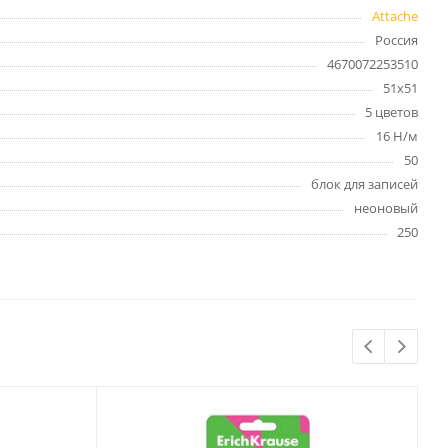
Бытовая химия
Attache
Одноразовая посуда
Россия
Тряпки, салфетки, губки
4670072253510
51х51
Туалетная бумага
5 цветов
Инвентарь и средства для
окон
16 Н/м
Мешки и емкости для мусора
50
блок для записей
неоновый
250
 и
Товары для
художников
шки и
Бумага для рисования,
графики и эскизов
Инструменты для живописи
Мелки восковые