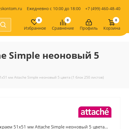
iskontom.ru
Ежедневно с 10:00 до 18:00
+7 (499) 460-48-40
0
0
0
Избранное
Сравнение
Профиль
Корзина
Продукты питания
Кондитерские изделия
he Simple неоновый 5
Кофе, какао
Чай
е
х51 мм Attache Simple неоновый 5 цвета (1 блок 250 листов)
краем 51х51 мм Attache Simple неоновый 5 цвета...