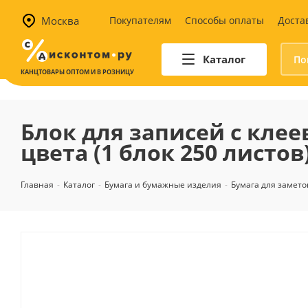
Москва
Покупателям
Способы оплаты
Доста
Каталог
КАНЦТОВАРЫ ОПТОМ И В РОЗНИЦУ
Автотовары
Аптечки и наборы для
Блок для записей с клее
автомобилистов
цвета (1 блок 250 листов
Канистры и воронки для ГСМ
Автомобильные аксессуары
Главная
-
Каталог
-
Бумага и бумажные изделия
-
Бумага для замето
Уход за салоном
Техника для авто
Аварийные принадлежности