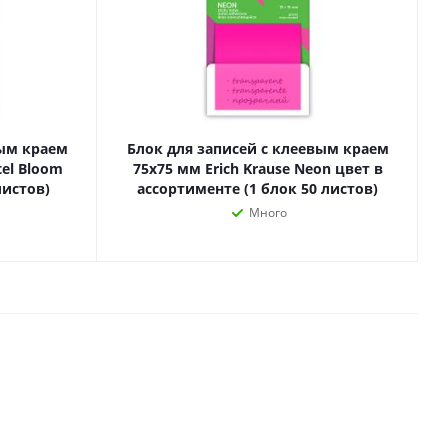
Лаки, разбавители, грунты,
масла
гравюры
Пастель, уголь
ий
Краски
Холсты
ги
Каллиграфия и графика
вым краем
Блок для записей с клеевым краем
tel Bloom
75х75 мм Erich Krause Neon цвет в
Кисти
листов)
ассортименте (1 блок 50 листов)
Мольберты
Много
Ещё
ектронных
йств
с-