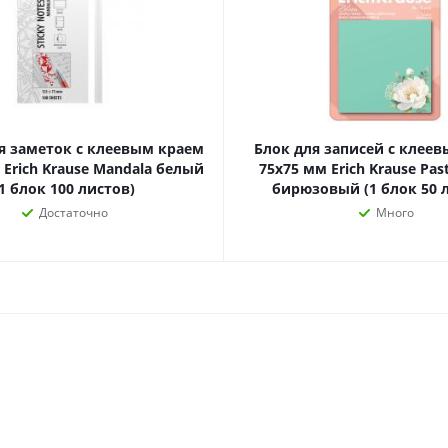
наборы
Нумизматика
Уход за волосами
Роспись, фрески, 
Уход за телом
Создание аппликац
Рукоделие
Творчество из бума
я заметок с клеевым краем
Блок для записей с клее
 Erich Krause Mandala белый
75х75 мм Erich Krause Pas
1 блок 100 листов)
бирюзовый (1 блок 50 
Достаточно
Много
Электрика и
Электроника
инструменты
Аудиотехника
Силовое оборудование
Аксессуары для эл
Электромонтажные
и мобильных устро
материалы
Смартфоны
Фонари
Смарт-часы и фитне
Источники питания
браслеты