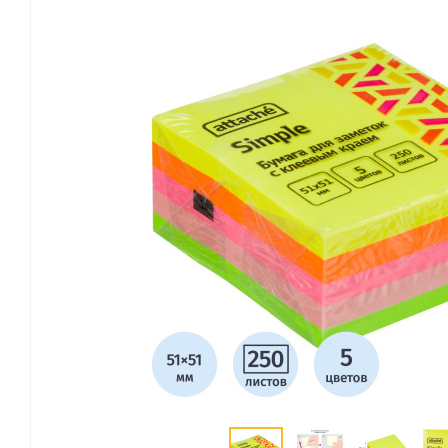
Канцелярские мелочи
Зажимы для бумаг
Лупы
Материалы для прошивки
документов
Подушки для смачивания
пальцев
Резинки универсальные
Скрепки
Диспенсеры для скрепок
Наборы канцелярских
мелочей