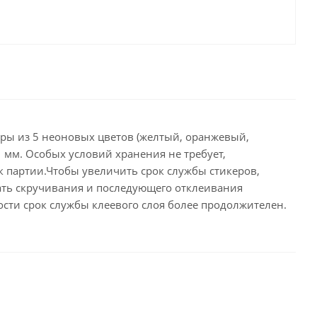
целярские
ое
Компьютерная
техника и аксессуары
тели
Компьютерные аксессуары
 системы
Носители информации
Электротовары и освещение
икеры из 5 неоновых цветов (желтый, оранжевый,
и,
Периферийные устройства
1 мм. Особых условий хранения не требует,
к партии.Чтобы увеличить срок службы стикеров,
жать скручивания и последующего отклеивания
ности срок службы клеевого слоя более продолжителен.
Хозяйственные
товары
ника
Бумажные полотенца и
салфетки
Инвентарь для уборки