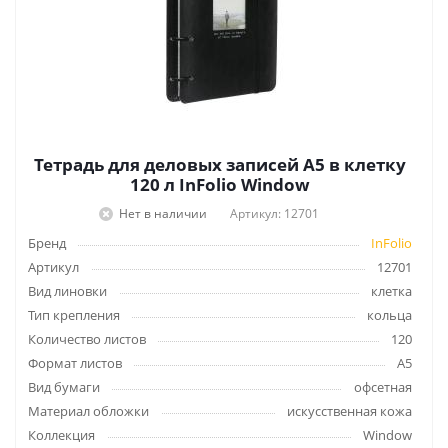
Тетрадь для деловых записей А5 в клетку
120 л InFolio Window
Нет в наличии
Артикул: 12701
Бренд
InFolio
Артикул
12701
Вид линовки
клетка
Тип крепления
кольца
Количество листов
120
Формат листов
А5
Вид бумаги
офсетная
Материал обложки
искусственная кожа
Коллекция
Window