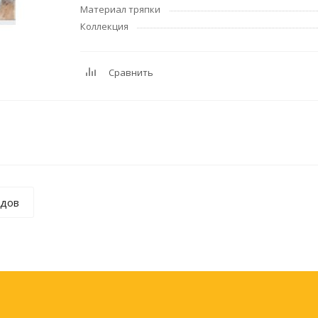
черчения
Материал тряпки
Дневники
Коллекция
Мел
Папки для тетрадей и
Сравнить
уроков труда
Аксессуары для тетрадей,
книг и учебников
Глобусы и карты
Инструменты и аксессуары
для труда и творчества
Книги, пособия, журналы,
методическая литература
ндов
Ещё
Красота, гигиена
Товары для хобб
творчества
Уход за лицом
Развивающие игру
Уход за одеждой и обувью
книги
Гигиенические изделия
Алмазная мозайка