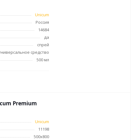
Unicum
Россия
14684
ное
Компьютерная
да
техника и аксессуары
спрей
тели
Компьютерные аксессуары
универсальное средство
 системы
Носители информации
500 мл
ы
Электротовары и
освещение
ки,
Периферийные устройства
icum Premium
Хозяйственные
товары
хника
Unicum
Бумажные полотенца и
11198
салфетки
500х800