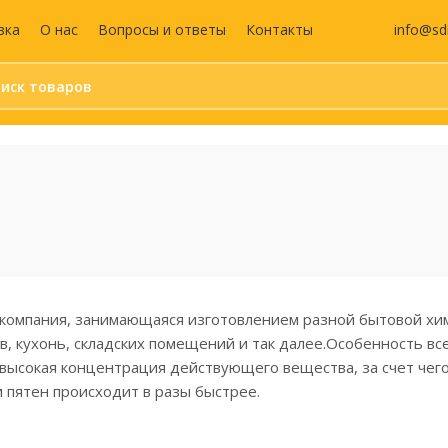
info@sd
вка
О нас
Вопросы и ответы
Контакты
Бумага и бумажные
Средства
изделия
индивидуальной
защиты (СИЗ)
Календари
Маски защитные
Бумага для офисной техники
Жилеты сигнальны
Бумага для заметок
Антисептики
Блокноты
Перчатки
Этикетки самоклеящиеся
Аптечка
 компания, занимающаяся изготовлением разной бытовой хи
Бухгалтерские книги и
бланки
в, кухонь, складских помещений и так далее.Особенность вс
Дизайнерская бумага
высокая концентрация действующего вещества, за счет чег
 пятен происходит в разы быстрее.
Записные книжки
Ежедневники и
еженедельники