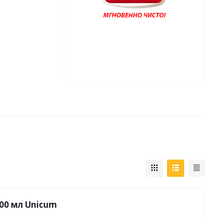
Папки и системы
архивации
Папки для хранения
документов
кста
Папки-конверты
и
Скоросшиватели
ы,
Разделители
и для
Папки и короба архивные
Деловые папки и портфели
и
Папки адресные
Папки-планшеты
Папки-уголки
Файлы-вкладыши
00 мл Unicum