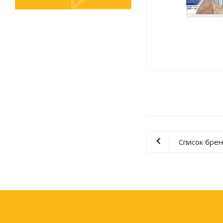
Картриджи и тонеры
Уничтожители документов
(шредеры)
Сканеры
Ламинаторы и расходные
материалы
Переплетное оборудование
и материалы
Чистящие средства для
оргтехники и электроники
Светильники и настольные
лампы
Список бре
Упаковка и тара
Пакеты
Клейкие ленты, скотч
Пленка упаковочная