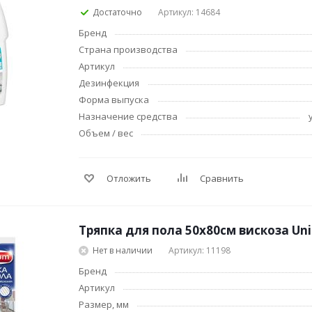
Клейкие ленты
Достаточно
Артикул: 14684
канцелярские
Бренд
Ещё
Страна производства
Артикул
Подарки и сувениры
Демонстрацион
Дезинфекция
оборудование
Подарки бизнес-партнерам
Форма выпуска
Бейджи и их держа
Грамоты, дипломы,
Назначение средства
благодарности
Демонстрационные
Объем / вес
Организация праздника
Доски и аксессуар
Декор интерьера
Подставки, таблич
буклетницы
Подарочная упаковка
Отложить
Сравнить
Сувениры
Зонты
Тряпка для пола 50х80см вискоза Un
Нет в наличии
Артикул: 11198
Товары для школы
Бытовая техника
Цветная бумага и картон
Климатическая те
Бренд
Артикул
Тетради
Техника для дома
Размер, мм
Принадлежности для