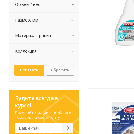
Объем / вес
Размер, мм
Письменные
Материал тряпки
принадлежности
Карандаши
Коллекция
Маркеры
Ручки
Фломастеры
Сбросить
Расходные материалы для
письменных
принадлежностей
Будьте всегда в
курсе!
Офисная техника
Получайте акции и подборки
Калькуляторы
товаров на свою почту
Принтеры
МФУ