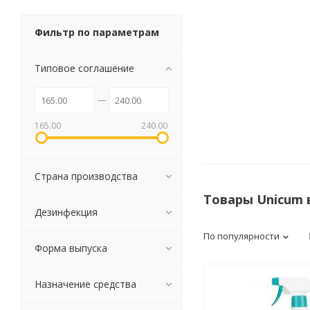
Фильтр по параметрам
Типовое соглашение
Канцелярские
мелочи
Зажимы для бумаг
Лупы
165.00
240.00
Материалы для прошивки
документов
Подушки для смачивания
Страна производства
пальцев
Резинки универсальные
Товары Unicum 
Дезинфекция
Скрепки
Диспенсеры для скрепок
По популярности
Форма выпуска
Наборы канцелярских
мелочей
Назначение средства