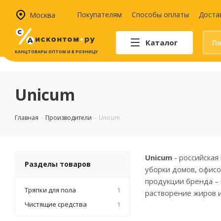
Москва
Покупателям
Способы оплаты
Доста
Каталог
КАНЦТОВАРЫ ОПТОМ И В РОЗНИЦУ
Автотовары
Аптечки и наборы для
Unicum
автомобилистов
Канистры и воронки для ГСМ
Главная
-
Производители
-
Unicum
Автомобильные аксессуары
Уход за салоном
Техника для авто
Unicum
- российская
Аварийные принадлежности
Разделы товаров
уборки домов, офисо
продукции бренда – 
Тряпки для пола
1
растворение жиров и
Чистящие средства
1