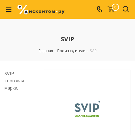
0
SVIP
Главная
-
Производители
-
SVIP
SVIP –
торговая
марка,