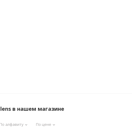
Планинги
Ещё
Мебель
Офисные
принадлежности
Мебель для ванной комнаты
Дыроколы
Аксессуары и предметы
интерьера
Корректоры для те
Канцелярские нож
Настольные набор
подставки
Лотки и накопител
бумаг
Ящики для ключей 
комплектующие
Клей
alens в нашем магазине
Штемпельные
принадлежности
По алфавиту
По цене
Кэшбоксы