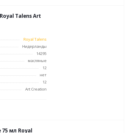
oyal Talens Art
Royal Talens
Нидерланды
14295
масляные
12
нет
12
Art Creation
 75 мл Royal