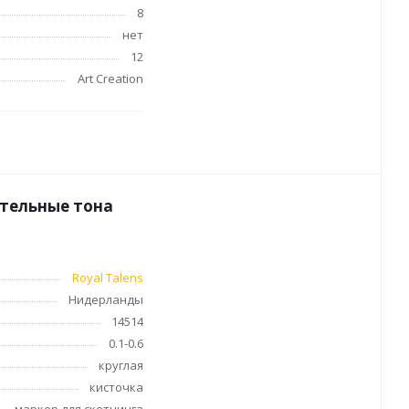
8
нет
и
12
оны
Art Creation
 и
ссуары
стельные тона
Royal Talens
Нидерланды
14514
0.1-0.6
круглая
кисточка