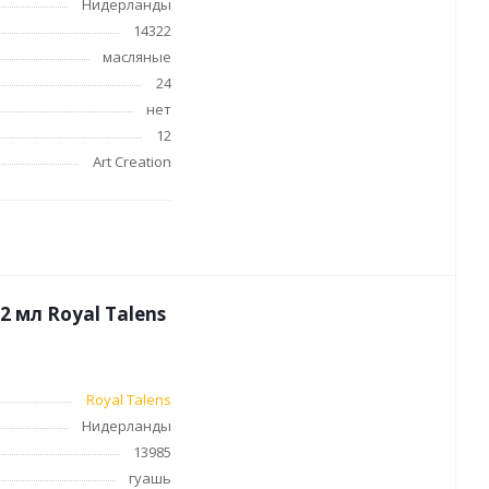
Нидерланды
а
Мелки восковые
14322
Лаки, разбавители, грунты,
масляные
масла
гравюры
24
Пастель, уголь
ций
нет
Краски
12
Холсты
аги
Art Creation
Каллиграфия и графика
Кисти
Мольберты
Ещё
 мл Royal Talens
Royal Talens
бильных
Нидерланды
13985
гуашь
ес-