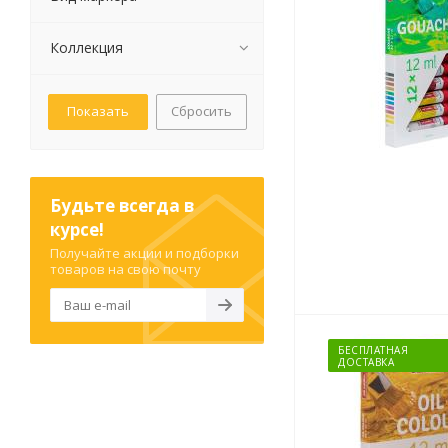
Картриджи и тонеры
Уничтожители документов
Коллекция
(шредеры)
Сканеры
Сбросить
Ламинаторы и расходные
материалы
Переплетное оборудование
и материалы
Чистящие средства для
Будьте всегда в
оргтехники и электроники
курсе!
Светильники и настольные
Получайте акции и подборки
лампы
товаров на свою почту
Упаковка и тара
БЕСПЛАТНАЯ
ДОСТАВКА
Пакеты
Клейкие ленты, скотч
Пленка упаковочная