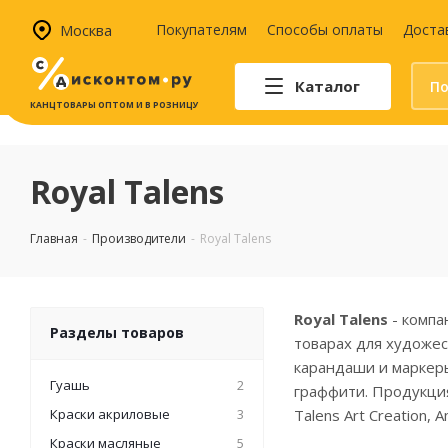
Москва
Покупателям
Способы оплаты
Доста
Каталог
КАНЦТОВАРЫ ОПТОМ И В РОЗНИЦУ
Автотовары
Аптечки и наборы для
Royal Talens
автомобилистов
Канистры и воронки для ГСМ
Главная
-
Производители
-
Royal Talens
Автомобильные аксессуары
Уход за салоном
Техника для авто
Royal Talens
- компа
Аварийные принадлежности
Разделы товаров
товарах для художес
карандаши и маркеры
Гуашь
2
граффити. Продукция
Краски акриловые
3
Talens Art Creation, A
Краски масляные
5