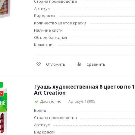
Страна производства
Косметические подарочные
Лепка и скульптур
наборы
Артикул
Нумизматика
Уход за волосами
Вид красок
Роспись, фрески, 
Количество цветов краски
Уход за телом
Создание апплика
Наличие кисти
Рукоделие
Объем банки, мл
Творчество из бум
Коллекция
Отложить
Сравнить
Гуашь художественная 8 цветов по 12
Электрика и
Электроника
Art Creation
инструменты
Аудиотехника
Достаточно
Артикул: 13985
Силовое оборудование
Аксессуары для
Бренд
Электромонтажные
электронных и мо
Страна производства
материалы
устройств
Артикул
Фонари
Смартфоны
Вид красок
Источники питания
Смарт-часы и фитн