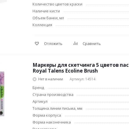
Количество цветов краски
браслеты
Лампочки
Наличие кисти
Электронные книг
Розетки и выключатели
Объем банки, мл
Мобильные телеф
Измерительный инструмент
Коллекция
Игровые приставки
Ручной инструмент
аксессуары
Планшеты
Отложить
Сравнить
СКУД
Телевизоры и аксе
для ТВ
Маркеры для скетчинга 5 цветов па
Ещё
Royal Talens Ecoline Brush
Нет в наличии
Артикул: 14514
Бренд
Страна производства
Артикул
Толщина линии письма, мм
Форма корпуса
Форма наконечника