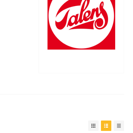
Папки и системы
архивации
Папки для хранения
документов
кста
Папки-конверты
и
Скоросшиватели
ы,
Разделители
и для
Папки и короба архивные
Деловые папки и портфели
и
Папки адресные
Папки-планшеты
Папки-уголки
Файлы-вкладыши