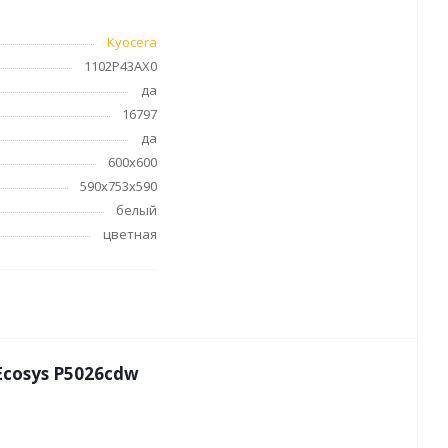
Kyocera
1102P43AX0
да
16797
да
600х600
590х753х590
белый
цветная
Ecosys P5026cdw