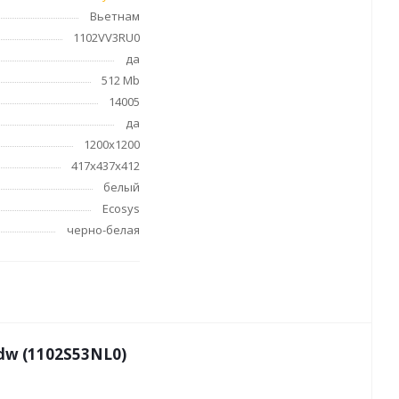
а
Мелки восковые
Вьетнам
1102VV3RU0
Лаки, разбавители, грунты,
масла
да
гравюры
Пастель, уголь
512 Mb
ций
Краски
14005
да
Холсты
аги
1200х1200
Каллиграфия и графика
417х437х412
Кисти
белый
Мольберты
Ecosys
Ещё
черно-белая
бильных
dw (1102S53NL0)
ес-