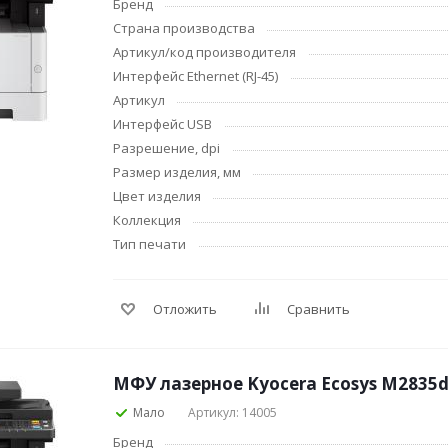
Бренд
черчения
Страна производства
Дневники
Артикул/код производителя
Мел
Интерфейс Ethernet (RJ-45)
Папки для тетрадей и
Артикул
уроков труда
Интерфейс USB
Аксессуары для тетрадей,
Разрешение, dpi
книг и учебников
Размер изделия, мм
Глобусы и карты
Цвет изделия
Инструменты и аксессуары
Коллекция
для труда и творчества
Тип печати
Книги, пособия, журналы,
методическая литература
Ещё
Отложить
Сравнить
Красота, гигиена
Товары для хобб
творчества
Уход за лицом
МФУ лазерное Kyocera Ecosys M2835
Развивающие игру
Уход за одеждой и обувью
Мало
Артикул: 14005
книги
Гигиенические изделия
Алмазная мозайка
Бренд