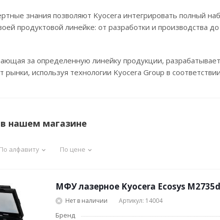
Планинги
ертные знания позволяют Kyocera интегрировать полный на
Ещё
воей продуктовой линейке: от разработки и производства до
Мебель
Офисные
принадлежности
ечающая за определенную линейку продукции, разрабатывае
Мебель для ванной комнаты
Дыроколы
т рынки, используя технологии Kyocera Group в соответств
Аксессуары и предметы
интерьера
Корректоры для те
Канцелярские нож
Настольные набор
подставки
 в нашем магазине
Лотки и накопител
бумаг
По алфавиту
По цене
Ящики для ключей 
комплектующие
Клей
МФУ лазерное Kyocera Ecosys M2735d
Штемпельные
принадлежности
Нет в наличии
Артикул: 14004
Кэшбоксы
Бренд