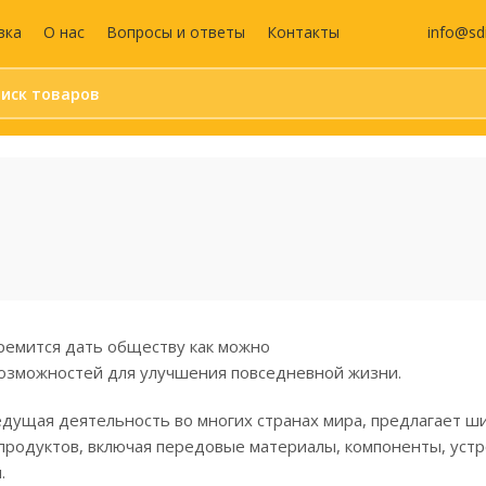
info@sd
вка
О нас
Вопросы и ответы
Контакты
Бумага и бумажные
Средства
изделия
индивидуальной
защиты (СИЗ)
Календари
Маски защитные
Бумага для офисной техники
Жилеты сигнальны
Бумага для заметок
Антисептики
Блокноты
Перчатки
Этикетки самоклеящиеся
Аптечка
ремится дать обществу как можно
Бухгалтерские книги и
бланки
озможностей для улучшения повседневной жизни.
Дизайнерская бумага
едущая деятельность во многих странах мира, предлагает ш
Записные книжки
 продуктов, включая передовые материалы, компоненты, устр
Ежедневники и
.
еженедельники