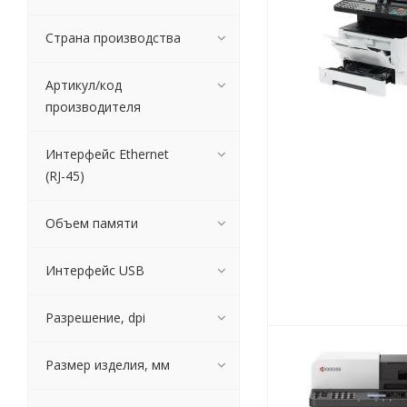
Страна производства
Артикул/код
Письменные
производителя
принадлежности
Карандаши
Интерфейс Ethernet
Маркеры
(RJ-45)
Ручки
Фломастеры
Объем памяти
Расходные материалы для
письменных
принадлежностей
Интерфейс USB
Разрешение, dpi
Офисная техника
Калькуляторы
Размер изделия, мм
Принтеры
МФУ