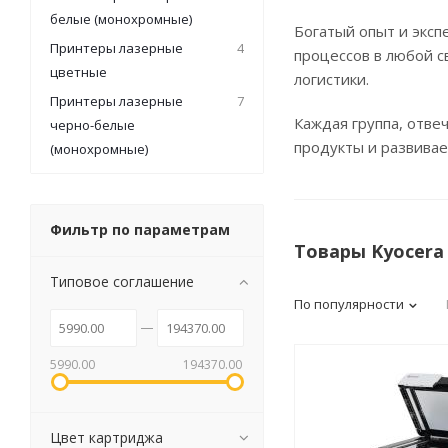
белые (монохромные)
Богатый опыт и эксп
Принтеры лазерные
4
процессов в любой с
цветные
логистики.
Канцелярские
Принтеры лазерные
7
мелочи
Каждая группа, отв
черно-белые
Зажимы для бумаг
продукты и развивае
(монохромные)
Лупы
Материалы для прошивки
документов
Фильтр по параметрам
Подушки для смачивания
Товары Kyocera
пальцев
Типовое соглашение
Резинки универсальные
По популярности
Скрепки
Диспенсеры для скрепок
Наборы канцелярских
5990.00
194370.00
мелочей
Цвет картриджа