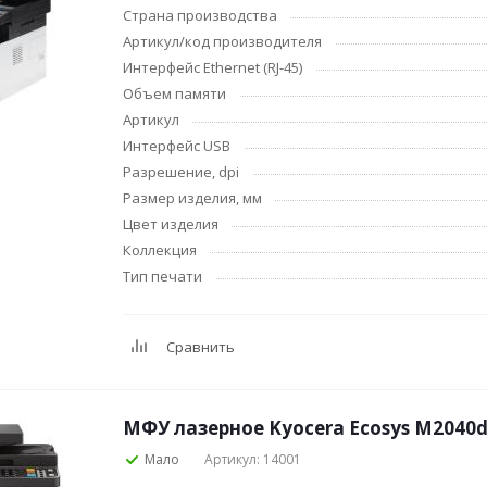
Клейкие ленты
Страна производства
канцелярские
Артикул/код производителя
Ещё
Интерфейс Ethernet (RJ-45)
Объем памяти
Подарки и сувениры
Демонстрацион
Артикул
оборудование
Подарки бизнес-партнерам
Интерфейс USB
Бейджи и их держа
Разрешение, dpi
Грамоты, дипломы,
благодарности
Демонстрационные
Размер изделия, мм
Организация праздника
Доски и аксессуар
Цвет изделия
Декор интерьера
Подставки, таблич
Коллекция
буклетницы
Тип печати
Подарочная упаковка
Сувениры
Зонты
Сравнить
Товары для школы
Бытовая техника
Цветная бумага и картон
Климатическая те
МФУ лазерное Kyocera Ecosys M2040d
Тетради
Техника для дома
Мало
Артикул: 14001
Принадлежности для