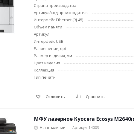
Косметические подарочные
Лепка и скульптур
Страна производства
наборы
Артикул/код производителя
Нумизматика
Уход за волосами
Интерфейс Ethernet (RJ-45)
Роспись, фрески, 
Уход за телом
Объем памяти
Создание апплика
Артикул
Рукоделие
Интерфейс USB
Творчество из бум
Разрешение, dpi
Размер изделия, мм
Цвет изделия
Коллекция
Тип печати
Электрика и
Электроника
инструменты
Отложить
Сравнить
Аудиотехника
Силовое оборудование
Аксессуары для
Электромонтажные
электронных и мо
материалы
устройств
МФУ лазерное Kyocera Ecosys M2640i
Фонари
Смартфоны
Нет в наличии
Артикул: 14003
Источники питания
Смарт-часы и фитн