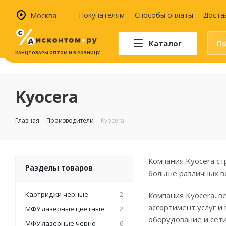
Москва
Покупателям
Способы оплаты
Доста
Каталог
КАНЦТОВАРЫ ОПТОМ И В РОЗНИЦУ
Автотовары
Аптечки и наборы для
Kyocera
автомобилистов
Канистры и воронки для ГСМ
Главная
-
Производители
-
Kyocera
Автомобильные аксессуары
Уход за салоном
Техника для авто
Компания Kyocera ст
Аварийные принадлежности
Разделы товаров
больше различных в
Картриджи черные
2
Компания Kyocera, в
ассортимент услуг и
МФУ лазерные цветные
2
оборудование и сети
МФУ лазерные черно-
6