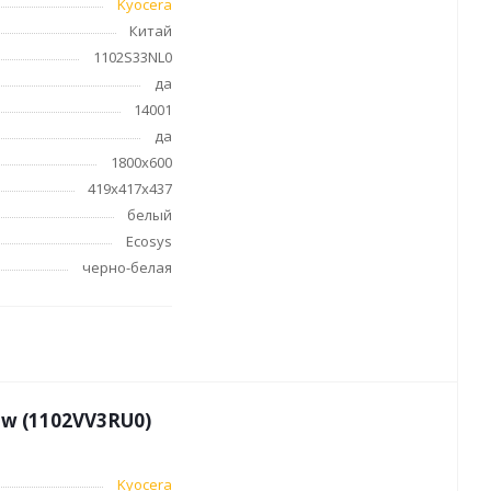
Инвентарь для уборки
Kyocera
Китай
Бытовая химия
1102S33NL0
Одноразовая посуда
да
Тряпки, салфетки, губки
14001
Туалетная бумага
да
Инвентарь и средства для
1800х600
окон
419х417х437
Мешки и емкости для мусора
белый
Ecosys
черно-белая
и и
Товары для
художников
dw (1102VV3RU0)
шки и
Бумага для рисования,
графики и эскизов
Инструменты для живописи
Kyocera