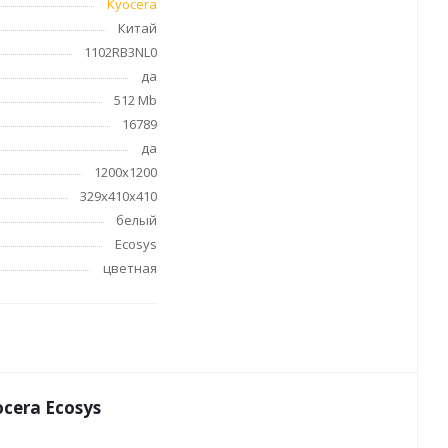
Kyocera
Китай
1102RB3NL0
да
512 Mb
16789
да
1200x1200
329х410х410
белый
Ecosys
цветная
era Ecosys