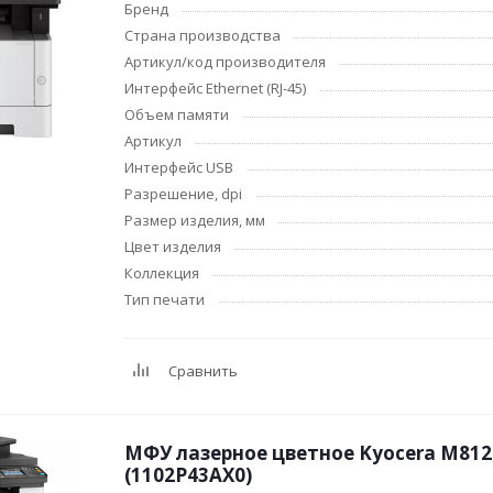
Бренд
браслеты
Лампочки
Страна производства
Электронные книг
Розетки и выключатели
Артикул/код производителя
Мобильные телеф
Измерительный инструмент
Интерфейс Ethernet (RJ-45)
Игровые приставки
Ручной инструмент
Объем памяти
аксессуары
Артикул
Планшеты
Интерфейс USB
СКУД
Разрешение, dpi
Телевизоры и аксе
Размер изделия, мм
для ТВ
Цвет изделия
Ещё
Коллекция
Тип печати
Сравнить
МФУ лазерное цветное Kyocera M812
(1102P43AX0)