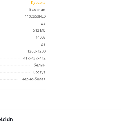
Kyocera
Вьетнам
и
1102S53NL0
оны
да
 и
512 Mb
14003
да
1200х1200
ссуары
417х437х412
белый
Ecosys
черно-белая
4cidn