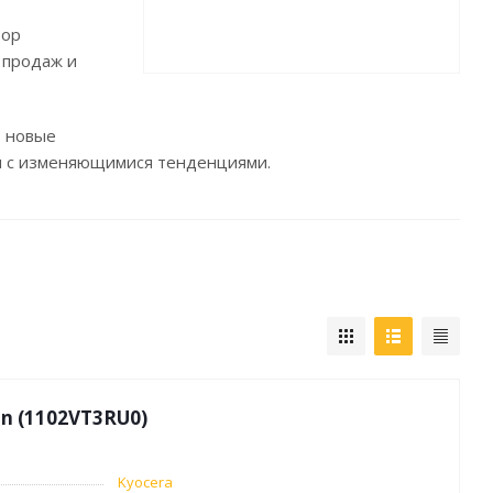
бор
 продаж и
Папки и системы
архивации
т новые
Папки для хранения
ии с изменяющимися тенденциями.
документов
кста
Папки-конверты
и
Скоросшиватели
ы,
Разделители
и для
Папки и короба архивные
Деловые папки и портфели
и
Папки адресные
Папки-планшеты
Папки-уголки
n (1102VT3RU0)
Файлы-вкладыши
Kyocera