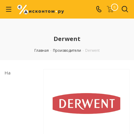
0
Derwent
Главная
-
Производители
-
Derwent
На