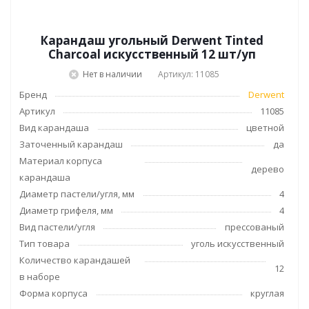
Карандаш угольный Derwent Tinted
Charcoal искусственный 12 шт/уп
Нет в наличии
Артикул: 11085
Бренд
Derwent
Артикул
11085
Вид карандаша
цветной
Заточенный карандаш
да
Материал корпуса
дерево
карандаша
Диаметр пастели/угля, мм
4
Диаметр грифеля, мм
4
Вид пастели/угля
прессованый
Тип товара
уголь искусственный
Количество карандашей
12
в наборе
Форма корпуса
круглая