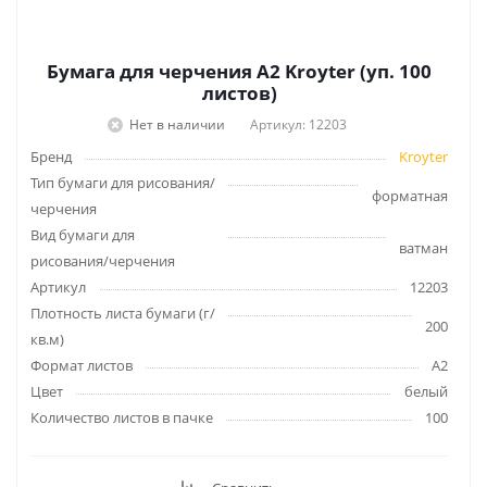
Бумага для черчения А2 Kroyter (уп. 100
листов)
Нет в наличии
Артикул: 12203
Бренд
Kroyter
Тип бумаги для рисования/
форматная
черчения
Вид бумаги для
ватман
рисования/черчения
Артикул
12203
Плотность листа бумаги (г/
200
кв.м)
Формат листов
А2
Цвет
белый
Количество листов в пачке
100