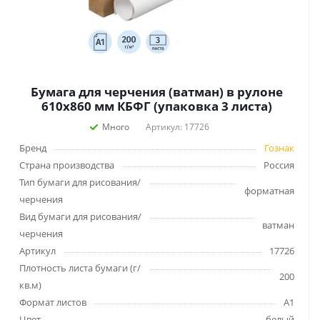
Бумага для черчения (ватман) в рулоне
610х860 мм КБФГ (упаковка 3 листа)
Много
Артикул: 17726
Бренд
Гознак
Страна производства
Россия
Тип бумаги для рисования/
форматная
черчения
Вид бумаги для рисования/
ватман
черчения
Артикул
17726
Плотность листа бумаги (г/
200
кв.м)
Формат листов
А1
Цвет
белый