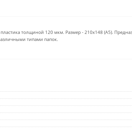
Клейкие ленты кан
Ещё
Подарки и сувениры
Демонстрационн
оборудование
 пластика толщиной 120 мкм. Размер - 210х148 (А5). Предн
Подарки бизнес-партнерам
различными типами папок.
Бейджи и их держа
Грамоты, дипломы,
благодарности
Демонстрационные
Организация праздника
Доски и аксессуары
Декор интерьера
Подставки, табличк
буклетницы
Подарочная упаковка
Сувениры
Зонты
Товары для школы
Бытовая техника
Цветная бумага и картон
Климатическая тех
Тетради
Техника для дома
Принадлежности для
черчения