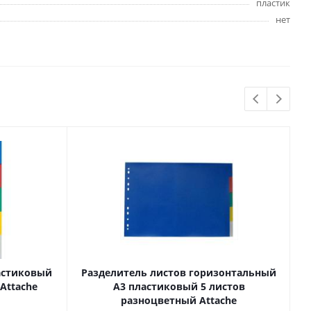
пластик
Бытовая химия
нет
Одноразовая посуда
Тряпки, салфетки, губки
Туалетная бумага
Инвентарь и средства для
окон
Мешки и емкости для мусора
 и
Товары для
художников
шки и
Бумага для рисования,
астиковый
Разделитель листов горизонтальный
графики и эскизов
Attache
А3 пластиковый 5 листов
Инструменты для живописи
разноцветный Attache
Мелки восковые