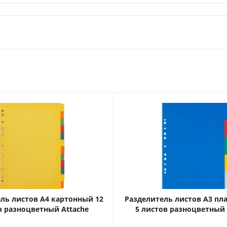
Дневники
Мел
Папки для тетрадей и уроков
труда
Аксессуары для тетрадей,
книг и учебников
Глобусы и карты
Инструменты и аксессуары
для труда и творчества
Книги, пособия, журналы,
методическая литература
Ещё
Красота, гигиена
Товары для хобби
творчества
Уход за лицом
Развивающие игру
Уход за одеждой и обувью
ль листов А4 картонный 12
Разделитель листов А3 пл
книги
Гигиенические изделия
в разноцветный Attache
5 листов разноцветный 
Алмазная мозайка
Косметические подарочные
Лепка и скульптура