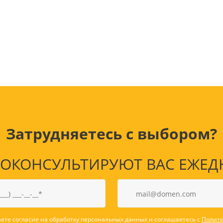
Лампочки
Электронные книги
Розетки и выключатели
Мобильные телеф
Измерительный инструмент
Игровые приставки
аксессуары
Ручной инструмент
Планшеты
СКУД
Телевизоры и аксес
ТВ
Ещё
Затрудняетесь с выбором?
КОНСУЛЬТИРУЮТ ВАС ЕЖЕДНЕВ
ете согласие на обработку персональных данных и соглашаетесь с
Полити