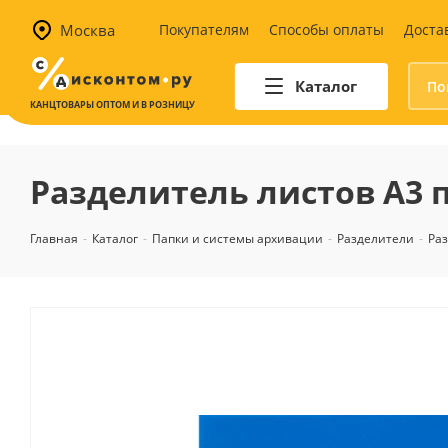
Москва
Покупателям
Способы оплаты
Доста
Каталог
КАНЦТОВАРЫ ОПТОМ И В РОЗНИЦУ
Автотовары
Аптечки и наборы для
Разделитель листов А3 
автомобилистов
Канистры и воронки для ГСМ
Главная
-
Каталог
-
Папки и системы архивации
-
Разделители
-
Раз
Автомобильные аксессуары
Уход за салоном
Техника для авто
Аварийные принадлежности