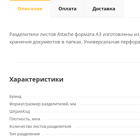
Описание
Оплата
Доставка
Письменные
принадлежности
Разделители листов Attache формата А3 изготовлены и
хранения документов в папках. Универсальная перфора
Карандаши
Маркеры
Ручки
Фломастеры
Расходные материалы для
Характеристики
письменных
принадлежностей
Бренд
Формат/размер разделителей, мм
Офисная техника
ШтрихКод
Калькуляторы
Плотность, мкм
Принтеры
Количество листов разделителя
МФУ
Тип разделения