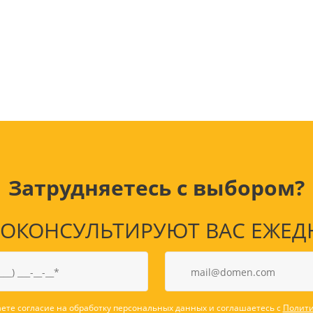
Лампочки
Электронные книги
Розетки и выключатели
Мобильные телеф
Измерительный инструмент
Игровые приставки
аксессуары
Ручной инструмент
Планшеты
СКУД
Телевизоры и аксес
ТВ
Ещё
Затрудняетесь с выбором?
КОНСУЛЬТИРУЮТ ВАС ЕЖЕДНЕВ
ете согласие на обработку персональных данных и соглашаетесь с
Полити