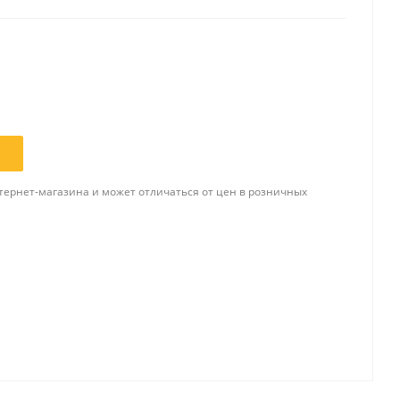
Папки и системы
архивации
Папки для хранения
документов
ста
Папки-конверты
и
Скоросшиватели
тернет-магазина и может отличаться от цен в розничных
ы,
Разделители
 для
Папки и короба архивные
Деловые папки и портфели
и
Папки адресные
Папки-планшеты
Папки-уголки
Файлы-вкладыши