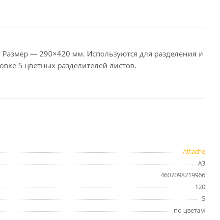
целярские
ое
Компьютерная
техника и аксессуары
 Размер — 290×420 мм. Используются для разделения и
овке 5 цветных разделителей листов.
тели
Компьютерные аксессуары
 системы
Носители информации
Электротовары и освещение
и,
Периферийные устройства
Attache
А3
Хозяйственные
4607098719966
товары
ника
120
Бумажные полотенца и
5
салфетки
по цветам
Инвентарь для уборки