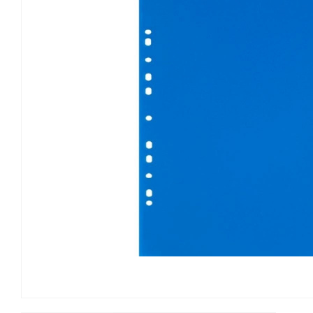
Канцелярские мелочи
Зажимы для бумаг
Лупы
Материалы для прошивки
документов
Подушки для смачивания
пальцев
Резинки универсальные
Скрепки
Диспенсеры для скрепок
Наборы канцелярских
мелочей