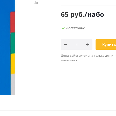
Планинги
Ещё
65
руб.
/набо
Мебель
Офисные
Достаточно
принадлежности
Мебель для ванной комнаты
Дыроколы
Аксессуары и предметы
интерьера
Корректоры для тек
Купить
Канцелярские нож
Цена действительна только для ин
Настольные набор
магазинах
подставки
Лотки и накопители
бумаг
Ящики для ключей 
комплектующие
Клей
Штемпельные
принадлежности
Кэшбоксы