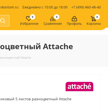
iskontom.ru
Ежедневно с 10:00 до 18:00
+7 (499) 460-48-40
0
0
0
Избранное
Сравнение
Профиль
Корзина
Продукты питания
Кондитерские изделия
ноцветный Attache
Кофе, какао
Чай
е
разноцветный Attache
тиковый 5 листов разноцветный Attache