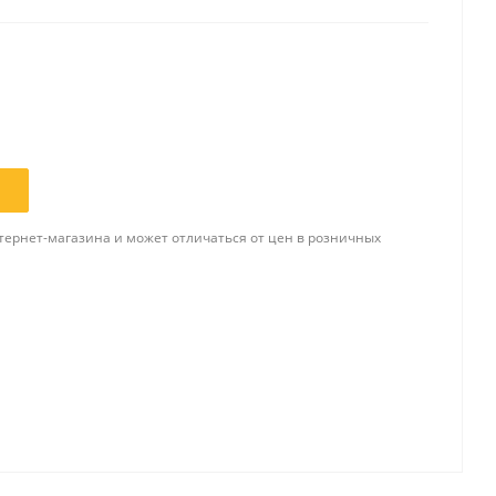
Папки и системы
архивации
Папки для хранения
документов
ста
Папки-конверты
и
Скоросшиватели
тернет-магазина и может отличаться от цен в розничных
ы,
Разделители
 для
Папки и короба архивные
Деловые папки и портфели
и
Папки адресные
Папки-планшеты
Папки-уголки
Файлы-вкладыши