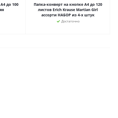
А4 до 100
Папка-конверт на кнопке А4 до 120
Лаки, разбавители, грунты,
яя
листов Erich Krause Martian Girl
масла
гравюры
ассорти НАБОР из 4-х штук
Пастель, уголь
ий
Достаточно
Краски
Холсты
ги
Каллиграфия и графика
Кисти
Мольберты
Ещё
ектронных
йств
с-