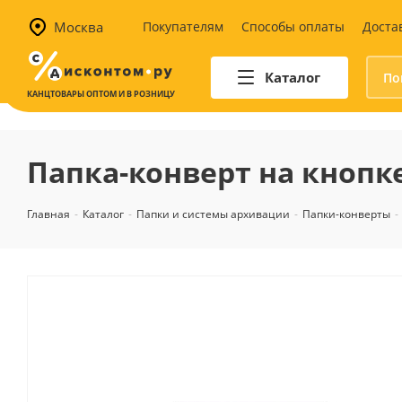
Москва
Покупателям
Способы оплаты
Доста
Каталог
КАНЦТОВАРЫ ОПТОМ И В РОЗНИЦУ
Автотовары
Аптечки и наборы для
Папка-конверт на кнопке 
автомобилистов
Канистры и воронки для ГСМ
Главная
-
Каталог
-
Папки и системы архивации
-
Папки-конверты
-
Автомобильные аксессуары
Уход за салоном
Техника для авто
Аварийные принадлежности