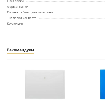
Картриджи и тонеры
Цвет папки
Уничтожители документов
Формат папки
(шредеры)
Плотность/толщина материала
Сканеры
Тип папки-конверта
Ламинаторы и расходные
Коллекция
материалы
Переплетное оборудование
и материалы
Чистящие средства для
оргтехники и электроники
Рекомендуем
Светильники и настольные
лампы
Упаковка и тара
Пакеты
Клейкие ленты, скотч
Пленка упаковочная