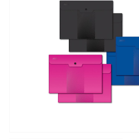
Канцелярские мелочи
Зажимы для бумаг
Лупы
Материалы для прошивки
документов
Подушки для смачивания
пальцев
Резинки универсальные
Скрепки
Диспенсеры для скрепок
Наборы канцелярских
мелочей