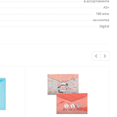
в ассортименте
Бытовая химия
А5+
Одноразовая посуда
180 мкм
Тряпки, салфетки, губки
на кнопке
Туалетная бумага
Digital
Инвентарь и средства для
окон
Мешки и емкости для мусора
 и
Товары для
художников
шки и
Бумага для рисования,
графики и эскизов
Инструменты для живописи
Мелки восковые