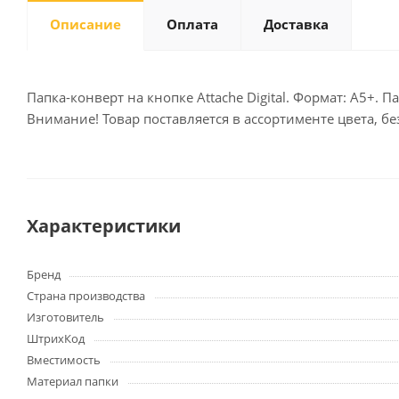
Описание
Оплата
Доставка
Письменные
принадлежности
Папка-конверт на кнопке Attache Digital. Формат: А5+.
Внимание! Товар поставляется в ассортименте цвета, б
Карандаши
Маркеры
Ручки
Фломастеры
Расходные материалы для
Характеристики
письменных
принадлежностей
Бренд
Страна производства
Офисная техника
Изготовитель
Калькуляторы
ШтрихКод
Принтеры
Вместимость
МФУ
Материал папки