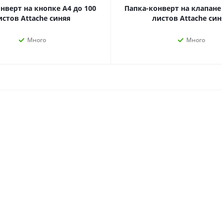
наборы
нверт на кнопке А4 до 100
Папка-конверт на клапане 
Нумизматика
Уход за волосами
истов Attache синяя
листов Attache син
Роспись, фрески, 
Уход за телом
Создание аппликац
Много
Много
Рукоделие
Творчество из бума
Электрика и
Электроника
инструменты
Аудиотехника
Силовое оборудование
Аксессуары для эл
Электромонтажные
и мобильных устро
материалы
Смартфоны
Фонари
Смарт-часы и фитне
Источники питания
браслеты