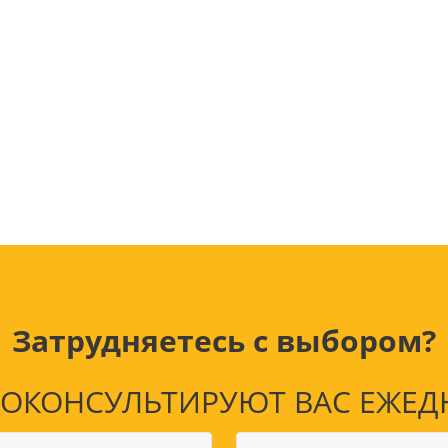
Лампочки
Электронные книги
Розетки и выключатели
Мобильные телеф
Измерительный инструмент
Игровые приставки
аксессуары
Ручной инструмент
Планшеты
СКУД
Телевизоры и аксес
ТВ
Ещё
Затрудняетесь с выбором?
КОНСУЛЬТИРУЮТ ВАС ЕЖЕДНЕВ