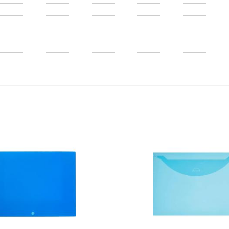
Дневники
Мел
Папки для тетрадей и уроков
труда
Аксессуары для тетрадей,
книг и учебников
Глобусы и карты
Инструменты и аксессуары
для труда и творчества
Книги, пособия, журналы,
методическая литература
Ещё
Красота, гигиена
Товары для хобби
творчества
Уход за лицом
Развивающие игру
Уход за одеждой и обувью
книги
Гигиенические изделия
Алмазная мозайка
Косметические подарочные
Лепка и скульптура