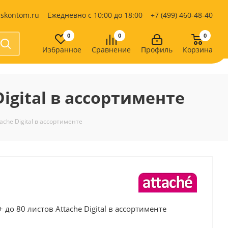
iskontom.ru
Ежедневно с 10:00 до 18:00
+7 (499) 460-48-40
0
0
0
Избранное
Сравнение
Профиль
Корзина
Продукты питания
Кондитерские изделия
igital в ассортименте
Кофе, какао
Чай
е
ache Digital в ассортименте
до 80 листов Attache Digital в ассортименте