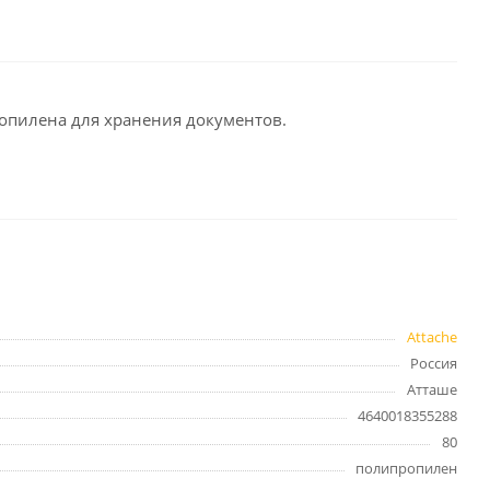
целярские
ое
Компьютерная
техника и аксессуары
пропилена для хранения документов.
тели
Компьютерные аксессуары
 системы
Носители информации
Электротовары и освещение
и,
Периферийные устройства
Attache
Россия
Хозяйственные
Атташе
товары
ника
4640018355288
Бумажные полотенца и
80
салфетки
полипропилен
Инвентарь для уборки