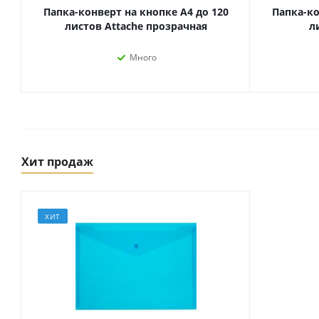
Папка-конверт на кнопке А4 до 120
Папка-ко
листов Attache прозрачная
л
Много
Хит продаж
Товары для спорта,
пикника и отдыха
ХИТ
Спортивные игры
Туризм и походы