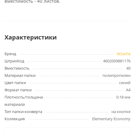
вместимость - 40 листов.
Характеристики
Бренд
Attache
ШтрихКод
4602009881176
Вместимость
40
Материал папки
полипропилен
Цвет папки
синий
Формат папки
А4
Плотность/толщина
0.18 мм
материала
Тип папки-конверта
на кнопке
Коллекция
Elementary Economy