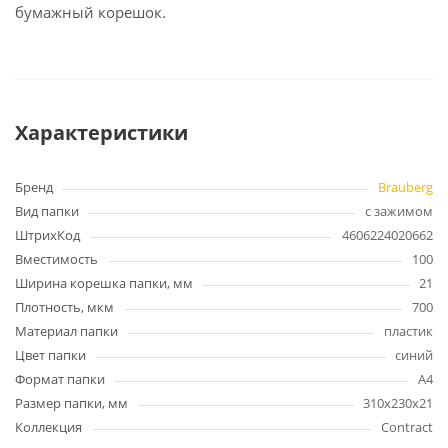
бумажный корешок.
Характеристики
Бренд
Brauberg
Вид папки
с зажимом
ШтрихКод
4606224020662
Вместимость
100
Ширина корешка папки, мм
21
Плотность, мкм
700
Материал папки
пластик
Цвет папки
синий
Формат папки
А4
Размер папки, мм
310х230х21
Коллекция
Contract