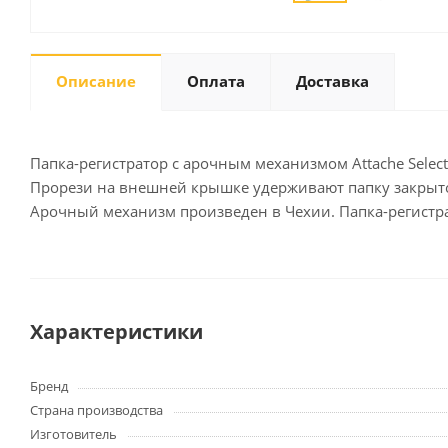
Описание
Оплата
Доставка
Письменные
принадлежности
Карандаши
Маркеры
Папка-регистратор с арочным механизмом Attache Selec
Ручки
Прорези на внешней крышке удерживают папку закрыто
Арочный механизм произведен в Чехии. Папка-регистрат
Фломастеры
Расходные материалы для
письменных
принадлежностей
Характеристики
Офисная техника
Калькуляторы
Бренд
Принтеры
Страна производства
МФУ
Изготовитель