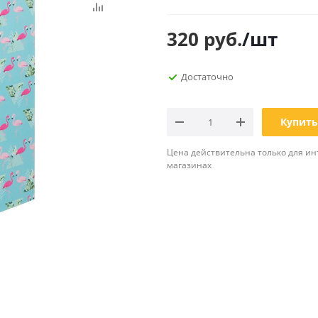
Планинги
Ещё
320
руб.
/шт
Мебель
Офисные
Достаточно
принадлежности
Мебель для ванной комнаты
Дыроколы
Аксессуары и предметы
интерьера
Корректоры для тек
Купить
Канцелярские нож
Цена действительна только для ин
Настольные набор
магазинах
подставки
Лотки и накопители
бумаг
Ящики для ключей 
комплектующие
Клей
Штемпельные
принадлежности
Кэшбоксы