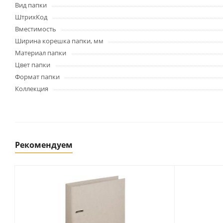
Картриджи и тонеры
Вид папки
Уничтожители документов
ШтрихКод
(шредеры)
Вместимость
Сканеры
Ширина корешка папки, мм
Ламинаторы и расходные
Материал папки
материалы
Цвет папки
Переплетное оборудование
Формат папки
и материалы
Коллекция
Чистящие средства для
оргтехники и электроники
Светильники и настольные
лампы
Рекомендуем
Упаковка и тара
Пакеты
Клейкие ленты, скотч
Пленка упаковочная