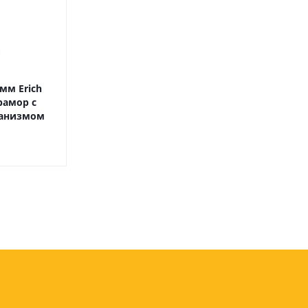
оны
 и
мм Erich
рамор с
суары для
ханизмом