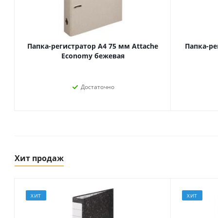
Папка-регистратор А4 75 мм Attache
Папка-ре
Economy бежевая
Достаточно
Товары для спорта,
пикника и отдыха
Хит продаж
Спортивные игры
Туризм и походы
ХИТ
ХИТ