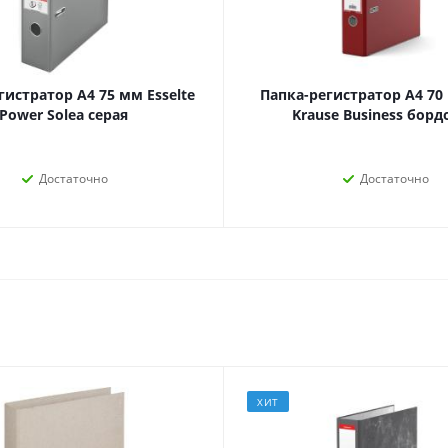
наборы
Нумизматика
Уход за волосами
Роспись, фрески, 
Уход за телом
Создание аппликац
гистратор А4 75 мм Esselte
Папка-регистратор А4 70 
Рукоделие
Power Solea серая
Krause Business борд
Творчество из бума
Достаточно
Достаточно
Электрика и
Электроника
инструменты
Аудиотехника
Силовое оборудование
Аксессуары для эл
Электромонтажные
и мобильных устро
материалы
Смартфоны
Фонари
ХИТ
Смарт-часы и фитне
Источники питания
браслеты