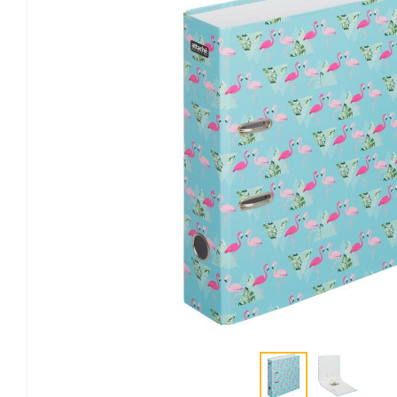
Канцелярские мелочи
Зажимы для бумаг
Лупы
Материалы для прошивки
документов
Подушки для смачивания
пальцев
Резинки универсальные
Скрепки
Диспенсеры для скрепок
Наборы канцелярских
мелочей