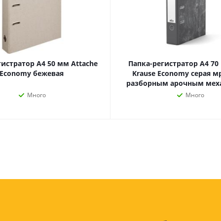
Лампочки
Электронные книги
Розетки и выключатели
Мобильные телеф
Измерительный инструмент
Игровые приставки
аксессуары
Ручной инструмент
Планшеты
СКУД
гистратор А4 50 мм Attache
Папка-регистратор А4 70 
Economy бежевая
Krause Economy серая м
Телевизоры и аксес
разборным арочным ме
ТВ
Много
Много
Ещё