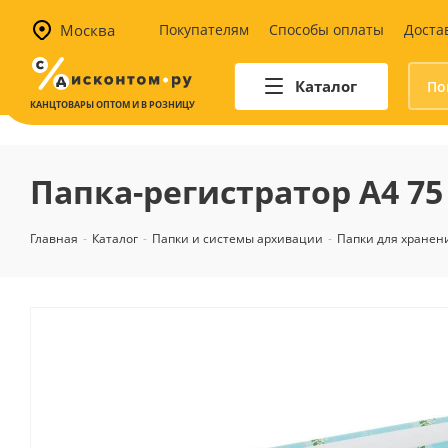
Москва
Покупателям
Способы оплаты
Доста
Каталог
КАНЦТОВАРЫ ОПТОМ И В РОЗНИЦУ
Автотовары
Аптечки и наборы для
Папка-регистратор А4 75 
автомобилистов
Канистры и воронки для ГСМ
Главная
-
Каталог
-
Папки и системы архивации
-
Папки для хранен
Автомобильные аксессуары
Уход за салоном
Техника для авто
Аварийные принадлежности