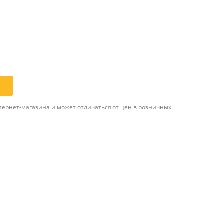
Папки и системы
архивации
Папки для хранения
документов
ста
Папки-конверты
и
Скоросшиватели
тернет-магазина и может отличаться от цен в розничных
ы,
Разделители
 для
Папки и короба архивные
Деловые папки и портфели
и
Папки адресные
Папки-планшеты
Папки-уголки
Файлы-вкладыши