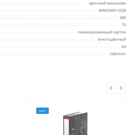
арочный механизм
Бытовая химия
4680546013328
Одноразовая посуда
480
Тряпки, салфетки, губки
75
Туалетная бумага
ламинированный картон
Инвентарь и средства для
многоцветный
окон
А4
Мешки и емкости для мусора
Selection
 и
Товары для
художников
ХИТ
шки и
Бумага для рисования,
графики и эскизов
Инструменты для живописи
Мелки восковые