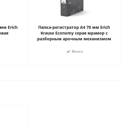
Лаки, разбавители, грунты,
масла
гравюры
Пастель, уголь
ий
мм Erich
Папка-регистратор А4 70 мм Erich
Краски
овая
Krause Economy серая мрамор с
Холсты
ги
разборным арочным механизмом
Каллиграфия и графика
Кисти
Много
Мольберты
Ещё
ектронных
йств
с-