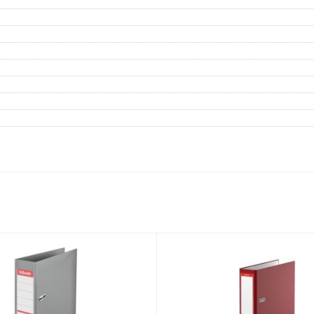
Дневники
Мел
Папки для тетрадей и уроков
труда
Аксессуары для тетрадей,
книг и учебников
Глобусы и карты
Инструменты и аксессуары
для труда и творчества
Книги, пособия, журналы,
методическая литература
Ещё
Красота, гигиена
Товары для хобби
творчества
Уход за лицом
Развивающие игру
Уход за одеждой и обувью
книги
Гигиенические изделия
Алмазная мозайка
Косметические подарочные
Лепка и скульптура