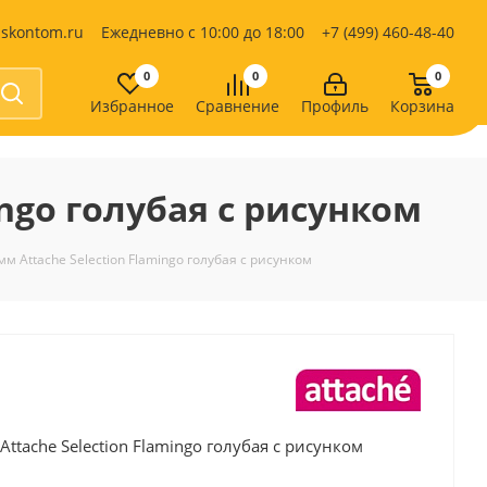
iskontom.ru
Ежедневно с 10:00 до 18:00
+7 (499) 460-48-40
0
0
0
Избранное
Сравнение
Профиль
Корзина
Продукты питания
Кондитерские изделия
ingo голубая с рисунком
Кофе, какао
Чай
е
м Attache Selection Flamingo голубая с рисунком
ttache Selection Flamingo голубая с рисунком