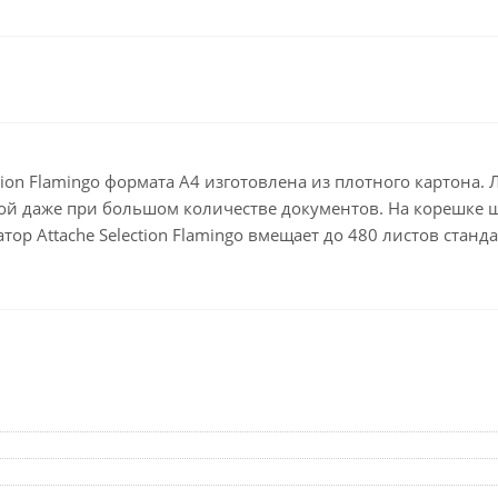
Клейкие ленты кан
Ещё
Подарки и сувениры
Демонстрационн
оборудование
Подарки бизнес-партнерам
Бейджи и их держа
Грамоты, дипломы,
благодарности
Демонстрационные
tion Flamingo формата А4 изготовлена из плотного картона
Организация праздника
Доски и аксессуары
й даже при большом количестве документов. На корешке ши
ор Attache Selection Flamingo вмещает до 480 листов станд
Декор интерьера
Подставки, табличк
буклетницы
Подарочная упаковка
Сувениры
Зонты
Товары для школы
Бытовая техника
Цветная бумага и картон
Климатическая тех
Тетради
Техника для дома
Принадлежности для
черчения