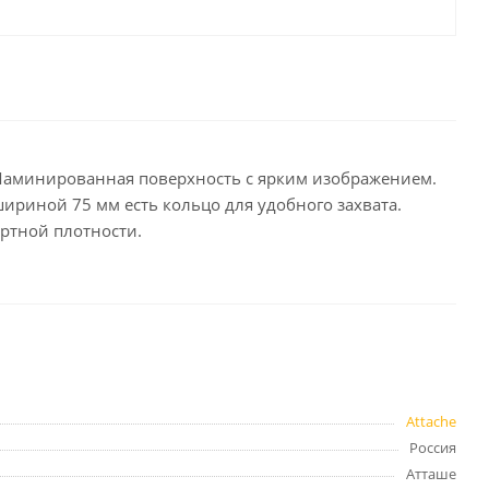
целярские
ое
Компьютерная
техника и аксессуары
тели
Компьютерные аксессуары
 системы
Носители информации
. Ламинированная поверхность с ярким изображением.
Электротовары и освещение
риной 75 мм есть кольцо для удобного захвата.
артной плотности.
и,
Периферийные устройства
Хозяйственные
товары
ника
Attache
Бумажные полотенца и
салфетки
Россия
Инвентарь для уборки
Атташе