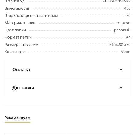
ШтрихКод
4601921453997
Вместимость
450
Ширина корешка папки, мм
70
Материал папки
картон
Цвет папки
розовый
Формат папки
А4
Размер папки, мм
315х285х70
Коллекция
Neon
Оплата
Доставка
Рекомендуем