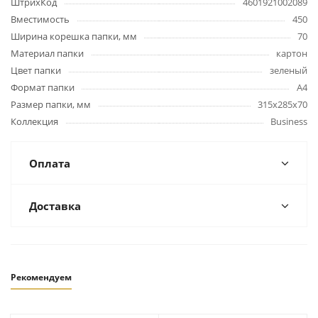
ШтрихКод
4601921002089
Вместимость
450
Ширина корешка папки, мм
70
Материал папки
картон
Цвет папки
зеленый
Формат папки
А4
Размер папки, мм
315х285х70
Коллекция
Business
Оплата
Доставка
Рекомендуем