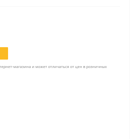
Папки и системы
архивации
Папки для хранения
документов
ста
Папки-конверты
и
Скоросшиватели
тернет-магазина и может отличаться от цен в розничных
ы,
Разделители
 для
Папки и короба архивные
Деловые папки и портфели
и
Папки адресные
Папки-планшеты
Папки-уголки
Файлы-вкладыши