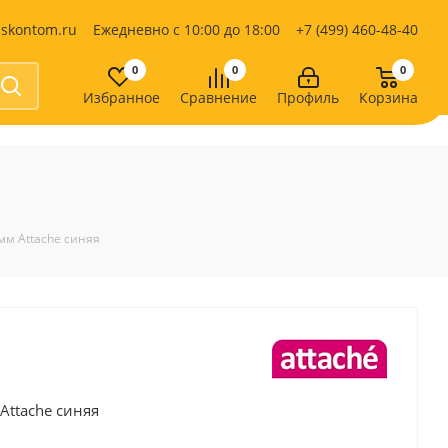
iskontom.ru
Ежедневно с 10:00 до 18:00
+7 (499) 460-48-40
0
0
0
Избранное
Сравнение
Профиль
Корзина
Продукты питания
Кондитерские изделия
Кофе, какао
Чай
е
мм Attache синяя
Attache синяя