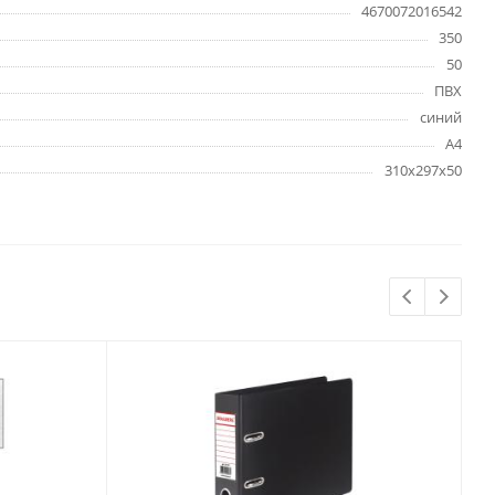
4670072016542
Бытовая химия
350
Одноразовая посуда
50
Тряпки, салфетки, губки
ПВХ
Туалетная бумага
синий
Инвентарь и средства для
А4
окон
310х297х50
Мешки и емкости для мусора
 и
Товары для
художников
шки и
Бумага для рисования,
графики и эскизов
Инструменты для живописи
Мелки восковые