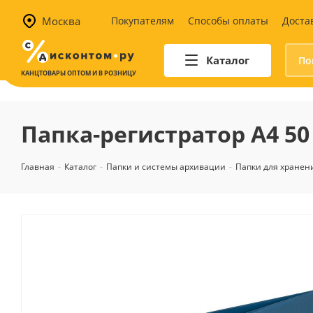
Москва
Покупателям
Способы оплаты
Доста
Каталог
КАНЦТОВАРЫ ОПТОМ И В РОЗНИЦУ
Автотовары
Аптечки и наборы для
Папка-регистратор А4 50
автомобилистов
Канистры и воронки для ГСМ
Главная
-
Каталог
-
Папки и системы архивации
-
Папки для хранен
Автомобильные аксессуары
Уход за салоном
Техника для авто
Аварийные принадлежности