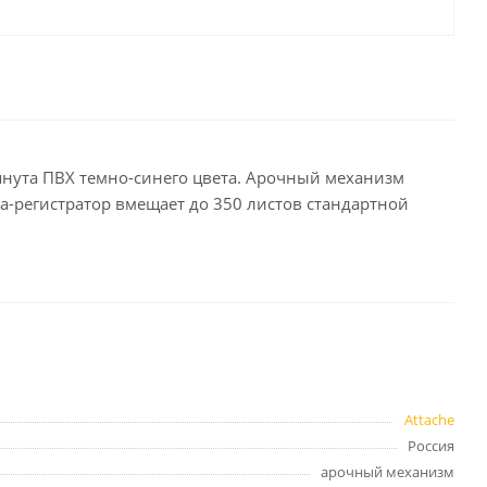
целярские
ое
Компьютерная
техника и аксессуары
тели
Компьютерные аксессуары
 системы
Носители информации
янута ПВХ темно-синего цвета. Арочный механизм
Электротовары и освещение
ка-регистратор вмещает до 350 листов стандартной
и,
Периферийные устройства
Хозяйственные
товары
ника
Attache
Бумажные полотенца и
салфетки
Россия
Инвентарь для уборки
арочный механизм