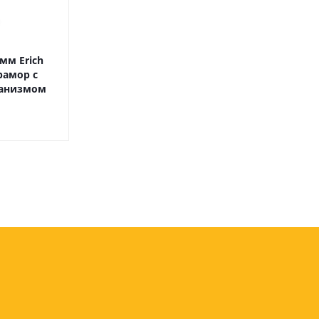
оны
 и
мм Erich
рамор с
ханизмом
суары для