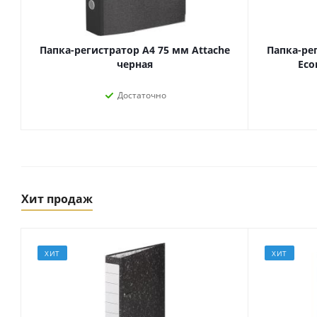
Папка-регистратор А4 75 мм Attache
Папка-ре
черная
Eco
Достаточно
Хит продаж
Товары для спорта,
пикника и отдыха
Спортивные игры
Туризм и походы
ХИТ
ХИТ