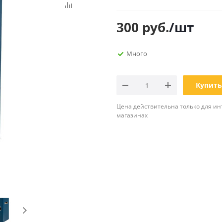
Планинги
Ещё
300
руб.
/шт
Мебель
Офисные
Много
принадлежности
Мебель для ванной комнаты
Дыроколы
Аксессуары и предметы
интерьера
Корректоры для тек
Купить
Канцелярские нож
Цена действительна только для ин
Настольные набор
магазинах
подставки
Лотки и накопители
бумаг
Ящики для ключей 
комплектующие
Клей
Штемпельные
принадлежности
Кэшбоксы