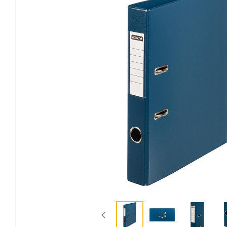
Канцелярские мелочи
Зажимы для бумаг
Лупы
Материалы для прошивки
документов
Подушки для смачивания
пальцев
Резинки универсальные
Скрепки
Диспенсеры для скрепок
Наборы канцелярских
мелочей