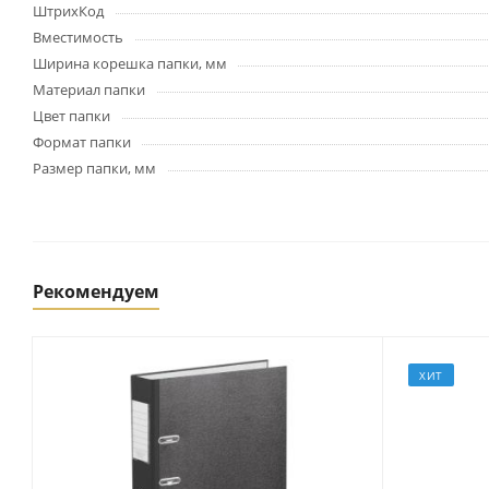
Картриджи и тонеры
ШтрихКод
Уничтожители документов
Вместимость
(шредеры)
Ширина корешка папки, мм
Сканеры
Материал папки
Ламинаторы и расходные
Цвет папки
материалы
Формат папки
Переплетное оборудование
Размер папки, мм
и материалы
Чистящие средства для
оргтехники и электроники
Светильники и настольные
лампы
Рекомендуем
Упаковка и тара
ХИТ
Пакеты
Клейкие ленты, скотч
Пленка упаковочная