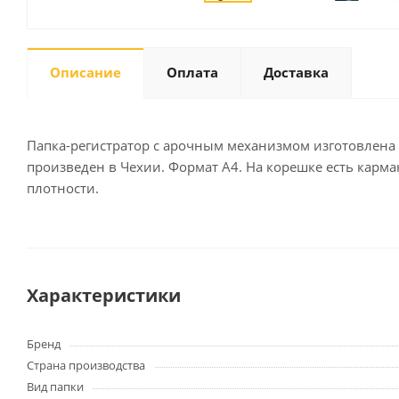
Описание
Оплата
Доставка
Письменные
принадлежности
Карандаши
Маркеры
Папка-регистратор с арочным механизмом изготовлена 
Ручки
произведен в Чехии. Формат А4. На корешке есть карма
плотности.
Фломастеры
Расходные материалы для
письменных
принадлежностей
Характеристики
Офисная техника
Калькуляторы
Бренд
Принтеры
Страна производства
МФУ
Вид папки