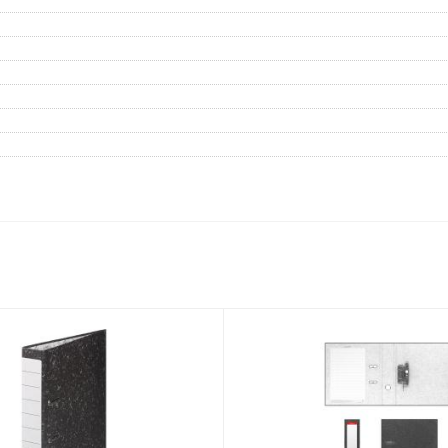
Дневники
Мел
Папки для тетрадей и уроков
труда
Аксессуары для тетрадей,
книг и учебников
Глобусы и карты
Инструменты и аксессуары
для труда и творчества
Книги, пособия, журналы,
методическая литература
Ещё
Красота, гигиена
Товары для хобби
творчества
Уход за лицом
Развивающие игру
Уход за одеждой и обувью
книги
Гигиенические изделия
Алмазная мозайка
Косметические подарочные
Лепка и скульптура