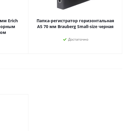
Лаки, разбавители, грунты,
масла
гравюры
Пастель, уголь
мм Erich
Папка-регистратор горизонтальная
ий
зборным
А5 70 мм Brauberg Small-size черная
Краски
мом
Холсты
ги
Достаточно
Каллиграфия и графика
Кисти
Мольберты
Ещё
ектронных
йств
с-