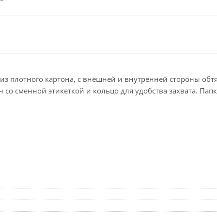
Клейкие ленты кан
Ещё
Подарки и сувениры
Демонстрационн
оборудование
Подарки бизнес-партнерам
Бейджи и их держа
Грамоты, дипломы,
благодарности
Демонстрационные
из плотного картона, с внешней и внутренней стороны обт
Организация праздника
Доски и аксессуары
н со сменной этикеткой и кольцо для удобства захвата. Пап
Декор интерьера
Подставки, табличк
буклетницы
Подарочная упаковка
Сувениры
Зонты
Товары для школы
Бытовая техника
Цветная бумага и картон
Климатическая тех
Тетради
Техника для дома
Принадлежности для
черчения