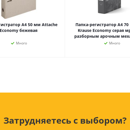
Лампочки
Электронные книги
Розетки и выключатели
Мобильные телеф
Измерительный инструмент
Игровые приставки
аксессуары
Ручной инструмент
гистратор А4 50 мм Attache
Папка-регистратор А4 70 
Планшеты
Economy бежевая
Krause Economy серая м
разборным арочным ме
СКУД
Много
Много
Телевизоры и аксес
ТВ
Ещё
Затрудняетесь с выбором?