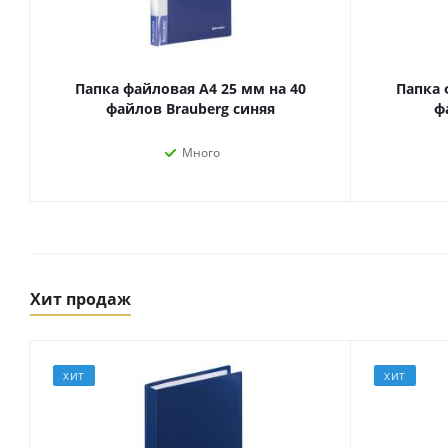
Папка файловая А4 25 мм на 40
Папка 
файлов Brauberg синяя
ф
Много
Товары для спорта,
Хит продаж
пикника и отдыха
Спортивные игры
Туризм и походы
ХИТ
ХИТ