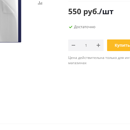
Планинги
550
руб.
/шт
Ещё
Достаточно
Мебель
Офисные
принадлежности
Мебель для ванной комнаты
Дыроколы
Аксессуары и предметы
Купить
интерьера
Корректоры для тек
Канцелярские нож
Цена действительна только для ин
магазинах
Настольные набор
подставки
Лотки и накопители
бумаг
Ящики для ключей 
комплектующие
Клей
Штемпельные
принадлежности
Кэшбоксы