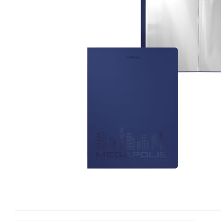
Канцелярские мелочи
Зажимы для бумаг
Лупы
Материалы для прошивки
документов
Подушки для смачивания
пальцев
Резинки универсальные
Скрепки
Диспенсеры для скрепок
Наборы канцелярских
мелочей