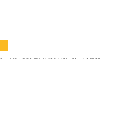
Папки и системы
архивации
Папки для хранения
документов
ста
Папки-конверты
и
тернет-магазина и может отличаться от цен в розничных
Скоросшиватели
ы,
Разделители
 для
Папки и короба архивные
Деловые папки и портфели
и
Папки адресные
Папки-планшеты
Папки-уголки
Файлы-вкладыши