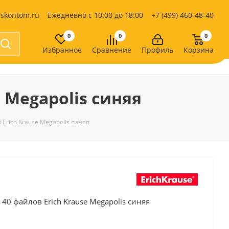
iskontom.ru
Ежедневно с 10:00 до 18:00
+7 (499) 460-48-40
0
0
0
Избранное
Сравнение
Профиль
Корзина
Продукты питания
Кондитерские изделия
 Megapolis синяя
Кофе, какао
Чай
е
Erich Krause Megapolis синяя
40 файлов Erich Krause Megapolis синяя