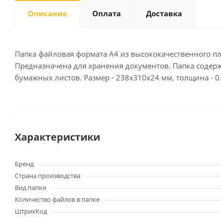
Описание
Оплата
Доставка
Письменные
принадлежности
Папка файловая формата А4 из высококачественного пла
Предназначена для хранения документов. Папка содерж
Карандаши
бумажных листов. Размер - 238х310х24 мм, толщина - 0
Маркеры
Ручки
Фломастеры
Расходные материалы для
письменных
Характеристики
принадлежностей
Бренд
Офисная техника
Страна производства
Калькуляторы
Вид папки
Принтеры
Количество файлов в папке
МФУ
ШтрихКод