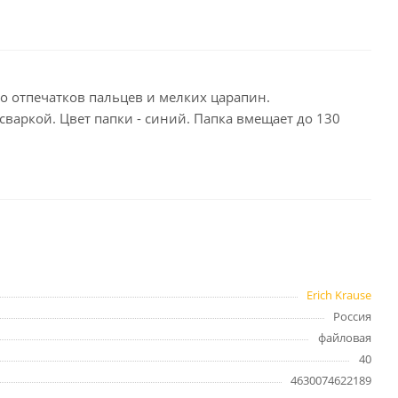
целярские
ое
Компьютерная
техника и аксессуары
но отпечатков пальцев и мелких царапин.
варкой. Цвет папки - синий. Папка вмещает до 130
тели
Компьютерные аксессуары
 системы
Носители информации
Электротовары и освещение
и,
Периферийные устройства
Erich Krause
Хозяйственные
Россия
товары
ника
файловая
Бумажные полотенца и
40
салфетки
4630074622189
Инвентарь для уборки