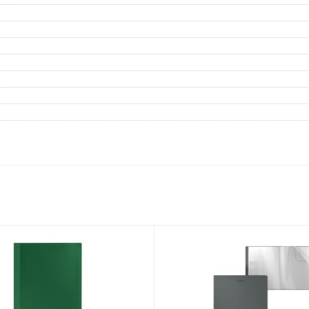
Дневники
Мел
Папки для тетрадей и уроков
труда
Аксессуары для тетрадей,
книг и учебников
Глобусы и карты
Инструменты и аксессуары
для труда и творчества
Книги, пособия, журналы,
методическая литература
Ещё
Красота, гигиена
Товары для хобби
творчества
Уход за лицом
Развивающие игру
Уход за одеждой и обувью
книги
Гигиенические изделия
Алмазная мозайка
Косметические подарочные
Лепка и скульптура