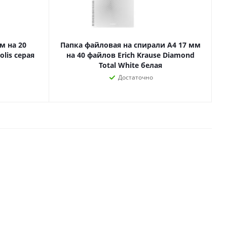
Лаки, разбавители, грунты,
масла
гравюры
Пастель, уголь
ий
м на 20
Папка файловая на спирали А4 17 мм
Краски
olis серая
на 40 файлов Erich Krause Diamond
Холсты
Total White белая
ги
Каллиграфия и графика
Достаточно
Кисти
Мольберты
Ещё
ектронных
йств
с-