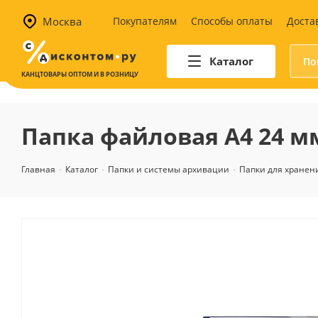
Москва
Покупателям
Способы оплаты
Доста
Каталог
КАНЦТОВАРЫ ОПТОМ И В РОЗНИЦУ
Автотовары
Аптечки и наборы для
Папка файловая А4 24 мм
автомобилистов
Канистры и воронки для ГСМ
Главная
-
Каталог
-
Папки и системы архивации
-
Папки для хранен
Автомобильные аксессуары
Уход за салоном
Техника для авто
Аварийные принадлежности