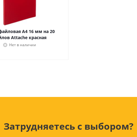
Лампочки
Электронные книги
Розетки и выключатели
Мобильные телеф
Измерительный инструмент
Игровые приставки
аксессуары
Ручной инструмент
Планшеты
файловая А4 16 мм на 20
лов Attache красная
СКУД
Нет в наличии
Телевизоры и аксес
ТВ
Ещё
Затрудняетесь с выбором?