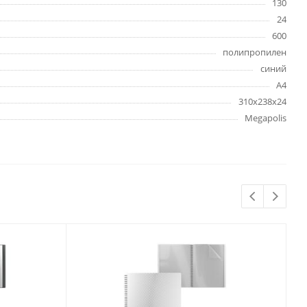
130
Бытовая химия
24
Одноразовая посуда
600
Тряпки, салфетки, губки
полипропилен
Туалетная бумага
синий
Инвентарь и средства для
А4
окон
310х238х24
Мешки и емкости для мусора
Megapolis
 и
Товары для
художников
шки и
Бумага для рисования,
графики и эскизов
Инструменты для живописи
Мелки восковые