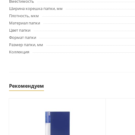
Картриджи и тонеры
Вместимость
Уничтожители документов
Ширина корешка папки, мм
(шредеры)
Плотность, мкм
Сканеры
Материал папки
Ламинаторы и расходные
Цвет папки
материалы
Формат папки
Переплетное оборудование
Размер папки, мм
и материалы
Коллекция
Чистящие средства для
оргтехники и электроники
Светильники и настольные
лампы
Рекомендуем
Упаковка и тара
Пакеты
Клейкие ленты, скотч
Пленка упаковочная