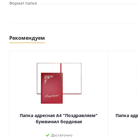
Картриджи и тонеры
Формат папки
Уничтожители документов
(шредеры)
Сканеры
Ламинаторы и расходные
материалы
Рекомендуем
Переплетное оборудование
и материалы
Чистящие средства для
оргтехники и электроники
Светильники и настольные
лампы
Упаковка и тара
Пакеты
Папка адресная А4 "Поздравляем"
Папка ад
Клейкие ленты, скотч
бумвинил бордовая
Пленка упаковочная
Достаточно