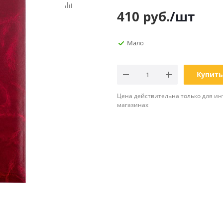
Планинги
410
руб.
/шт
Ещё
Мало
Мебель
Офисные
принадлежности
Мебель для ванной комнаты
Дыроколы
Купить
Аксессуары и предметы
интерьера
Корректоры для тек
Цена действительна только для ин
Канцелярские нож
магазинах
Настольные набор
подставки
Лотки и накопители
бумаг
Ящики для ключей 
комплектующие
Клей
Штемпельные
принадлежности
Кэшбоксы