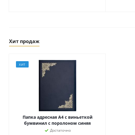
Хит продаж
ХИТ
Товары для спорта,
пикника и отдыха
Спортивные игры
Туризм и походы
Папка адресная А4 с виньеткой
бумвинил с поролоном синяя
Достаточно