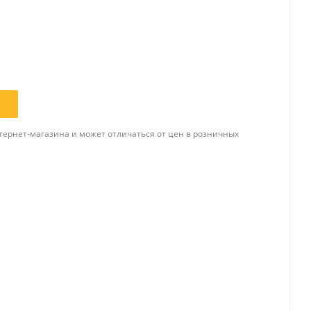
Папки и системы
архивации
Папки для хранения
документов
ста
Папки-конверты
тернет-магазина и может отличаться от цен в розничных
и
Скоросшиватели
ы,
Разделители
 для
Папки и короба архивные
Деловые папки и портфели
и
Папки адресные
Папки-планшеты
Папки-уголки
Файлы-вкладыши