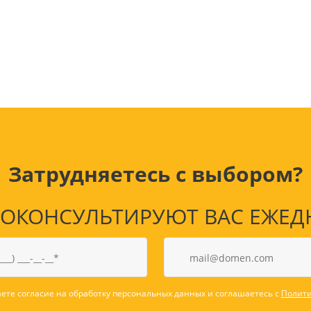
Лампочки
Электронные книги
Розетки и выключатели
Мобильные телеф
Измерительный инструмент
Игровые приставки
аксессуары
Ручной инструмент
Планшеты
СКУД
Телевизоры и аксес
ТВ
Ещё
Затрудняетесь с выбором?
КОНСУЛЬТИРУЮТ ВАС ЕЖЕДНЕВ
ете согласие на обработку персональных данных и соглашаетесь с
Полити