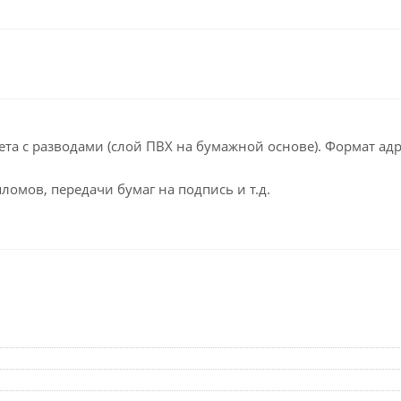
Клейкие ленты кан
Ещё
Подарки и сувениры
Демонстрационн
оборудование
Подарки бизнес-партнерам
Бейджи и их держа
Грамоты, дипломы,
благодарности
Демонстрационные
та с разводами (слой ПВХ на бумажной основе). Формат адр
Организация праздника
Доски и аксессуары
ломов, передачи бумаг на подпись и т.д.
Декор интерьера
Подставки, табличк
буклетницы
Подарочная упаковка
Сувениры
Зонты
Товары для школы
Бытовая техника
Цветная бумага и картон
Климатическая тех
Тетради
Техника для дома
Принадлежности для
черчения