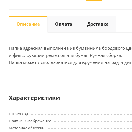
Описание
Оплата
Доставка
Письменные
принадлежности
Карандаши
Маркеры
Папка адресная выполнена из бумвинила бордового цве
Ручки
и фиксирующий ремешок для бумаг. Ручная сборка.
Папка может использоваться для вручения наград и дип
Фломастеры
Расходные материалы для
письменных
принадлежностей
Характеристики
Офисная техника
Калькуляторы
ШтрихКод
Принтеры
Надпись/изображение
МФУ
Материал обложки