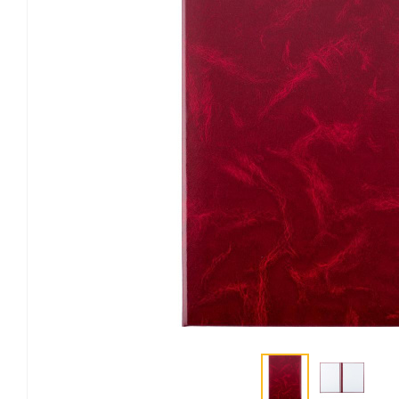
Канцелярские мелочи
Зажимы для бумаг
Лупы
Материалы для прошивки
документов
Подушки для смачивания
пальцев
Резинки универсальные
Скрепки
Диспенсеры для скрепок
Наборы канцелярских
мелочей