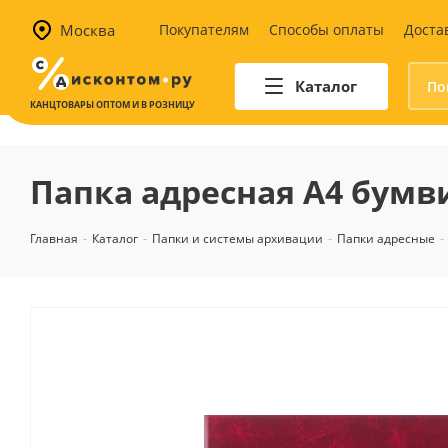
Москва
Покупателям
Способы оплаты
Доста
Каталог
КАНЦТОВАРЫ ОПТОМ И В РОЗНИЦУ
Автотовары
Аптечки и наборы для
Папка адресная А4 бумв
автомобилистов
Канистры и воронки для ГСМ
Главная
-
Каталог
-
Папки и системы архивации
-
Папки адресные
-
Автомобильные аксессуары
Уход за салоном
Техника для авто
Аварийные принадлежности