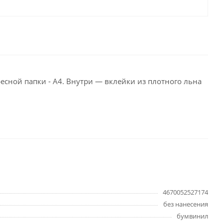
целярские
ое
Компьютерная
техника и аксессуары
тели
Компьютерные аксессуары
 системы
Носители информации
есной папки - А4. Внутри — вклейки из плотного льна
Электротовары и освещение
и,
Периферийные устройства
Хозяйственные
товары
ника
4670052527174
Бумажные полотенца и
салфетки
без нанесения
Инвентарь для уборки
бумвинил