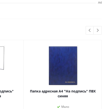
А4
Бытовая химия
Одноразовая посуда
Тряпки, салфетки, губки
Туалетная бумага
Инвентарь и средства для
окон
Мешки и емкости для мусора
 и
Товары для
художников
одпись"
Папка адресная А4 "На подпись" ПВХ
шки и
Бумага для рисования,
я
синяя
графики и эскизов
Инструменты для живописи
Мало
Мелки восковые