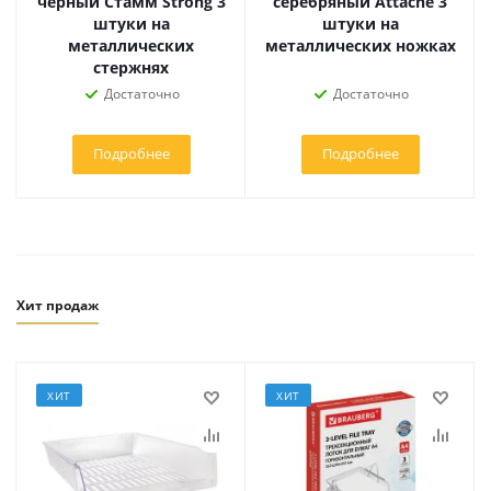
черный Стамм Strong 3
серебряный Attache 3
штуки на
штуки на
металлических
металлических ножках
стержнях
Достаточно
Достаточно
Подробнее
Подробнее
Хит продаж
ХИТ
ХИТ