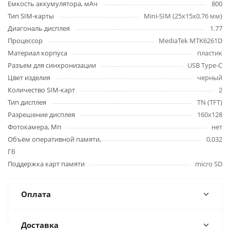
Емкость аккумулятора, мАч
800
Тип SIM-карты
Mini-SIM (25x15x0.76 мм)
Диагональ дисплея
1.77
Процессор
MediaTek MTK6261D
Материал корпуса
пластик
Разъем для синхронизации
USB Type-C
Цвет изделия
черный
Количество SIM-карт
2
Тип дисплея
TN (TFT)
Разрешение дисплея
160x128
Фотокамера, Мп
нет
Объём оперативной памяти,
0,032
Гб
Поддержка карт памяти
micro SD
Оплата
Доставка