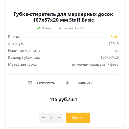
Губка-стиратель для маркерных досок
107x57x20 мм Staff Basic
Много
Артикул: 12540
Бренд
Staff
Артикул
12540
Наличие магнита
да
Размер губки, мм
107х57х20
Материал губки
этиленвинилацетат / фетр
Отложить
Сравнить
115
руб.
/шт
Купить