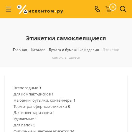
0
Этикетки самоклеящиеся
Главная
-
Каталог
-
Бумага и бумажные изделия
-
Этикетки
самоклеящиеся
Всепогодные
3
Для компакт-дисков
1
На банки, бутылки, контейнеры
1
Термотрансферные этикетки
3
Для инвентаризации
1
Удаляемые
1
Для папок
5
Фигурные и цветные этикетки
14