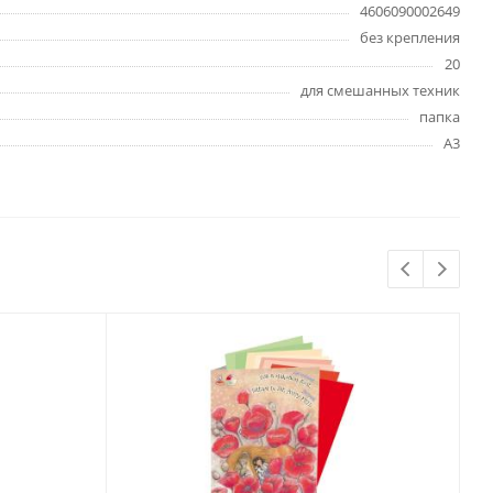
4606090002649
Бытовая химия
без крепления
Одноразовая посуда
20
Тряпки, салфетки, губки
для смешанных техник
Туалетная бумага
папка
Инвентарь и средства для
A3
окон
Мешки и емкости для мусора
 и
Товары для
художников
шки и
Бумага для рисования,
графики и эскизов
Инструменты для живописи
Мелки восковые