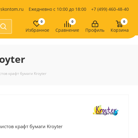
iskontom.ru
Ежедневно с 10:00 до 18:00
+7 (499) 460-48-40
0
0
0
Избранное
Сравнение
Профиль
Корзина
Продукты питания
Кондитерские изделия
oyter
Кофе, какао
Чай
е
тов крафт бумаги Kroyter
истов крафт бумаги Kroyter