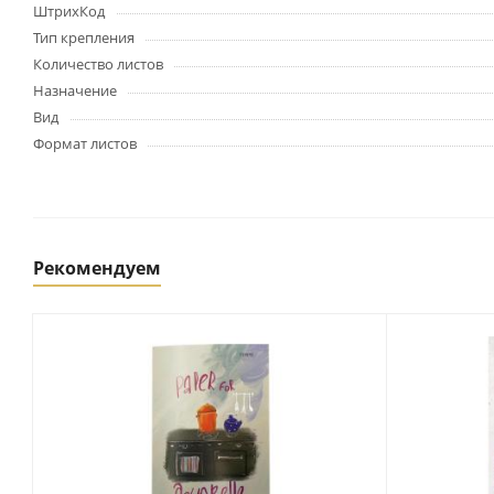
Картриджи и тонеры
ШтрихКод
Уничтожители документов
Тип крепления
(шредеры)
Количество листов
Сканеры
Назначение
Ламинаторы и расходные
Вид
материалы
Формат листов
Переплетное оборудование
и материалы
Чистящие средства для
оргтехники и электроники
Светильники и настольные
Рекомендуем
лампы
Упаковка и тара
Пакеты
Клейкие ленты, скотч
Пленка упаковочная