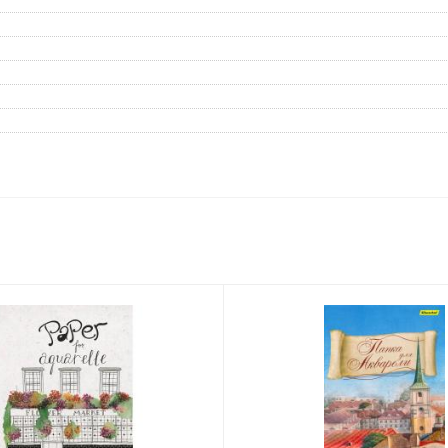
Дневники
Мел
Папки для тетрадей и уроков
труда
Аксессуары для тетрадей,
книг и учебников
Глобусы и карты
Инструменты и аксессуары
для труда и творчества
Книги, пособия, журналы,
методическая литература
Ещё
Красота, гигиена
Товары для хобби
творчества
Уход за лицом
Развивающие игру
Уход за одеждой и обувью
книги
Гигиенические изделия
Алмазная мозайка
Косметические подарочные
Лепка и скульптура