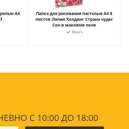
Лаки, разбавители, грунты,
масла
арелью А4
Папка для рисования пастелью А4 8
гравюры
f
листов Лилия Холдинг Страна чудес
Пастель, уголь
ий
Сон в маковом поле
Краски
Много
Холсты
ги
Каллиграфия и графика
Кисти
Мольберты
Ещё
ектронных
йств
НО С 10:00 ДО 18:00
с-