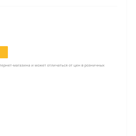
Папки и системы
архивации
Папки для хранения
документов
ста
Папки-конверты
и
Скоросшиватели
тернет-магазина и может отличаться от цен в розничных
ы,
Разделители
 для
Папки и короба архивные
Деловые папки и портфели
и
Папки адресные
Папки-планшеты
Папки-уголки
Файлы-вкладыши