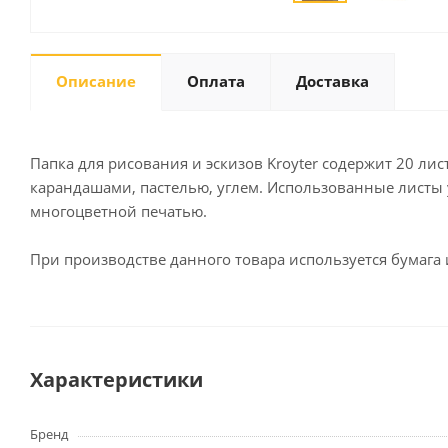
Описание
Оплата
Доставка
Письменные
принадлежности
Карандаши
Маркеры
Папка для рисования и эскизов Kroyter содержит 20 лис
Ручки
карандашами, пастелью, углем. Использованные листы 
многоцветной печатью.
Фломастеры
Расходные материалы для
письменных
При производстве данного товара используется бумага 
принадлежностей
Офисная техника
Калькуляторы
Характеристики
Принтеры
МФУ
Бренд