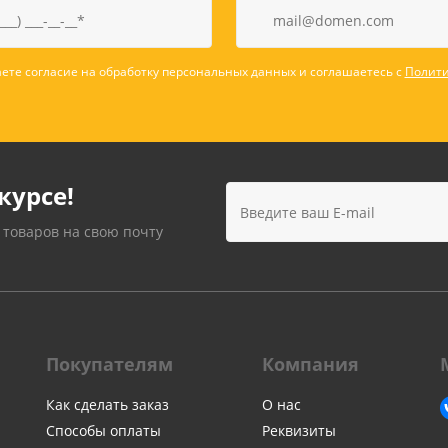
Лампочки
Электронные книги
Розетки и выключатели
Мобильные телеф
Измерительный инструмент
Игровые приставки
ете согласие на обработку персональных данных и соглашаетесь с
Полити
аксессуары
Ручной инструмент
Планшеты
СКУД
Телевизоры и аксес
ТВ
курсе!
Ещё
 товаров на свою почту
Покупателям
Компания
Как сделать заказ
О нас
Способы оплаты
Реквизиты