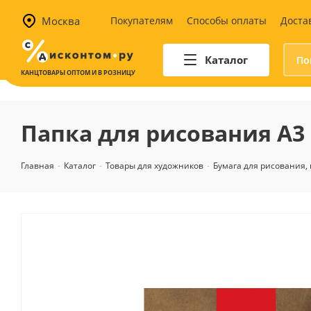
Москва
Покупателям
Способы оплаты
Доста
Каталог
КАНЦТОВАРЫ ОПТОМ И В РОЗНИЦУ
Автотовары
Аптечки и наборы для
Папка для рисования А3 
автомобилистов
Канистры и воронки для ГСМ
Главная
-
Каталог
-
Товары для художников
-
Бумага для рисования, 
Автомобильные аксессуары
Уход за салоном
Техника для авто
Аварийные принадлежности