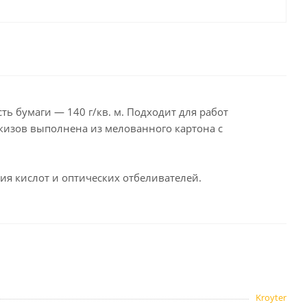
целярские
ое
Компьютерная
техника и аксессуары
тели
Компьютерные аксессуары
 системы
Носители информации
ть бумаги — 140 г/кв. м. Подходит для работ
Электротовары и освещение
скизов выполнена из мелованного картона с
и,
Периферийные устройства
ия кислот и оптических отбеливателей.
Хозяйственные
товары
ника
Бумажные полотенца и
салфетки
Инвентарь для уборки
Kroyter