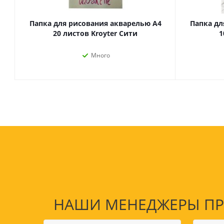
Папка для рисования акварелью А4
Папка дл
20 листов Kroyter Сити
1
Много
Товары для спорта,
пикника и отдыха
Спортивные игры
Туризм и походы
НАШИ МЕНЕДЖЕРЫ ПРО