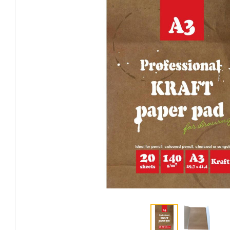
Канцелярские мелочи
Зажимы для бумаг
Лупы
Материалы для прошивки
документов
Подушки для смачивания
пальцев
Резинки универсальные
Скрепки
Диспенсеры для скрепок
Наборы канцелярских
мелочей