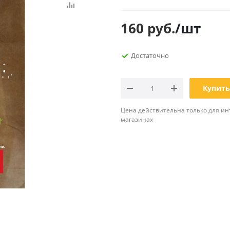
Планинги
Ещё
160
руб.
/шт
Мебель
Офисные
Достаточно
принадлежности
Мебель для ванной комнаты
Дыроколы
Аксессуары и предметы
интерьера
Корректоры для тек
Купить
Канцелярские нож
Цена действительна только для ин
Настольные набор
магазинах
подставки
Лотки и накопители
бумаг
Ящики для ключей 
комплектующие
Клей
Штемпельные
принадлежности
Кэшбоксы