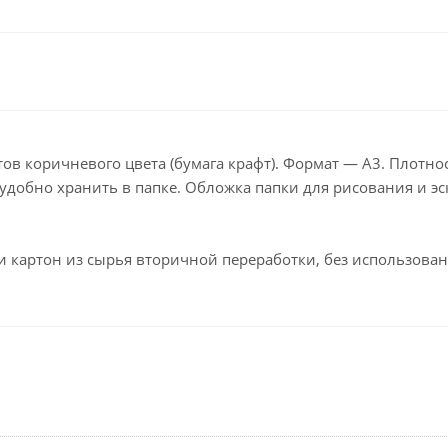
Клейкие ленты кан
Ещё
Подарки и сувениры
Демонстрационн
оборудование
Подарки бизнес-партнерам
Бейджи и их держа
Грамоты, дипломы,
благодарности
Демонстрационные
тов коричневого цвета (бумага крафт). Формат — А3. Плотнос
Организация праздника
Доски и аксессуары
удобно хранить в папке. Обложка папки для рисования и э
Декор интерьера
Подставки, табличк
буклетницы
Подарочная упаковка
и картон из сырья вторичной переработки, без использован
Сувениры
Зонты
Товары для школы
Бытовая техника
Цветная бумага и картон
Климатическая тех
Тетради
Техника для дома
Принадлежности для
черчения