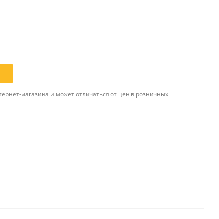
Папки и системы
архивации
Папки для хранения
документов
ста
Папки-конверты
тернет-магазина и может отличаться от цен в розничных
и
Скоросшиватели
ы,
Разделители
 для
Папки и короба архивные
Деловые папки и портфели
и
Папки адресные
Папки-планшеты
Папки-уголки
Файлы-вкладыши