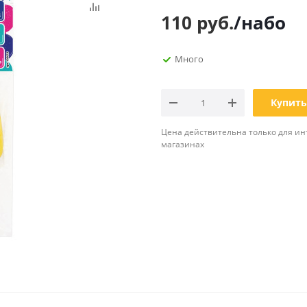
Планинги
110
руб.
/набо
Ещё
Много
Мебель
Офисные
принадлежности
Мебель для ванной комнаты
Дыроколы
Купить
Аксессуары и предметы
интерьера
Корректоры для тек
Цена действительна только для ин
Канцелярские нож
магазинах
Настольные набор
подставки
Лотки и накопители
бумаг
Ящики для ключей 
комплектующие
Клей
Штемпельные
принадлежности
Кэшбоксы