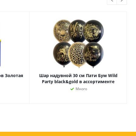
Бытовая химия
Одноразовая посуда
Тряпки, салфетки, губки
Туалетная бумага
Инвентарь и средства для
окон
Мешки и емкости для мусора
в Золотая
Шар надувной 30 см Пати Бум Wild
Party black&gold в ассортименте
Много
 и
Товары для
художников
шки и
Бумага для рисования,
графики и эскизов
Инструменты для живописи
Мелки восковые