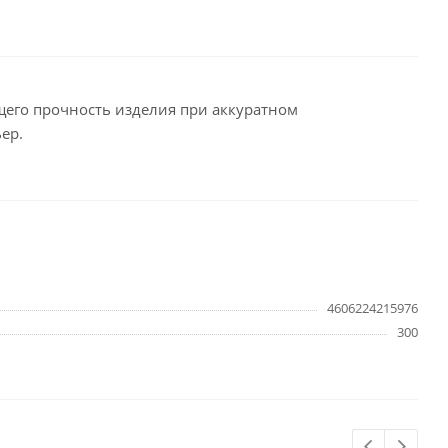
целярские
ое
Компьютерная
техника и аксессуары
его прочность изделия при аккуратном
ер.
тели
Компьютерные аксессуары
 системы
Носители информации
Электротовары и освещение
и,
Периферийные устройства
4606224215976
300
Хозяйственные
товары
ника
Бумажные полотенца и
салфетки
Инвентарь для уборки