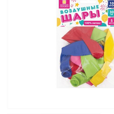
Канцелярские мелочи
Зажимы для бумаг
Лупы
Материалы для прошивки
документов
Подушки для смачивания
пальцев
Резинки универсальные
Скрепки
Диспенсеры для скрепок
Наборы канцелярских
мелочей