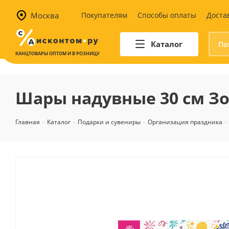
Москва
Покупателям
Способы оплаты
Доста
Каталог
КАНЦТОВАРЫ ОПТОМ И В РОЗНИЦУ
Автотовары
Аптечки и наборы для
Шары надувные 30 см Зол
автомобилистов
Канистры и воронки для ГСМ
Главная
-
Каталог
-
Подарки и сувениры
-
Организация праздника
-
Автомобильные аксессуары
Уход за салоном
Техника для авто
Аварийные принадлежности