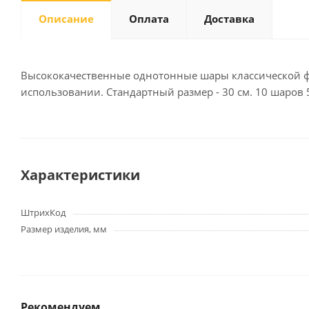
Описание
Оплата
Доставка
Письменные
принадлежности
Высококачественные однотонные шары классической фо
использовании. Стандартный размер - 30 см. 10 шаров
Карандаши
Маркеры
Ручки
Фломастеры
Расходные материалы для
Характеристики
письменных
принадлежностей
ШтрихКод
Размер изделия, мм
Офисная техника
Калькуляторы
Принтеры
МФУ
Рекомендуем