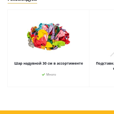
Картриджи и тонеры
Уничтожители документов
(шредеры)
Сканеры
Ламинаторы и расходные
материалы
Переплетное оборудование
и материалы
Чистящие средства для
оргтехники и электроники
Светильники и настольные
лампы
Шар надувной 30 см в ассортименте
Подставк
Много
Упаковка и тара
Пакеты
Клейкие ленты, скотч
Пленка упаковочная