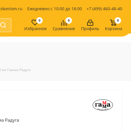
iskontom.ru
Ежедневно с 10:00 до 18:00
+7 (499) 460-48-40
0
0
0
Избранное
Сравнение
Профиль
Корзина
Продукты питания
Кондитерские изделия
Кофе, какао
Чай
е
 мл Гамма Радуга
а Радуга