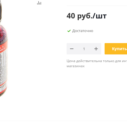
Планинги
Ещё
40
руб.
/шт
Мебель
Офисные
Достаточно
принадлежности
Мебель для ванной комнаты
Дыроколы
Аксессуары и предметы
интерьера
Корректоры для тек
Купить
Канцелярские нож
Цена действительна только для ин
Настольные набор
магазинах
подставки
Лотки и накопители
бумаг
Ящики для ключей 
комплектующие
Клей
Штемпельные
принадлежности
Кэшбоксы