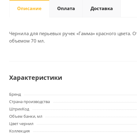
Описание
Оплата
Доставка
Письменные
принадлежности
Чернила для перьевых ручек «Гамма» красного цвета. 
объемом 70 мл.
Карандаши
Маркеры
Ручки
Фломастеры
Расходные материалы для
Характеристики
письменных
принадлежностей
Бренд
Страна производства
Офисная техника
ШтрихКод
Калькуляторы
Объем банки, мл
Принтеры
Цвет чернил
МФУ
Коллекция