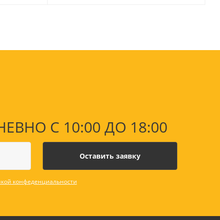
Лаки, разбавители, грунты,
масла
гравюры
Пастель, уголь
ий
Краски
Холсты
ги
Каллиграфия и графика
Кисти
Мольберты
Ещё
НО С 10:00 ДО 18:00
ектронных
йств
кой конфеденциальности
с-