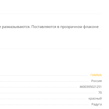
целярские
ое
Компьютерная
техника и аксессуары
е размазываются. Поставляются в прозрачном флаконе
тели
Компьютерные аксессуары
 системы
Носители информации
Электротовары и освещение
и,
Периферийные устройства
ГАММА
Россия
Хозяйственные
4600395021251
товары
ника
70
Бумажные полотенца и
красный
салфетки
Радуга
Инвентарь для уборки