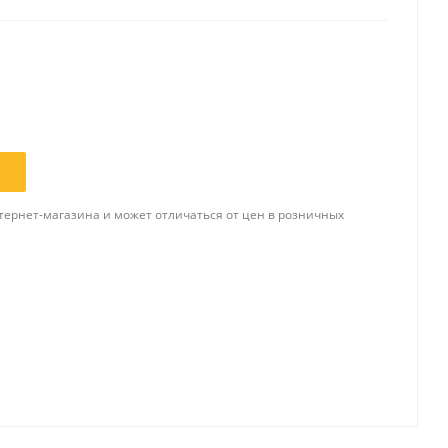
Папки и системы
архивации
Папки для хранения
документов
ста
Папки-конверты
и
Скоросшиватели
тернет-магазина и может отличаться от цен в розничных
ы,
Разделители
 для
Папки и короба архивные
Деловые папки и портфели
и
Папки адресные
Папки-планшеты
Папки-уголки
Файлы-вкладыши