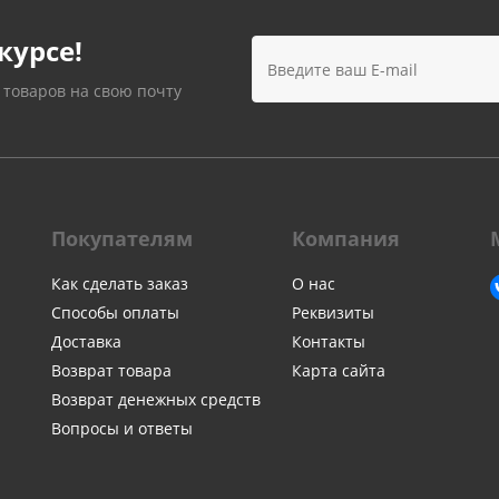
Лампочки
Электронные книги
Розетки и выключатели
Мобильные телеф
курсе!
Измерительный инструмент
Игровые приставки
аксессуары
 товаров на свою почту
Ручной инструмент
Планшеты
СКУД
Телевизоры и аксес
ТВ
Ещё
Покупателям
Компания
Как сделать заказ
О нас
Способы оплаты
Реквизиты
Доставка
Контакты
Возврат товара
Карта сайта
Возврат денежных средств
Вопросы и ответы