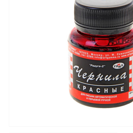
Канцелярские мелочи
Зажимы для бумаг
Лупы
Материалы для прошивки
документов
Подушки для смачивания
пальцев
Резинки универсальные
Скрепки
Диспенсеры для скрепок
Наборы канцелярских
мелочей