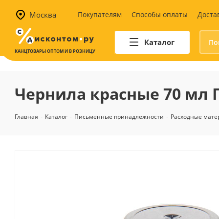
Москва
Покупателям
Способы оплаты
Доста
Каталог
КАНЦТОВАРЫ ОПТОМ И В РОЗНИЦУ
Автотовары
Аптечки и наборы для
Чернила красные 70 мл 
автомобилистов
Канистры и воронки для ГСМ
Главная
-
Каталог
-
Письменные принадлежности
-
Расходные мате
Автомобильные аксессуары
Уход за салоном
Техника для авто
Аварийные принадлежности