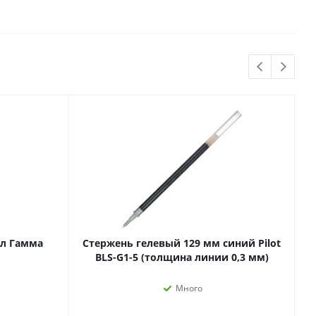
Бытовая химия
Одноразовая посуда
Тряпки, салфетки, губки
Туалетная бумага
Инвентарь и средства для
окон
Мешки и емкости для мусора
 и
Товары для
мл Гамма
Стержень гелевый 129 мм синий Pilot
художников
BLS-G1-5 (толщина линии 0,3 мм)
шки и
Бумага для рисования,
графики и эскизов
Много
Инструменты для живописи
Мелки восковые