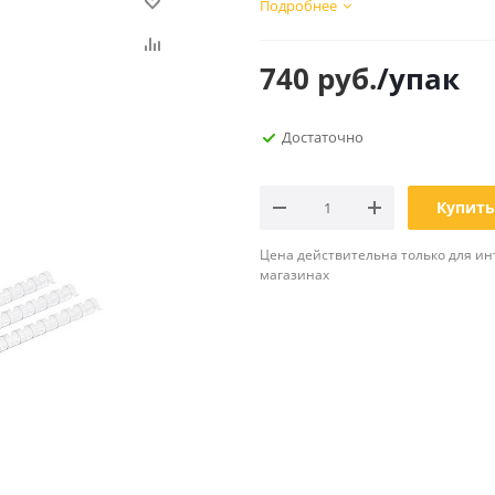
Подробнее
Планинги
Ещё
740
руб.
/упак
Мебель
Офисные
принадлежности
Достаточно
Мебель для ванной комнаты
Дыроколы
Аксессуары и предметы
интерьера
Корректоры для тек
Купить
Канцелярские нож
Настольные набор
Цена действительна только для ин
подставки
магазинах
Лотки и накопители
бумаг
Ящики для ключей 
комплектующие
Клей
Штемпельные
принадлежности
Кэшбоксы