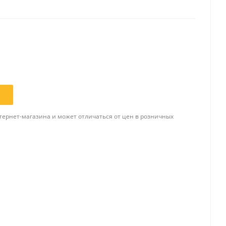
Папки и системы
архивации
Папки для хранения
документов
ста
Папки-конверты
и
Скоросшиватели
ы,
тернет-магазина и может отличаться от цен в розничных
Разделители
 для
Папки и короба архивные
Деловые папки и портфели
и
Папки адресные
Папки-планшеты
Папки-уголки
Файлы-вкладыши