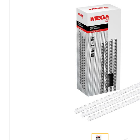
Канцелярские мелочи
Зажимы для бумаг
Лупы
Материалы для прошивки
документов
Подушки для смачивания
пальцев
Резинки универсальные
Скрепки
Диспенсеры для скрепок
Наборы канцелярских
мелочей