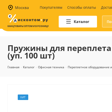
Москва
Покупателям
Способы оплаты
Доста
Каталог
КАНЦТОВАРЫ ОПТОМ И В РОЗНИЦУ
Автотовары
Аптечки и наборы для
Пружины для переплета 
автомобилистов
(уп. 100 шт)
Канистры и воронки для ГСМ
Автомобильные аксессуары
Главная
-
Каталог
-
Офисная техника
-
Переплетное оборудование 
Уход за салоном
Техника для авто
Аварийные принадлежности
ХИТ