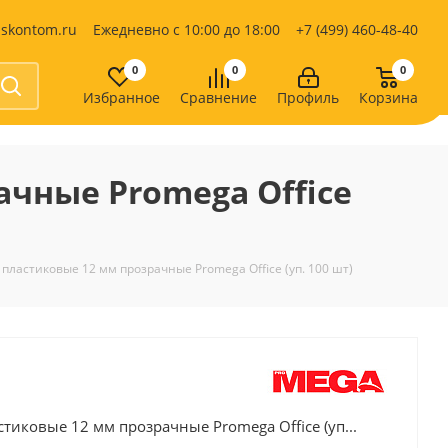
iskontom.ru
Ежедневно с 10:00 до 18:00
+7 (499) 460-48-40
0
0
0
Избранное
Сравнение
Профиль
Корзина
Продукты питания
Кондитерские изделия
чные Promega Office
Кофе, какао
Чай
е
пластиковые 12 мм прозрачные Promega Office (уп. 100 шт)
тиковые 12 мм прозрачные Promega Office (уп...