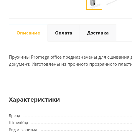
Письменные
принадлежности
Описание
Оплата
Доставка
Карандаши
Маркеры
Ручки
Пружины Promega office предназначены для сшивания 
Фломастеры
документ. Изготовлены из прочного прозрачного пластик
Расходные материалы для
письменных
принадлежностей
Характеристики
Офисная техника
Калькуляторы
Бренд
Принтеры
ШтрихКод
МФУ
Вид механизма