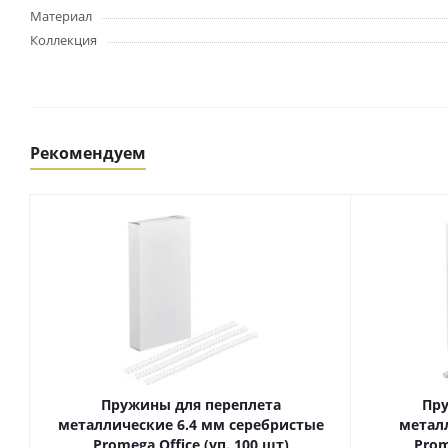
Картриджи и тонеры
Материал
Уничтожители документов
Коллекция
(шредеры)
Сканеры
Ламинаторы и расходные
материалы
Переплетное оборудование
Рекомендуем
и материалы
Чистящие средства для
оргтехники и электроники
Светильники и настольные
лампы
Упаковка и тара
Пакеты
Клейкие ленты, скотч
Пружины для переплета
Пру
Пленка упаковочная
металлические 6.4 мм серебристые
метал
Promega Office (уп. 100 шт)
Prom