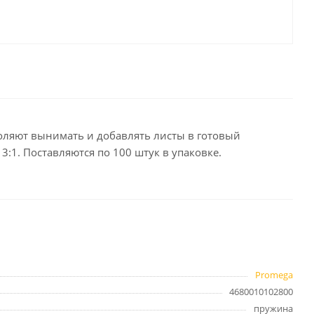
целярские
ое
Компьютерная
техника и аксессуары
тели
Компьютерные аксессуары
 системы
Носители информации
Электротовары и освещение
оляют вынимать и добавлять листы в готовый
и,
Периферийные устройства
3:1. Поставляются по 100 штук в упаковке.
Хозяйственные
товары
ника
Бумажные полотенца и
Promega
салфетки
4680010102800
Инвентарь для уборки
пружина