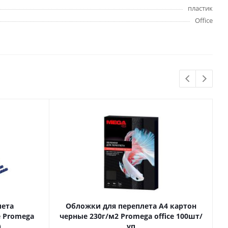
Бытовая химия
пластик
Одноразовая посуда
Office
Тряпки, салфетки, губки
Туалетная бумага
Инвентарь и средства для
окон
Мешки и емкости для мусора
 и
Товары для
художников
шки и
Бумага для рисования,
графики и эскизов
лета
Обложки для переплета А4 картон
Инструменты для живописи
 Promega
черные 230г/м2 Promega office 100шт/
)
уп
Мелки восковые