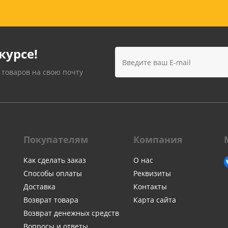
Лампочки
Электронные книги
Розетки и выключатели
Мобильные телеф
Измерительный инструмент
Игровые приставки
аксессуары
Ручной инструмент
курсе!
Планшеты
СКУД
 товаров на свою почту
Телевизоры и аксес
ТВ
Ещё
Покупателям
Компания
Как сделать заказ
О нас
Способы оплаты
Реквизиты
Доставка
Контакты
Возврат товара
Карта сайта
Возврат денежных средств
Вопросы и ответы