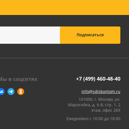
оны
 и
суары для
+7 (499) 460-48-40
Мы в соцсетях
info@sdiskontom.ru
101000, г. Москва, ул.
Маросейка, д. 6-8, стр. 1, 2
этаж, офис 269
Ежедневно с 10:00 до 18:00