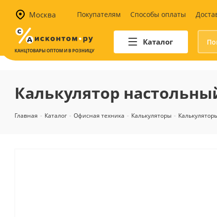
Москва
Покупателям
Способы оплаты
Доста
Каталог
КАНЦТОВАРЫ ОПТОМ И В РОЗНИЦУ
Автотовары
Аптечки и наборы для
Калькулятор настольный
автомобилистов
Канистры и воронки для ГСМ
Главная
-
Каталог
-
Офисная техника
-
Калькуляторы
-
Калькулятор
Автомобильные аксессуары
Уход за салоном
Техника для авто
Аварийные принадлежности