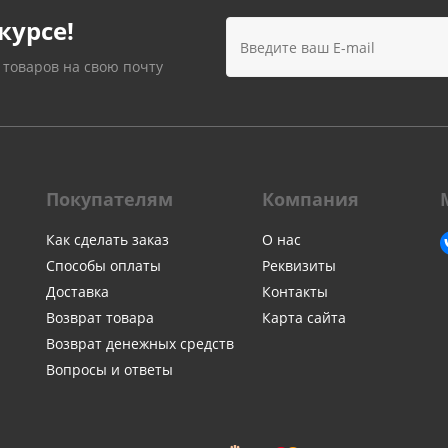
Лампочки
Электронные книги
курсе!
Розетки и выключатели
Мобильные телеф
Измерительный инструмент
Игровые приставки
 товаров на свою почту
аксессуары
Ручной инструмент
Планшеты
СКУД
Телевизоры и аксес
ТВ
Покупателям
Компания
Ещё
Как сделать заказ
О нас
Способы оплаты
Реквизиты
Доставка
Контакты
Возврат товара
Карта сайта
Возврат денежных средств
Вопросы и ответы