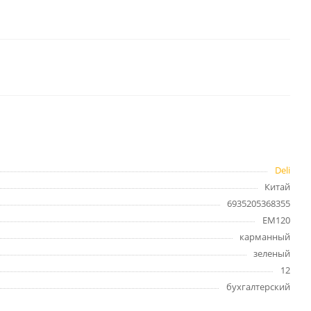
целярские
ое
Компьютерная
техника и аксессуары
тели
Компьютерные аксессуары
 системы
Носители информации
Электротовары и освещение
и,
Периферийные устройства
Deli
Китай
6935205368355
EM120
карманный
Хозяйственные
товары
зеленый
ника
Бумажные полотенца и
12
салфетки
бухгалтерский
Инвентарь для уборки