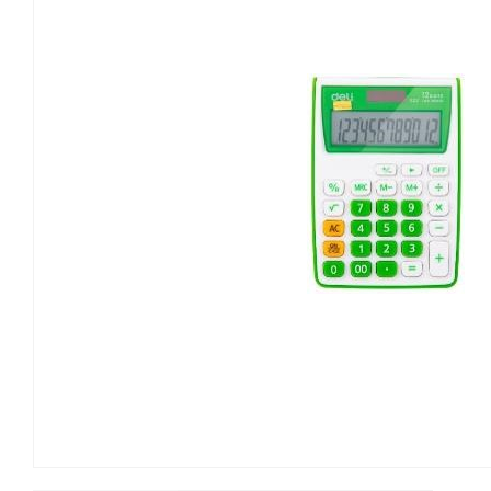
Канцелярские мелочи
Зажимы для бумаг
Лупы
Материалы для прошивки
документов
Подушки для смачивания
пальцев
Резинки универсальные
Скрепки
Диспенсеры для скрепок
Наборы канцелярских
мелочей