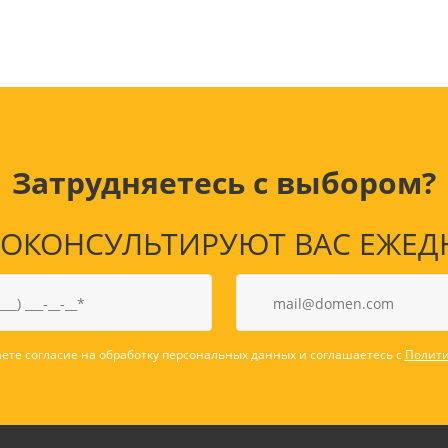
наборы
Нумизматика
Уход за волосами
Роспись, фрески, 
Уход за телом
Создание аппликац
Рукоделие
Творчество из бума
Затрудняетесь с выбором?
КОНСУЛЬТИРУЮТ ВАС ЕЖЕДНЕВ
Электрика и
Электроника
инструменты
Аудиотехника
Силовое оборудование
Аксессуары для эл
ете согласие на обработку персональных данных и соглашаетесь с
Полити
Электромонтажные
и мобильных устро
материалы
Смартфоны
Фонари
Смарт-часы и фитне
Источники питания
браслеты