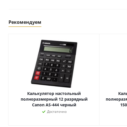
Картриджи и тонеры
Уничтожители документов
(шредеры)
Сканеры
Рекомендуем
Ламинаторы и расходные
материалы
Переплетное оборудование
и материалы
Чистящие средства для
оргтехники и электроники
Светильники и настольные
лампы
Калькулятор настольный
Кал
Упаковка и тара
полноразмерный 12 разрядный
полнораз
Пакеты
Canon AS-444 черный
15
Клейкие ленты, скотч
Достаточно
Пленка упаковочная