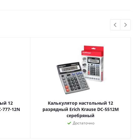
Бытовая химия
Одноразовая посуда
Тряпки, салфетки, губки
Туалетная бумага
Инвентарь и средства для
окон
Мешки и емкости для мусора
ый 12
Калькулятор настольный 12
 и
Товары для
C-777-12N
разрядный Erich Krause DC-5512M
художников
серебряный
шки и
Бумага для рисования,
Достаточно
графики и эскизов
Инструменты для живописи
Мелки восковые