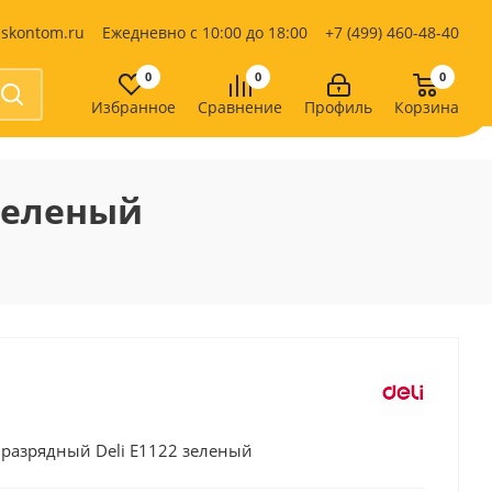
iskontom.ru
Ежедневно с 10:00 до 18:00
+7 (499) 460-48-40
0
0
0
Избранное
Сравнение
Профиль
Корзина
Продукты питания
Кондитерские изделия
 зеленый
Кофе, какао
Чай
е
 разрядный Deli E1122 зеленый