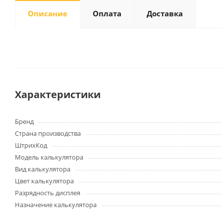
Описание
Оплата
Доставка
Письменные
принадлежности
Карандаши
Маркеры
Ручки
Характеристики
Фломастеры
Расходные материалы для
Бренд
письменных
Страна производства
принадлежностей
ШтрихКод
Модель калькулятора
Вид калькулятора
Офисная техника
Цвет калькулятора
Калькуляторы
Разрядность дисплея
Принтеры
Назначение калькулятора
МФУ