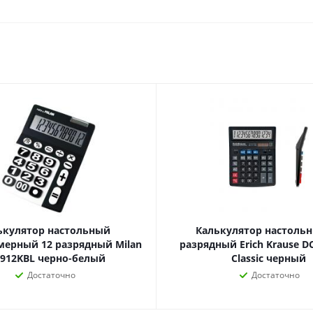
Дневники
Мел
Папки для тетрадей и уроков
труда
Аксессуары для тетрадей,
книг и учебников
Глобусы и карты
Инструменты и аксессуары
для труда и творчества
Книги, пособия, журналы,
методическая литература
Ещё
ькулятор настольный
Калькулятор настольн
Красота, гигиена
Товары для хобби
мерный 12 разрядный Milan
разрядный Erich Krause D
творчества
Уход за лицом
0912KBL черно-белый
Classic черный
Развивающие игру
Уход за одеждой и обувью
Достаточно
Достаточно
книги
Гигиенические изделия
Алмазная мозайка
Косметические подарочные
Лепка и скульптура