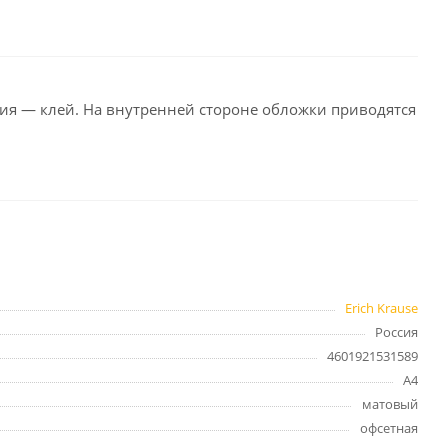
целярские
ое
Компьютерная
техника и аксессуары
ния — клей. На внутренней стороне обложки приводятся
тели
Компьютерные аксессуары
 системы
Носители информации
Электротовары и освещение
и,
Периферийные устройства
Erich Krause
Россия
Хозяйственные
4601921531589
товары
ника
А4
Бумажные полотенца и
матовый
салфетки
офсетная
Инвентарь для уборки