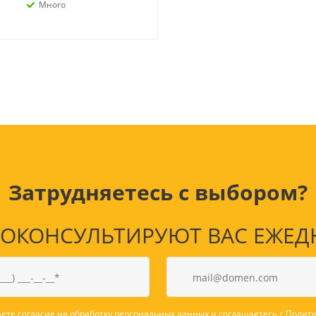
Лампочки
Электронные книги
Много
Розетки и выключатели
Мобильные телеф
Измерительный инструмент
Игровые приставки
аксессуары
Ручной инструмент
Планшеты
СКУД
Телевизоры и аксес
ТВ
Ещё
Затрудняетесь с выбором?
КОНСУЛЬТИРУЮТ ВАС ЕЖЕДНЕВ
ете согласие на обработку персональных данных и соглашаетесь с
Полити