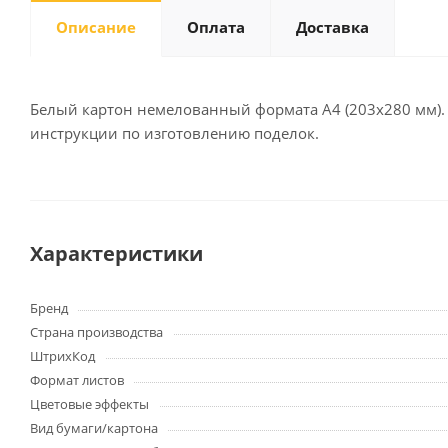
Описание
Оплата
Доставка
Письменные
принадлежности
Белый картон немелованный формата А4 (203х280 мм). 
инструкции по изготовлению поделок.
Карандаши
Маркеры
Ручки
Фломастеры
Расходные материалы для
Характеристики
письменных
принадлежностей
Бренд
Страна производства
Офисная техника
ШтрихКод
Калькуляторы
Формат листов
Принтеры
Цветовые эффекты
МФУ
Вид бумаги/картона