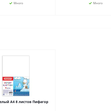
наборы
Много
Много
Нумизматика
Уход за волосами
Роспись, фрески, 
Уход за телом
Создание аппликац
Рукоделие
Творчество из бума
Электрика и
Электроника
инструменты
Аудиотехника
Силовое оборудование
Аксессуары для эл
Электромонтажные
и мобильных устро
материалы
Смартфоны
Фонари
Смарт-часы и фитне
елый А4 8 листов Пифагор
Источники питания
браслеты