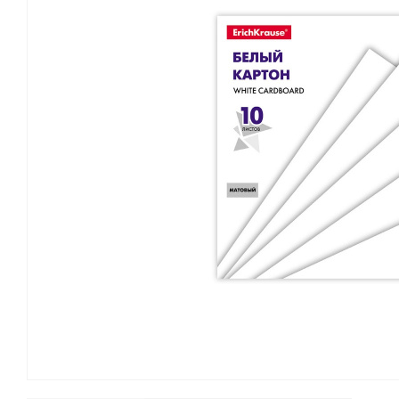
Канцелярские мелочи
Зажимы для бумаг
Лупы
Материалы для прошивки
документов
Подушки для смачивания
пальцев
Резинки универсальные
Скрепки
Диспенсеры для скрепок
Наборы канцелярских
мелочей