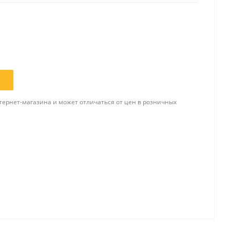
Папки и системы
архивации
Папки для хранения
документов
ста
Папки-конверты
и
тернет-магазина и может отличаться от цен в розничных
Скоросшиватели
ы,
Разделители
 для
Папки и короба архивные
Деловые папки и портфели
и
Папки адресные
Папки-планшеты
Папки-уголки
Файлы-вкладыши