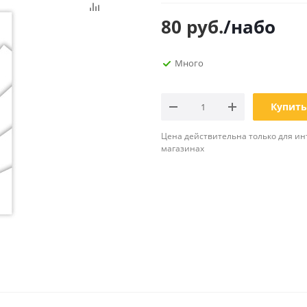
Планинги
80
руб.
/набо
Ещё
Много
Мебель
Офисные
принадлежности
Мебель для ванной комнаты
Дыроколы
Аксессуары и предметы
Купить
интерьера
Корректоры для тек
Канцелярские нож
Цена действительна только для ин
магазинах
Настольные набор
подставки
Лотки и накопители
бумаг
Ящики для ключей 
комплектующие
Клей
Штемпельные
принадлежности
Кэшбоксы