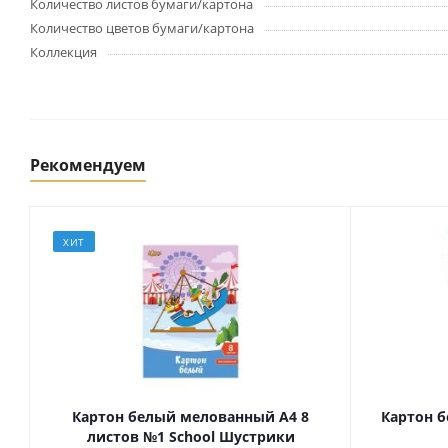
Картриджи и тонеры
Количество листов бумаги/картона
Уничтожители документов
Количество цветов бумаги/картона
(шредеры)
Коллекция
Сканеры
Ламинаторы и расходные
материалы
Переплетное оборудование
и материалы
Рекомендуем
Чистящие средства для
оргтехники и электроники
Светильники и настольные
ХИТ
лампы
Упаковка и тара
Пакеты
Клейкие ленты, скотч
Пленка упаковочная
Картон белый мелованный А4 8
Картон б
листов №1 School Шустрики