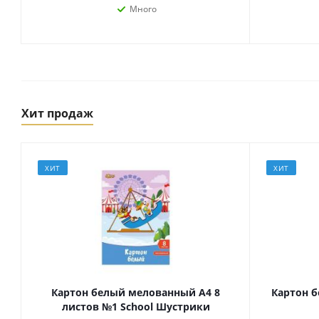
Много
Хит продаж
ХИТ
ХИТ
Товары для спорта,
пикника и отдыха
Спортивные игры
Туризм и походы
Картон белый мелованный А4 8
Картон б
листов №1 School Шустрики