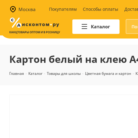
Москва
Покупателям
Способы оплаты
Доста
Каталог
КАНЦТОВАРЫ ОПТОМ И В РОЗНИЦУ
Автотовары
Аптечки и наборы для
Картон белый на клею А4 
автомобилистов
Канистры и воронки для ГСМ
Главная
-
Каталог
-
Товары для школы
-
Цветная бумага и картон
-
К
Автомобильные аксессуары
Уход за салоном
Техника для авто
Аварийные принадлежности