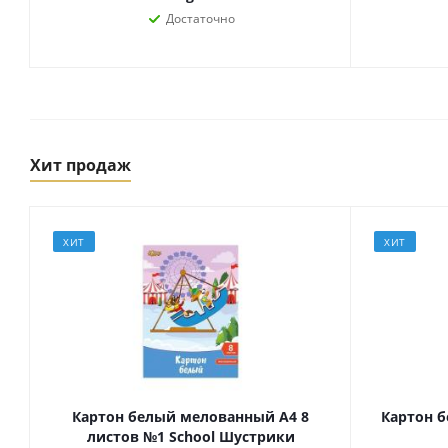
Достаточно
Хит продаж
ХИТ
ХИТ
Товары для спорта,
пикника и отдыха
Спортивные игры
Туризм и походы
Картон белый мелованный А4 8
Картон б
листов №1 School Шустрики