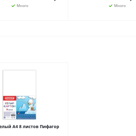
наборы
Много
Много
Нумизматика
Уход за волосами
Роспись, фрески, 
Уход за телом
Создание аппликац
Рукоделие
Творчество из бума
Электрика и
Электроника
инструменты
Аудиотехника
Силовое оборудование
Аксессуары для эл
Электромонтажные
и мобильных устро
материалы
Смартфоны
Фонари
Смарт-часы и фитне
елый А4 8 листов Пифагор
Источники питания
браслеты