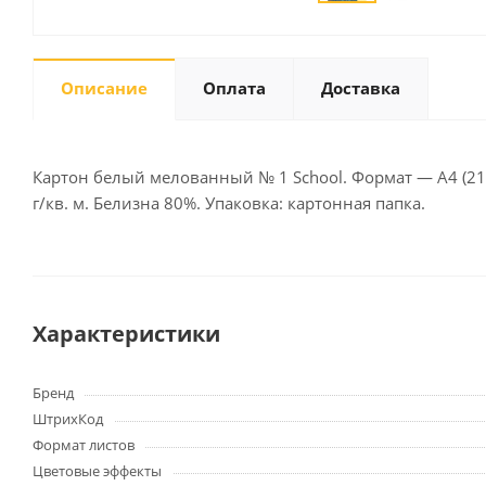
Описание
Оплата
Доставка
Письменные
принадлежности
Карандаши
Маркеры
Картон белый мелованный № 1 School. Формат — А4 (21
Ручки
г/кв. м. Белизна 80%. Упаковка: картонная папка.
Фломастеры
Расходные материалы для
письменных
принадлежностей
Характеристики
Офисная техника
Бренд
Калькуляторы
ШтрихКод
Принтеры
Формат листов
МФУ
Цветовые эффекты