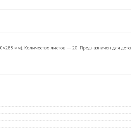
Клейкие ленты кан
Ещё
Подарки и сувениры
Демонстрационн
оборудование
Подарки бизнес-партнерам
Бейджи и их держа
Грамоты, дипломы,
благодарности
Демонстрационные
0×285 мм). Количество листов — 20. Предназначен для детс
Организация праздника
Доски и аксессуары
Декор интерьера
Подставки, табличк
буклетницы
Подарочная упаковка
Сувениры
Зонты
Товары для школы
Бытовая техника
Цветная бумага и картон
Климатическая тех
Тетради
Техника для дома
Принадлежности для
черчения