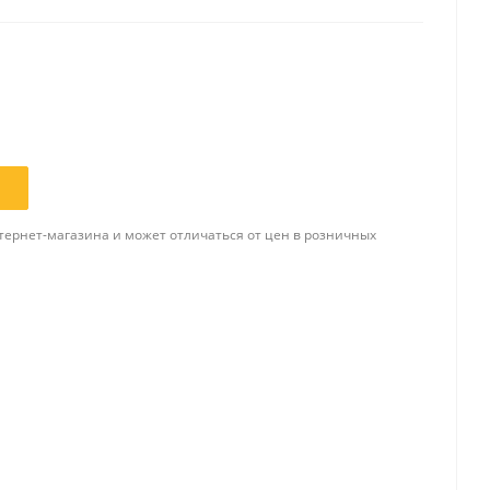
Папки и системы
архивации
Папки для хранения
документов
ста
Папки-конверты
и
Скоросшиватели
тернет-магазина и может отличаться от цен в розничных
ы,
Разделители
 для
Папки и короба архивные
Деловые папки и портфели
и
Папки адресные
Папки-планшеты
Папки-уголки
Файлы-вкладыши