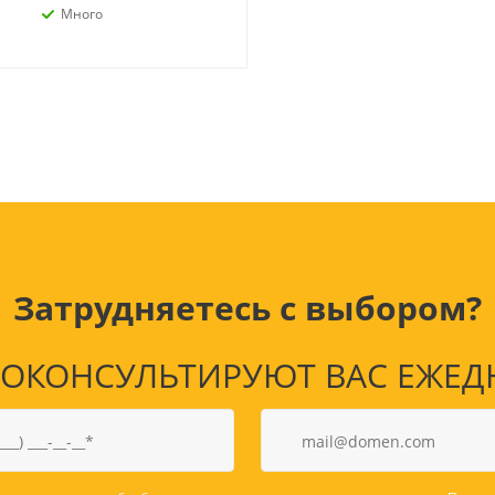
Лампочки
Электронные книги
Много
Розетки и выключатели
Мобильные телеф
Измерительный инструмент
Игровые приставки
аксессуары
Ручной инструмент
Планшеты
СКУД
Телевизоры и аксес
ТВ
Ещё
Затрудняетесь с выбором?
КОНСУЛЬТИРУЮТ ВАС ЕЖЕДНЕВ