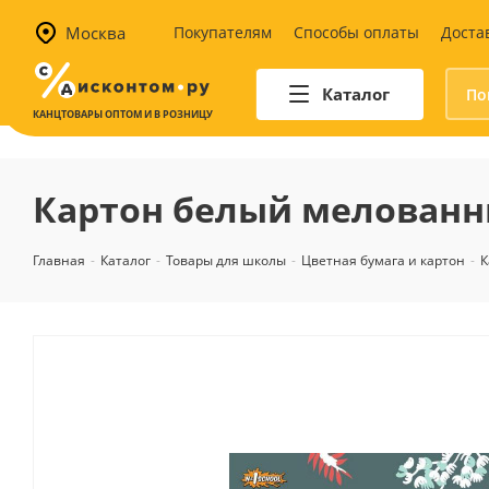
Москва
Покупателям
Способы оплаты
Доста
Каталог
КАНЦТОВАРЫ ОПТОМ И В РОЗНИЦУ
Автотовары
Аптечки и наборы для
Картон белый мелованны
автомобилистов
Канистры и воронки для ГСМ
Главная
-
Каталог
-
Товары для школы
-
Цветная бумага и картон
-
К
Автомобильные аксессуары
Уход за салоном
Техника для авто
Аварийные принадлежности