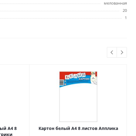
мелованная
Бытовая химия
20
Одноразовая посуда
1
Тряпки, салфетки, губки
Туалетная бумага
Инвентарь и средства для
окон
Мешки и емкости для мусора
 и
Товары для
художников
шки и
Бумага для рисования,
графики и эскизов
Инструменты для живописи
ый А4 8
Картон белый А4 8 листов Апплика
трики
Мелки восковые