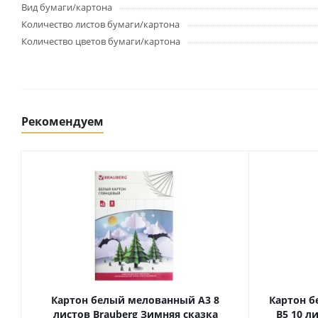
Картриджи и тонеры
Вид бумаги/картона
Уничтожители документов
Количество листов бумаги/картона
(шредеры)
Количество цветов бумаги/картона
Сканеры
Ламинаторы и расходные
материалы
Переплетное оборудование
и материалы
Рекомендуем
Чистящие средства для
оргтехники и электроники
Светильники и настольные
лампы
Упаковка и тара
Пакеты
Клейкие ленты, скотч
Пленка упаковочная
Картон белый мелованный А3 8
Картон б
листов Brauberg Зимняя сказка
B5 10 ли