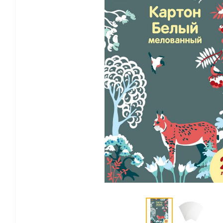
Канцелярские мелочи
Зажимы для бумаг
Лупы
Материалы для прошивки
документов
Подушки для смачивания
пальцев
Резинки универсальные
Скрепки
Диспенсеры для скрепок
Наборы канцелярских
мелочей