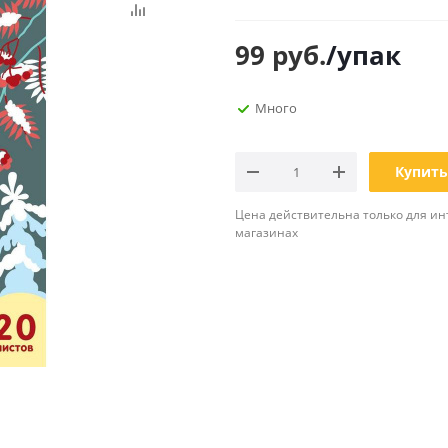
Планинги
Ещё
99
руб.
/упак
Мебель
Офисные
Много
принадлежности
Мебель для ванной комнаты
Дыроколы
Аксессуары и предметы
интерьера
Корректоры для тек
Купить
Канцелярские нож
Цена действительна только для ин
Настольные набор
магазинах
подставки
Лотки и накопители
бумаг
Ящики для ключей 
комплектующие
Клей
Штемпельные
принадлежности
Кэшбоксы