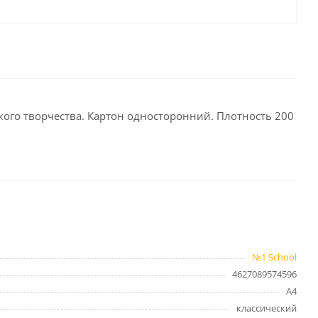
целярские
ое
Компьютерная
техника и аксессуары
тели
Компьютерные аксессуары
 системы
Носители информации
кого творчества. Картон односторонний. Плотность 200
Электротовары и освещение
и,
Периферийные устройства
Хозяйственные
товары
№1 School
ника
4627089574596
Бумажные полотенца и
салфетки
А4
Инвентарь для уборки
классический