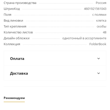
Страна производства
Россия
ШтрихКод
4601921561043
Поля
с полями
Вид линовки
клетка
Тип крепления
скобы
Количество листов
48
Дизайн обложки
однотонный в ассортименте
Коллекция
FolderBook
Оплата
Доставка
Рекомендуем