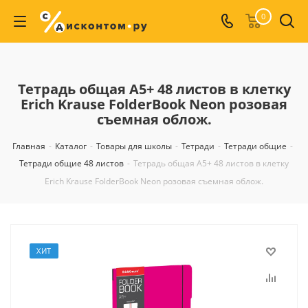
0
Тетрадь общая А5+ 48 листов в клетку
Erich Krause FolderBook Neon розовая
съемная облож.
Главная
-
Каталог
-
Товары для школы
-
Тетради
-
Тетради общие
-
Тетради общие 48 листов
-
Тетрадь общая А5+ 48 листов в клетку
Erich Krause FolderBook Neon розовая съемная облож.
ХИТ