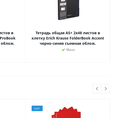
Лаки, разбавители, грунты,
масла
гравюры
Пастель, уголь
ий
Краски
Холсты
истов в
Тетрадь общая А5+ 2х48 листов в
ги
rProBook
клетку Erich Krause FolderBook Accent
Каллиграфия и графика
 облож.
черно-синяя съемная облож.
Кисти
Мало
Мольберты
Ещё
ектронных
йств
с-
ХИТ