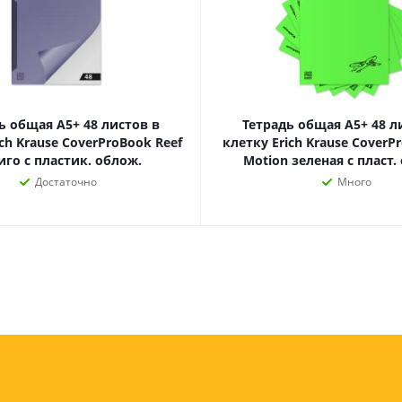
Лампочки
Электронные книги
Розетки и выключатели
Мобильные телеф
Измерительный инструмент
Игровые приставки
аксессуары
Ручной инструмент
Планшеты
СКУД
ь общая А5+ 48 листов в
Тетрадь общая А5+ 48 л
Телевизоры и аксес
ch Krause CoverProBook Reef
клетку Erich Krause CoverPr
ТВ
иго с пластик. облож.
Motion зеленая с пласт.
Ещё
Достаточно
Много