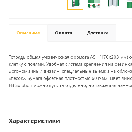
Письменные
принадлежности
Описание
Оплата
Доставка
Карандаши
Маркеры
Ручки
Тетрадь общая ученическая формата А5+ (170x203 мм) с
Фломастеры
клетку с полями. Удобная система крепления на резин
Расходные материалы для
Эргономичный дизайн: специальные выемки на обложке
письменных
«песок». Бумага офсетная плотностью 60 г/м2. Цвет л
принадлежностей
FB Solution можно купить отдельно, но также для данно
Офисная техника
Калькуляторы
Принтеры
Характеристики
МФУ