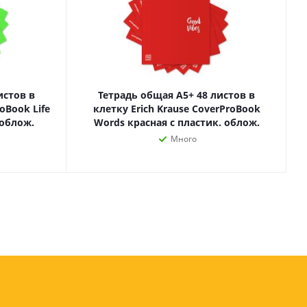
оны
 и
истов в
Тетрадь общая А5+ 48 листов в
суары для
oBook Life
клетку Erich Krause CoverProBook
 облож.
Words красная с пластик. облож.
B
Много