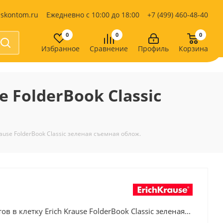
iskontom.ru
Ежедневно с 10:00 до 18:00
+7 (499) 460-48-40
0
0
0
Избранное
Сравнение
Профиль
Корзина
Продукты питания
Кондитерские изделия
e FolderBook Classic
Кофе, какао
Чай
е
rause FolderBook Classic зеленая съемная облож.
в в клетку Erich Krause FolderBook Classic зеленая...