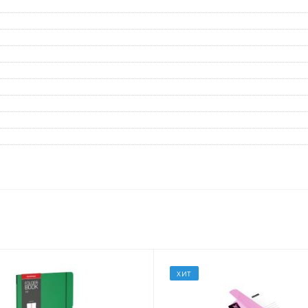
Дневники
Мел
Папки для тетрадей и уроков
труда
Аксессуары для тетрадей,
книг и учебников
Глобусы и карты
Инструменты и аксессуары
для труда и творчества
Книги, пособия, журналы,
методическая литература
Ещё
Красота, гигиена
Товары для хобби
творчества
Уход за лицом
Развивающие игру
Уход за одеждой и обувью
книги
ХИТ
Гигиенические изделия
Алмазная мозайка
Косметические подарочные
Лепка и скульптура