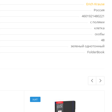
Бытовая химия
Erich Krause
Одноразовая посуда
Россия
Тряпки, салфетки, губки
4601921480221
с полями
Туалетная бумага
клетка
Инвентарь и средства для
окон
скобы
Мешки и емкости для мусора
48
зеленый однотонный
FolderBook
 и
Товары для
художников
шки и
Бумага для рисования,
графики и эскизов
ХИТ
Инструменты для живописи
Мелки восковые