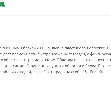
Клейкие ленты кан
Ещё
Подарки и сувениры
Демонстрационн
оборудование
Подарки бизнес-партнерам
Бейджи и их держа
Грамоты, дипломы,
благодарности
Демонстрационные
Организация праздника
Доски и аксессуары
о сменными блоками FB Solution в пластиковой обложке. В к
Декор интерьера
Подставки, табличк
ках дает возможность быстрой замены тетрадей, а фиксиру
буклетницы
Подарочная упаковка
 облегчают перелистывание. Обложка из высококачественн
Сувениры
иновки — синий. Скругленные уголки обложки и блока. Рек
й обложки подойдет любая тетрадь на скобе А5+ ErichKrause
Зонты
Товары для школы
Бытовая техника
Цветная бумага и картон
Климатическая тех
Тетради
Техника для дома
Принадлежности для
черчения