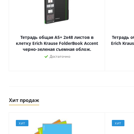
Тетрадь общая А5+ 2х48 листов в
Тетрадь о
клетку Erich Krause FolderBook Accent
Erich Krau
черно-зеленая съемная облож.
Достаточно
Товары для спорта,
пикника и отдыха
Спортивные игры
Хит продаж
Туризм и походы
ХИТ
ХИТ