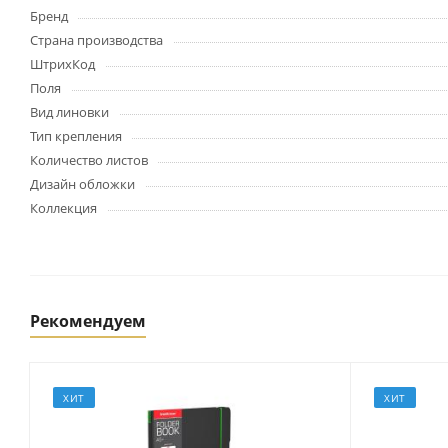
Картриджи и тонеры
Бренд
Уничтожители документов
Страна производства
(шредеры)
ШтрихКод
Сканеры
Поля
Ламинаторы и расходные
Вид линовки
материалы
Тип крепления
Переплетное оборудование
и материалы
Количество листов
Дизайн обложки
Чистящие средства для
оргтехники и электроники
Коллекция
Светильники и настольные
лампы
Рекомендуем
Упаковка и тара
Пакеты
Клейкие ленты, скотч
ХИТ
ХИТ
Пленка упаковочная