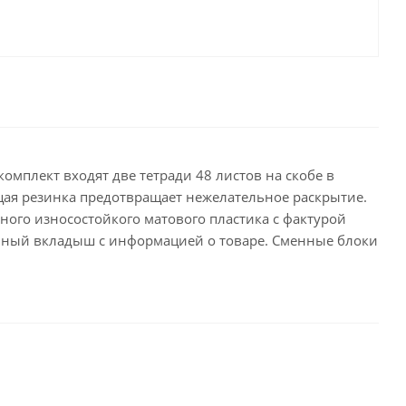
целярские
ое
Компьютерная
техника и аксессуары
тели
Компьютерные аксессуары
 системы
Носители информации
Электротовары и освещение
омплект входят две тетради 48 листов на скобе в
и,
Периферийные устройства
ющая резинка предотвращает нежелательное раскрытие.
ого износостойкого матового пластика с фактурой
ламный вкладыш с информацией о товаре. Сменные блоки
Хозяйственные
товары
ника
Бумажные полотенца и
салфетки
Инвентарь для уборки