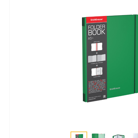
Канцелярские мелочи
Зажимы для бумаг
Лупы
Материалы для прошивки
документов
Подушки для смачивания
пальцев
Резинки универсальные
Скрепки
Диспенсеры для скрепок
Наборы канцелярских
мелочей