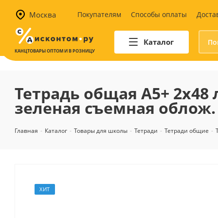
Москва
Покупателям
Способы оплаты
Доста
Каталог
КАНЦТОВАРЫ ОПТОМ И В РОЗНИЦУ
Автотовары
Аптечки и наборы для
Тетрадь общая А5+ 2х48 л
автомобилистов
зеленая съемная облож.
Канистры и воронки для ГСМ
Автомобильные аксессуары
Главная
-
Каталог
-
Товары для школы
-
Тетради
-
Тетради общие
-
Уход за салоном
Техника для авто
Аварийные принадлежности
ХИТ