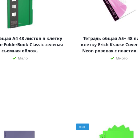
наборы
Нумизматика
Уход за волосами
Роспись, фрески, 
Уход за телом
Создание аппликац
Рукоделие
бщая А4 48 листов в клетку
Тетрадь общая А5+ 48 л
Творчество из бума
se FolderBook Classic зеленая
клетку Erich Krause Cove
съемная облож.
Neon розовая с пластик.
Мало
Много
Электрика и
Электроника
инструменты
Аудиотехника
Силовое оборудование
Аксессуары для эл
Электромонтажные
и мобильных устро
материалы
Смартфоны
Фонари
Смарт-часы и фитне
ХИТ
Источники питания
браслеты