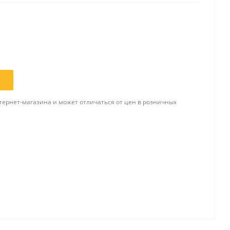
Папки и системы
архивации
Папки для хранения
документов
ста
Папки-конверты
и
тернет-магазина и может отличаться от цен в розничных
Скоросшиватели
ы,
Разделители
 для
Папки и короба архивные
Деловые папки и портфели
и
Папки адресные
Папки-планшеты
Папки-уголки
Файлы-вкладыши