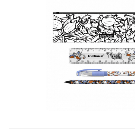
Канцелярские мелочи
Зажимы для бумаг
Лупы
Материалы для прошивки
документов
Подушки для смачивания
пальцев
Резинки универсальные
Скрепки
Диспенсеры для скрепок
Наборы канцелярских
мелочей