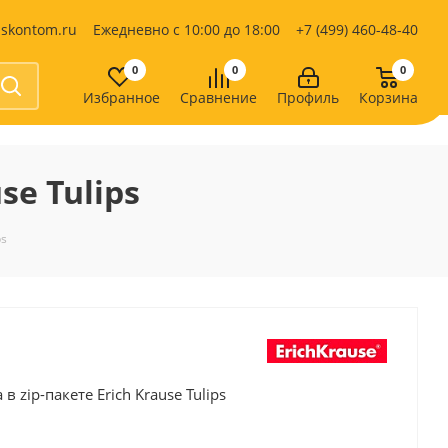
iskontom.ru
Ежедневно с 10:00 до 18:00
+7 (499) 460-48-40
0
0
0
Избранное
Сравнение
Профиль
Корзина
Продукты питания
Кондитерские изделия
se Tulips
Кофе, какао
Чай
е
ps
zip-пакете Erich Krause Tulips