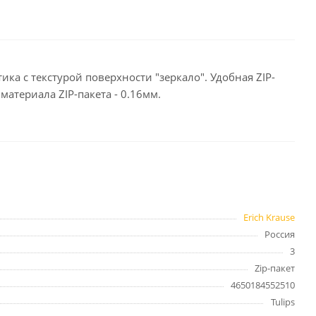
целярские
ое
Компьютерная
техника и аксессуары
ка с текстурой поверхности "зеркало". Удобная ZIP-
атериала ZIP-пакета - 0.16мм.
тели
Компьютерные аксессуары
 системы
Носители информации
Электротовары и освещение
и,
Периферийные устройства
Erich Krause
Россия
Хозяйственные
3
товары
ника
Zip-пакет
Бумажные полотенца и
4650184552510
салфетки
Tulips
Инвентарь для уборки