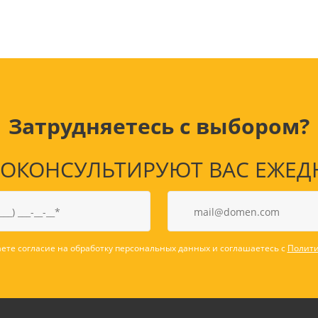
наборы
Нумизматика
Уход за волосами
Роспись, фрески, 
Уход за телом
Создание аппликац
Рукоделие
Творчество из бума
Затрудняетесь с выбором?
КОНСУЛЬТИРУЮТ ВАС ЕЖЕДНЕВ
Электрика и
Электроника
инструменты
Аудиотехника
Силовое оборудование
Аксессуары для эл
ете согласие на обработку персональных данных и соглашаетесь с
Полити
Электромонтажные
и мобильных устро
материалы
Смартфоны
Фонари
Смарт-часы и фитне
Источники питания
браслеты