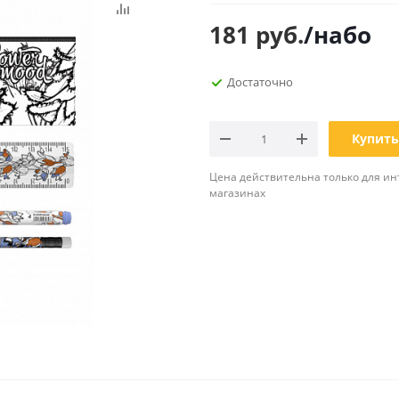
Планинги
181
руб.
/набо
Ещё
Достаточно
Мебель
Офисные
принадлежности
Мебель для ванной комнаты
Дыроколы
Аксессуары и предметы
Купить
интерьера
Корректоры для тек
Канцелярские нож
Цена действительна только для ин
магазинах
Настольные набор
подставки
Лотки и накопители
бумаг
Ящики для ключей 
комплектующие
Клей
Штемпельные
принадлежности
Кэшбоксы