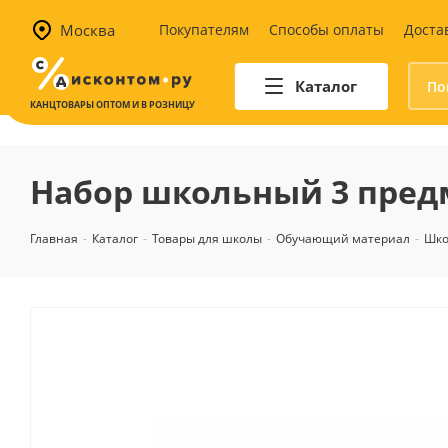
Москва
Покупателям
Способы оплаты
Доста
Каталог
КАНЦТОВАРЫ ОПТОМ И В РОЗНИЦУ
Автотовары
Аптечки и наборы для
Набор школьный 3 предмет
автомобилистов
Канистры и воронки для ГСМ
Главная
-
Каталог
-
Товары для школы
-
Обучающий материал
-
Шко
Автомобильные аксессуары
Уход за салоном
Техника для авто
Аварийные принадлежности