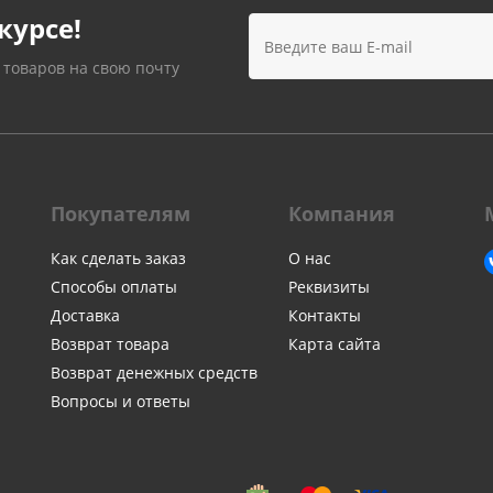
Лампочки
Электронные книги
курсе!
Розетки и выключатели
Мобильные телеф
Измерительный инструмент
Игровые приставки
 товаров на свою почту
аксессуары
Ручной инструмент
Планшеты
СКУД
Телевизоры и аксес
ТВ
Покупателям
Компания
Ещё
Как сделать заказ
О нас
Способы оплаты
Реквизиты
Доставка
Контакты
Возврат товара
Карта сайта
Возврат денежных средств
Вопросы и ответы