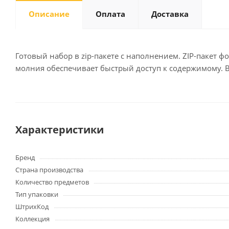
Описание
Оплата
Доставка
Письменные
принадлежности
Готовый набор в zip-пакете с наполнением. ZIP-пакет ф
молния обеспечивает быстрый доступ к содержимому. В 
Карандаши
Маркеры
Ручки
Фломастеры
Расходные материалы для
Характеристики
письменных
принадлежностей
Бренд
Страна производства
Офисная техника
Количество предметов
Калькуляторы
Тип упаковки
Принтеры
ШтрихКод
МФУ
Коллекция